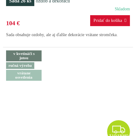
Sada 26 ks
ozdôb a dekorácií
R
Skladom
M
104 €
O
Sada obsahuje ozdoby, ale aj ďalšie dekorácie vrátane stromčeka.
v kvetináči s
jutou
ručná výroba
vrátane
osvetlenia
Z
ZADARMO