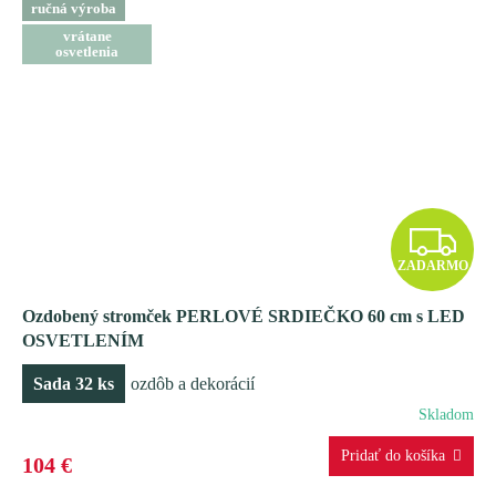
ručná výroba
vrátane
osvetlenia
Z
ZADARMO
A
Ozdobený stromček PERLOVÉ SRDIEČKO 60 cm s LED
D
OSVETLENÍM
A
Sada 32 ks
ozdôb a dekorácií
R
Skladom
M
104 €