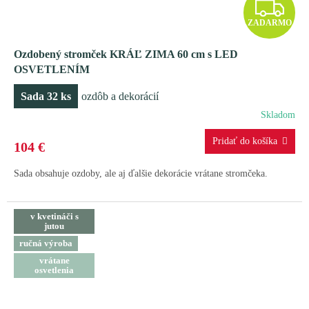
Z
ZADARMO
A
Ozdobený stromček KRÁĽ ZIMA 60 cm s LED
D
OSVETLENÍM
A
Sada 32 ks
ozdôb a dekorácií
R
Skladom
M
104 €
O
Sada obsahuje ozdoby, ale aj ďalšie dekorácie vrátane stromčeka.
v kvetináči s
jutou
ručná výroba
vrátane
osvetlenia