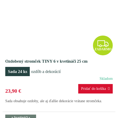
Z
ZADARMO
A
Ozdobený stromček TINY 6 v kvetináči 25 cm
D
Sada 24 ks
ozdôb a dekorácií
A
Skladom
R
23,90 €
M
Sada obsahuje ozdoby, ale aj ďalšie dekorácie vrátane stromčeka.
O
v kvetináči s