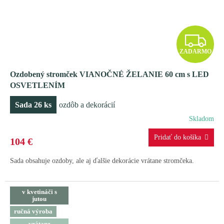
Z
ZADARMO
A
Ozdobený stromček VIANOČNÉ ŽELANIE 60 cm s LED
D
OSVETLENÍM
A
Sada 26 ks
ozdôb a dekorácií
R
Skladom
M
104 €
O
Sada obsahuje ozdoby, ale aj ďalšie dekorácie vrátane stromčeka.
v kvetináči s
jutou
ručná výroba
vrátane