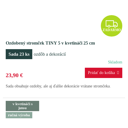
Z
ZADARMO
A
Ozdobený stromček TINY 5 v kvetináči 25 cm
D
Sada 23 ks
ozdôb a dekorácií
A
Skladom
R
23,90 €
M
Sada obsahuje ozdoby, ale aj ďalšie dekorácie vrátane stromčeka.
O
v kvetináči s
jutou
ručná výroba