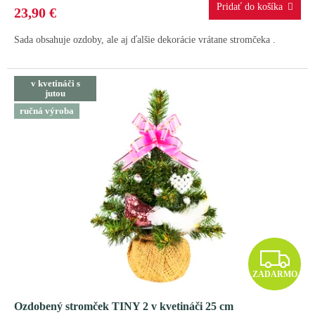
R
23,90 €
M
Sada obsahuje ozdoby, ale aj ďalšie dekorácie vrátane stromčeka .
O
v kvetináči s
jutou
ručná výroba
Z
ZADARMO
A
Ozdobený stromček TINY 2 v kvetináči 25 cm