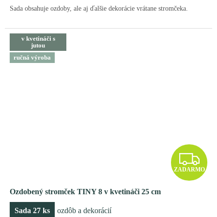
M
Sada obsahuje ozdoby, ale aj ďalšie dekorácie vrátane stromčeka.
O
v kvetináči s
jutou
ručná výroba
Z
ZADARMO
A
Ozdobený stromček TINY 8 v kvetináči 25 cm
D
Sada 27 ks
ozdôb a dekorácií