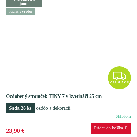
jutou
ručná výroba
Z
ZADARMO
A
Ozdobený stromček TINY 7 v kvetináči 25 cm
D
Sada 26 ks
ozdôb a dekorácií
A
Skladom
R
23,90 €