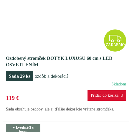
Z
ZADARMO
A
Ozdobený stromček DOTYK LUXUSU 60 cm s LED
D
OSVETLENÍM
A
Sada 29 ks
ozdôb a dekorácií
R
Skladom
M
119 €
O
Sada obsahuje ozdoby, ale aj ďalšie dekorácie vrátane stromčeka.
v kvetináči s
jutou