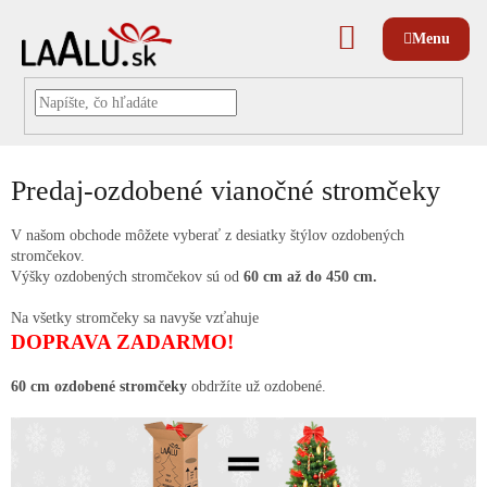
Prejsť
na
NÁKUPNÝ
obsah
KOŠÍK
Predaj-ozdobené vianočné stromčeky
V našom obchode môžete vyberať z desiatky štýlov ozdobených
stromčekov.
Výšky ozdobených stromčekov sú od
60 cm až do 450 cm.
Na všetky stromčeky sa navyše vzťahuje
DOPRAVA ZADARMO!
60 cm ozdobené stromčeky
obdržíte už ozdobené.