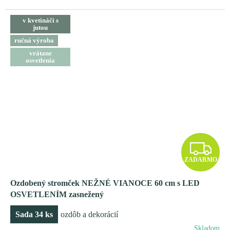
v kvetináči s
jutou
ručná výroba
vrátane
osvetlenia
Z
ZADARMO
A
Ozdobený stromček NEŽNÉ VIANOCE 60 cm s LED
D
OSVETLENÍM zasnežený
A
Sada 34 ks
ozdôb a dekorácií
Skladom