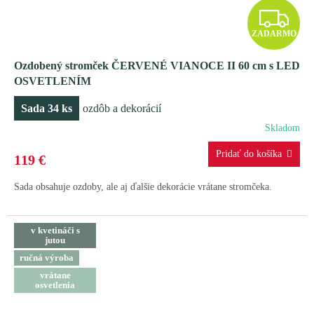
Z
ZADARMO
A
Ozdobený stromček ČERVENÉ VIANOCE II 60 cm s LED
D
OSVETLENÍM
A
Sada 34 ks
ozdôb a dekorácií
R
Skladom
M
119 €
O
Sada obsahuje ozdoby, ale aj ďalšie dekorácie vrátane stromčeka.
v kvetináči s
jutou
ručná výroba
vrátane
osvetlenia