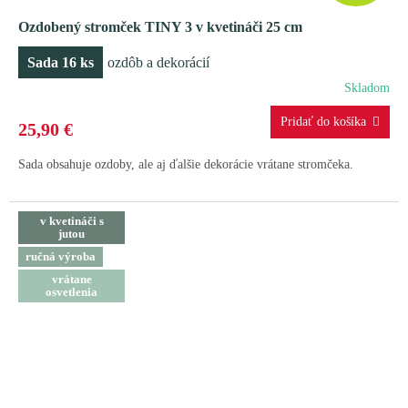
A
Ozdobený stromček TINY 3 v kvetináči 25 cm
D
Sada 16 ks
ozdôb a dekorácií
A
Skladom
R
25,90 €
M
Sada obsahuje ozdoby, ale aj ďalšie dekorácie vrátane stromčeka.
O
v kvetináči s
jutou
ručná výroba
vrátane
osvetlenia