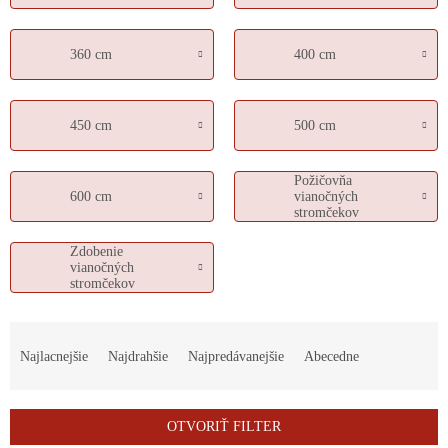
360 cm
400 cm
450 cm
500 cm
Požičovňa
600 cm
vianočných
stromčekov
Zdobenie
vianočných
stromčekov
R
a
Najlacnejšie
Najdrahšie
Najpredávanejšie
Abecedne
d
e
n
OTVORIŤ FILTER
i