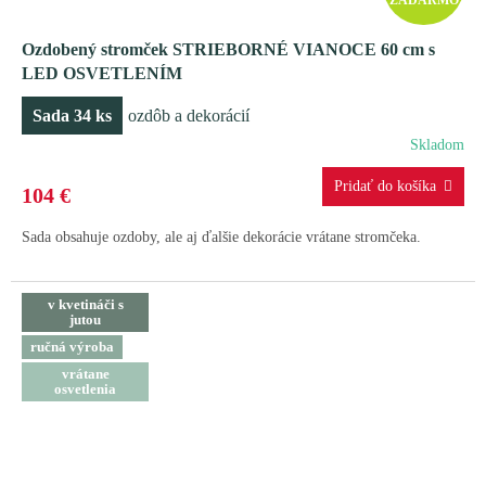
A
Ozdobený stromček STRIEBORNÉ VIANOCE 60 cm s
D
LED OSVETLENÍM
A
Sada 34 ks
ozdôb a dekorácií
R
Skladom
M
104 €
O
Sada obsahuje ozdoby, ale aj ďalšie dekorácie vrátane stromčeka.
v kvetináči s
jutou
ručná výroba
vrátane
osvetlenia