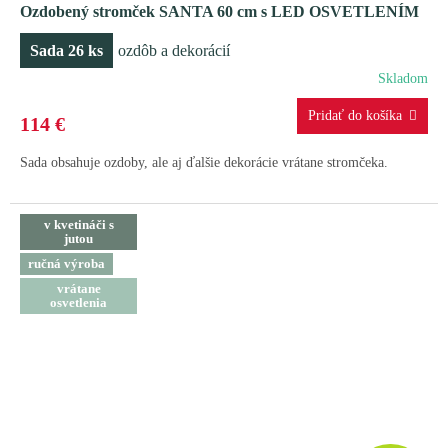
Ozdobený stromček SANTA 60 cm s LED OSVETLENÍM
D
Sada 26 ks
ozdôb a dekorácií
A
Skladom
R
114 €
M
Sada obsahuje ozdoby, ale aj ďalšie dekorácie vrátane stromčeka.
O
v kvetináči s
jutou
ručná výroba
vrátane
osvetlenia