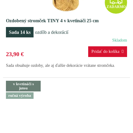
Z
ZADARMO
A
Ozdobený stromček TINY 4 v kvetináči 25 cm
D
Sada 14 ks
ozdôb a dekorácií
A
Skladom
R
23,90 €
M
Sada obsahuje ozdoby, ale aj ďalšie dekorácie vrátane stromčeka.
O
v kvetináči s
jutou
ručná výroba