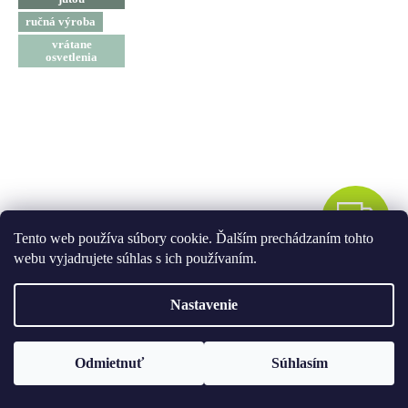
ručná výroba
vrátane
osvetlenia
Z
ZADARMO
A
Tento web používa súbory cookie. Ďalším prechádzaním tohto
webu vyjadrujete súhlas s ich používaním.
Ozdobený stromček JELENČEK 60 cm s LED
D
OSVETLENÍM
Nastavenie
A
Sada 27 ks
ozdôb a dekorácií
R
Skladom
Odmietnuť
Súhlasím
M
119 €