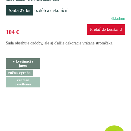
A
Sada 27 ks
ozdôb a dekorácií
R
Skladom
M
104 €
O
Sada obsahuje ozdoby, ale aj ďalšie dekorácie vrátane stromčeka.
v kvetináči s
jutou
ručná výroba
vrátane
osvetlenia