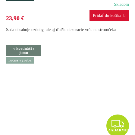
A
Skladom
R
23,90 €
M
Sada obsahuje ozdoby, ale aj ďalšie dekorácie vrátane stromčeka.
O
v kvetináči s
jutou
ručná výroba
Z
ZADARMO