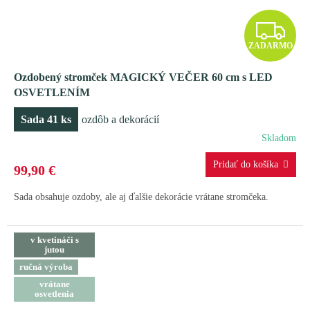
Z
ZADARMO
A
Ozdobený stromček MAGICKÝ VEČER 60 cm s LED
D
OSVETLENÍM
A
Sada 41 ks
ozdôb a dekorácií
R
Skladom
M
99,90 €
O
Sada obsahuje ozdoby, ale aj ďalšie dekorácie vrátane stromčeka.
v kvetináči s
jutou
ručná výroba
vrátane
osvetlenia