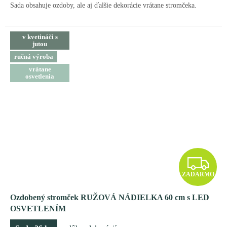
O
Sada obsahuje ozdoby, ale aj ďalšie dekorácie vrátane stromčeka.
v kvetináči s
jutou
ručná výroba
vrátane
osvetlenia
Z
ZADARMO
A
Ozdobený stromček RUŽOVÁ NÁDIELKA 60 cm s LED
D
OSVETLENÍM
A