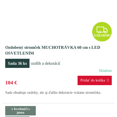
Z
ZADARMO
A
Ozdobený stromček MUCHOTRÁVKA 60 cm s LED
D
OSVETLENÍM
A
Sada 36 ks
ozdôb a dekorácií
R
Skladom
M
104 €
O
Sada obsahuje ozdoby, ale aj ďalšie dekorácie vrátane stromčeka.
v kvetináči s
jutou