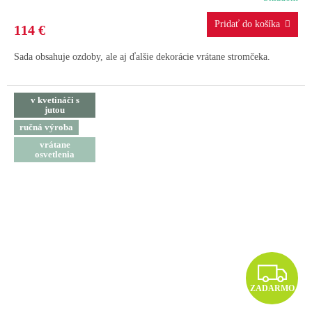
R
M
114 €
O
Sada obsahuje ozdoby, ale aj ďalšie dekorácie vrátane stromčeka.
v kvetináči s
jutou
ručná výroba
vrátane
osvetlenia
Z
ZADARMO
A