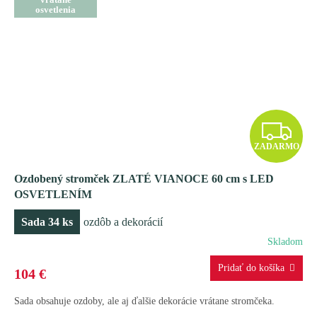
osvetlenia
Z
ZADARMO
A
Ozdobený stromček ZLATÉ VIANOCE 60 cm s LED
D
OSVETLENÍM
A
Sada 34 ks
ozdôb a dekorácií
R
Skladom
M
104 €
O
Sada obsahuje ozdoby, ale aj ďalšie dekorácie vrátane stromčeka.