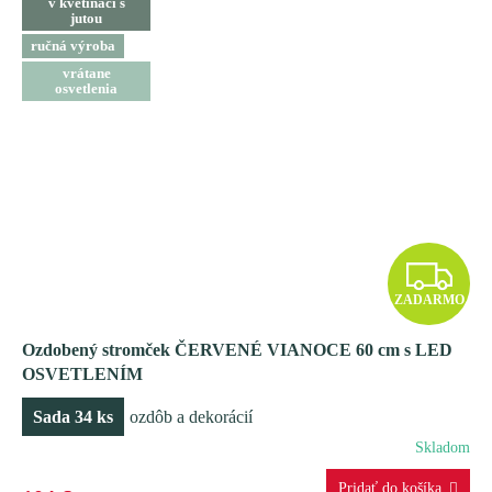
v kvetináči s
jutou
ručná výroba
vrátane
osvetlenia
Z
ZADARMO
A
Ozdobený stromček ČERVENÉ VIANOCE 60 cm s LED
D
OSVETLENÍM
A
Sada 34 ks
ozdôb a dekorácií
R
Skladom