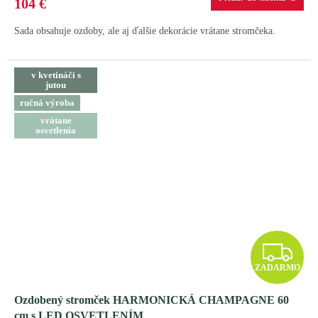
M
104 €
O
Sada obsahuje ozdoby, ale aj ďalšie dekorácie vrátane stromčeka.
v kvetináči s
jutou
ručná výroba
vrátane
osvetlenia
Z
ZADARMO
A
Ozdobený stromček HARMONICKÁ CHAMPAGNE 60
D
cm s LED OSVETLENÍM