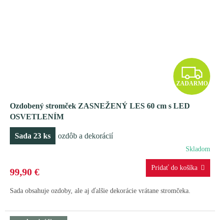
Z
ZADARMO
A
Ozdobený stromček ZASNEŽENÝ LES 60 cm s LED
D
OSVETLENÍM
A
Sada 23 ks
ozdôb a dekorácií
R
Skladom
M
99,90 €
O
Sada obsahuje ozdoby, ale aj ďalšie dekorácie vrátane stromčeka.