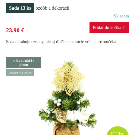
D
Sada 13 ks
ozdôb a dekorácií
A
Skladom
R
23,90 €
M
Sada obsahuje ozdoby, ale aj ďalšie dekorácie vrátane stromčeka .
O
v kvetináči s
jutou
ručná výroba