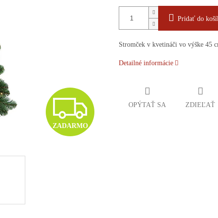
Pridať do koší
Stromček v kvetináči vo výške 45 cm
Detailné informácie
Z
OPÝTAŤ SA
ZDIEĽAŤ
ZADARMO
A
D
A