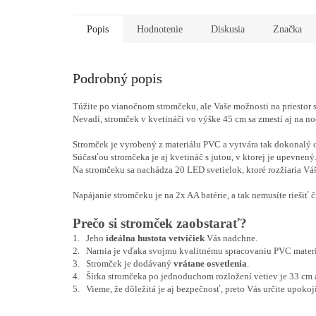
Popis
Hodnotenie
Diskusia
Značka
Podrobný popis
Túžite po vianočnom stromčeku, ale Vaše možnosti na priestor
Nevadí, stromček v kvetináči vo výške 45 cm sa zmestí aj na no
Stromček je vyrobený z materiálu PVC a vytvára tak dokonalý 
Súčasťou stromčeka je aj kvetináč s jutou, v ktorej je upevnený
Na stromčeku sa nachádza 20 LED svetielok, ktoré rozžiaria Váš
Napájanie stromčeku je na
2x AA batérie, a tak nemusíte riešiť 
Prečo si stromček zaobstarať?
1. Jeho
ideálna hustota vetvičiek
Vás nadchne.
2. Narnia je vďaka svojmu kvalitnému spracovaniu PVC mater
3. Stromček je dodávaný
vrátane osvetlenia
.
4. Šírka stromčeka po jednoduchom rozložení vetiev je 33 cm 
5. Vieme, že dôležitá je aj bezpečnosť, preto Vás určite upokojí