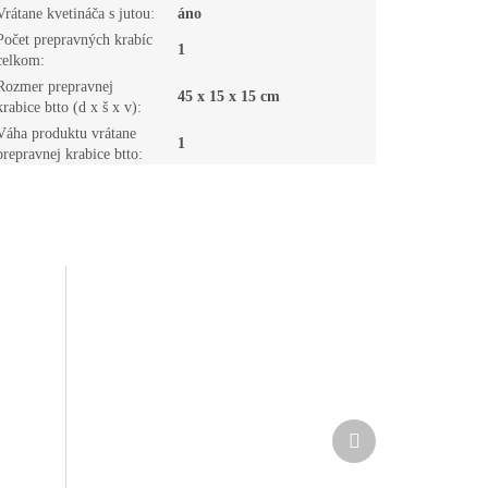
Vrátane kvetináča s jutou
:
áno
Počet prepravných krabíc
1
celkom
:
Rozmer prepravnej
45 x 15 x 15 cm
krabice btto (d x š x v)
:
Váha produktu vrátane
1
prepravnej krabice btto
:
Ďalší
produkt