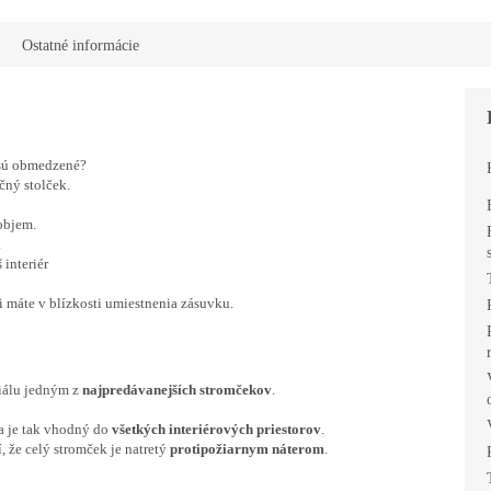
R
Ostatné informácie
M
 sú obmedzené?
O
čný stolček.
objem.
.
 interiér
či máte v blízkosti umiestnenia zásuvku.
ZĽAVA 10 %
Prihláste sa k odberu a
iálu jedným z
najpredávanejších stromčekov
.
získajte
10 % zľavu
na
Váš prvý nákup.
a je tak vhodný do
všetkých interiérových priestorov
.
, že celý stromček je natretý
protipožiarnym náterom
.