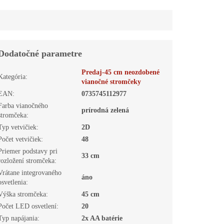
Dodatočné parametre
Predaj-45 cm neozdobené
Kategória
:
vianočné stromčeky
EAN
:
0735745112977
Farba vianočného
prírodná zelená
stromčeka
:
Typ vetvičiek
:
2D
Počet vetvičiek
:
48
Priemer podstavy pri
33 cm
rozložení stromčeka
:
Vrátane integrovaného
áno
osvetlenia
:
Výška stromčeka
:
45 cm
Počet LED osvetlení
:
20
Typ napájania
:
2x AA batérie