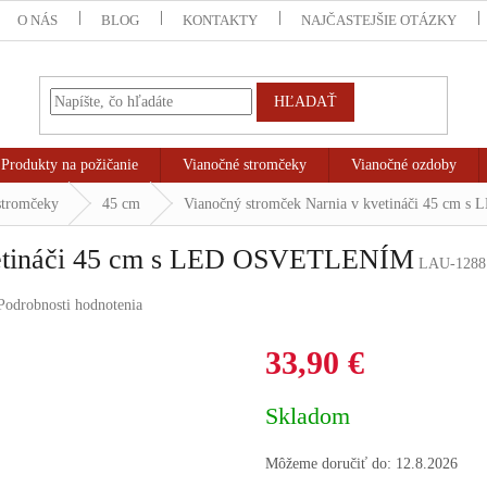
O NÁS
BLOG
KONTAKTY
NAJČASTEJŠIE OTÁZKY
HĽADAŤ
Produkty na požičanie
Vianočné stromčeky
Vianočné ozdoby
stromčeky
45 cm
Vianočný stromček Narnia v kvetináči 45 cm
vetináči 45 cm s LED OSVETLENÍM
LAU-1288
Podrobnosti hodnotenia
33,90 €
Jednotková
Skladom
cena:
Môžeme doručiť do:
12.8.2026