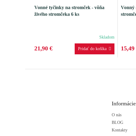
Vonné tyčinky na stromček - vôňa
Vonný s
živého stromčeka 6 ks
stromč
Skladom
21,90 €
15,49
Z
á
p
ä
t
Informácie
i
e
O nás
BLOG
Kontakty