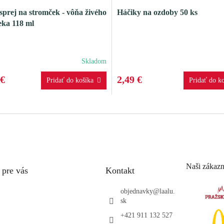
prej na stromček - vôňa živého
Háčiky na ozdoby 50 ks
eka 118 ml
Skladom
 €
2,49 €
Naši zákazn
 pre vás
Kontakt
objednavky
@
laalu.
sk
+421 911 132 527