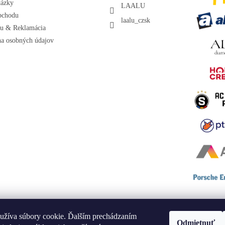
tázky
LAALU
bchodu
laalu_czsk
ru & Reklamácia
a osobných údajov
užíva súbory cookie. Ďalším prechádzaním
Odmietnuť