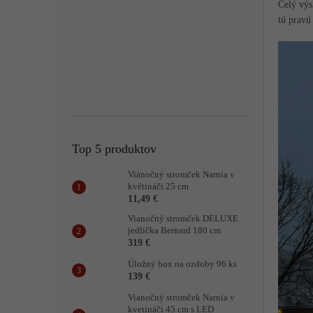
n
Celý výs
k
tú pravú
o
v
Top 5 produktov
Viánočný stromček Narnia v
květináči 25 cm
11,49 €
Vianočný stromček DELUXE
jedlička Bernard 180 cm
319 €
Úložný box na ozdoby 96 ks
139 €
Vianočný stromček Narnia v
kvetináči 45 cm s LED