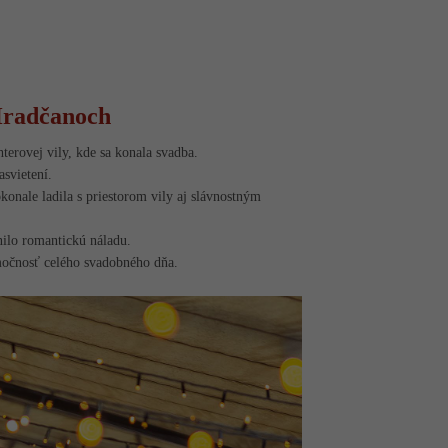
 Hradčanoch
terovej vily, kde sa konala svadba.
svietení.
konale ladila s priestorom vily aj slávnostným
nilo romantickú náladu.
imočnosť celého svadobného dňa.