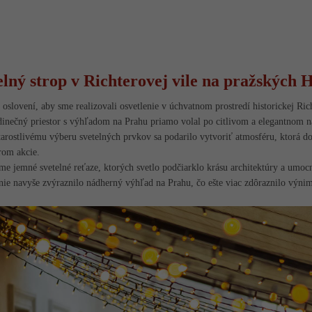
elný strop v Richterovej vile na pražských
 oslovení, aby sme realizovali osvetlenie v úchvatnom prostredí historickej Rich
dinečný priestor s výhľadom na Prahu priamo volal po citlivom a elegantnom na
arostlivému výberu svetelných prvkov sa podarilo vytvoriť atmosféru, ktorá do
rom akcie.
sme jemné svetelné reťaze, ktorých svetlo podčiarklo krásu architektúry a umoc
nie navyše zvýraznilo nádherný výhľad na Prahu, čo ešte viac zdôraznilo výn