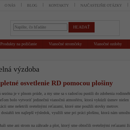
O NÁS
BLOG
KONTAKTY
NAJČASTEJŠIE OTÁZKY
HĽADAŤ
Produkty na požičanie
Vianočné stromčeky
Vianočné ozdoby
elná výzdoba
letné osvetlenie RD pomocou plošiny
 sezóna je v plnom prúde, a my sme sa s radosťou pustili do zdobenia rodinn
eľom bolo vytvoriť jedinečnú vianočnú atmosféru, ktorá vykúzli úsmev nielen
izácii sme nešetrili svetelnými reťazami, ktoré sme použili stovky metrov.
dosiahli ten najlepší výsledok, využili sme pri práci plošinu, ktorá nám umožn
ali sme ani strom na záhrade a plot, ktorý sme obtočili svetelnými reťazami ž