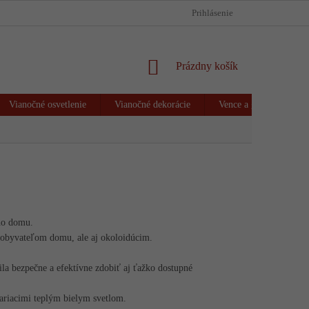
HODNOTENIE OBCHODU
VRÁTENIE TOVARU & REKLAMÁCIA
Prihlásenie
NÁKUPNÝ
Prázdny košík
KOŠÍK
Vianočné osvetlenie
Vianočné dekorácie
Vence a girlandy
ého domu.
 obyvateľom domu, ale aj okoloidúcim.
ila bezpečne a efektívne zdobiť aj ťažko dostupné
iariacimi teplým bielym svetlom.