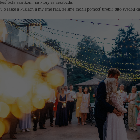
losť bola zážitkom, na ktorý sa nezabúda.
ú o láske a kúzlach a my sme radi, že sme mohli pomôcť urobiť túto svadbu č