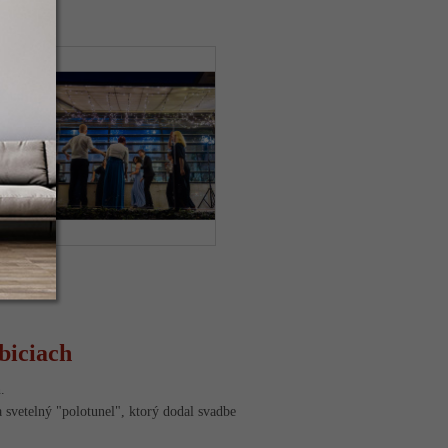
biciach
.
a svetelný "polotunel", ktorý dodal svadbe