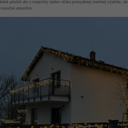
ledok pôsobil ako z rozprávky nielen vďaka premyslenej svetelnej výzdobe, al
 vianočnú atmosféru.