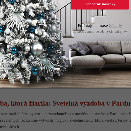
Odoberať novinky
Prečítajte si naše
Zásady
spracúvania osobných údajov
ba, ktorá žiarila: Svetelná výzdoba v Pardu
sme mali tú česť vytvoriť nezabudnuteľnú atmosféru na svadbe v Pardubiciach
svetelných reťazí sme vytvorili magickú svetelnú stenu, ktorá visela z terasy, 
kový nádych.