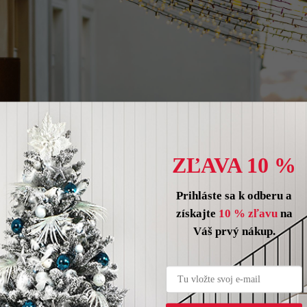
ZĽAVA 10 %
Prihláste sa k odberu a
získajte
10 % zľavu
na
Váš prvý nákup.