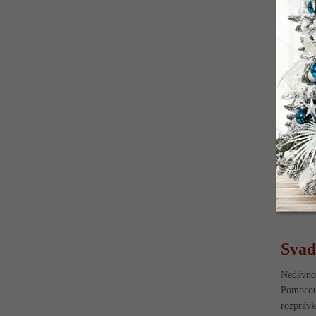
Svad
Nedávno 
Pomocou 
rozpráv