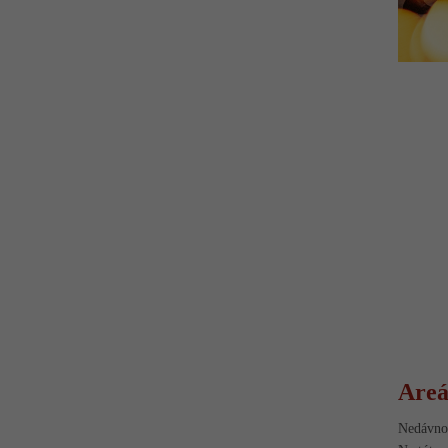
Areá
Nedávno 