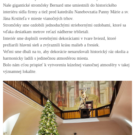
Naše gigantické stromčeky Bernard sme umiestnili do historického
interiéru sídla firmy a tiež pred katedrálu Nanebovzatia Panny Márie a sv.
Jána Krstiteľa v mieste vianočných trhov.
Stromčeky sme ozdobili jednoduchými striebornými ozdobami, ktoré sa
vďaka desiatkam metrov reťazí nádherne trblietali.
Interiér sme doplnili svetelnými dekoráciami v tvare hviezd, ktoré
prežiarili hlavnú sieň a zvýraznili krásu malieb a fresiek.
Veľmi sme dbali na to, aby dekorácie nenarušovali historický ráz okolia a
harmonicky ladili s jedinečnou atmosférou miesta.
Bolo nám cťou prispieť k vytvoreniu kúzelnej vianočnej atmosféry v takej
významnej lokalite.