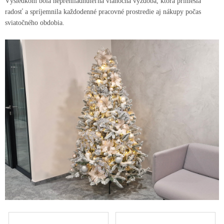
Výsledkom bola neprehliadnuteľná vianočná výzdoba, ktorá priniesla
radosť a spríjemnila každodenné pracovné prostredie aj nákupy počas
sviatočného obdobia.