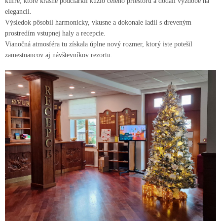
kufre, ktoré krásne podčiarkli kúzlo celého priestoru a dodali výzdobe na
elegancii.
Výsledok pôsobil harmonicky, vkusne a dokonale ladil s dreveným
prostredím vstupnej haly a recepcie.
Vianočná atmosféra tu získala úplne nový rozmer, ktorý iste potešil
zamestnancov aj návštevníkov rezortu.