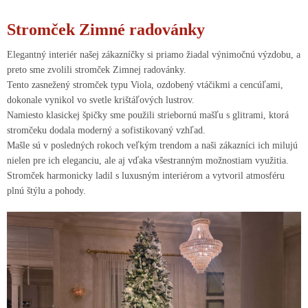
Stromček Zimné radovánky
Elegantný interiér našej zákazníčky si priamo žiadal výnimočnú výzdobu, a
preto sme zvolili stromček Zimnej radovánky.
Tento zasnežený stromček typu Viola, ozdobený vtáčikmi a cencúľami,
dokonale vynikol vo svetle krištáľových lustrov.
Namiesto klasickej špičky sme použili striebornú mašľu s glitrami, ktorá
stromčeku dodala moderný a sofistikovaný vzhľad.
Mašle sú v posledných rokoch veľkým trendom a naši zákazníci ich milujú
nielen pre ich eleganciu, ale aj vďaka všestranným možnostiam využitia.
Stromček harmonicky ladil s luxusným interiérom a vytvoril atmosféru
plnú štýlu a pohody.