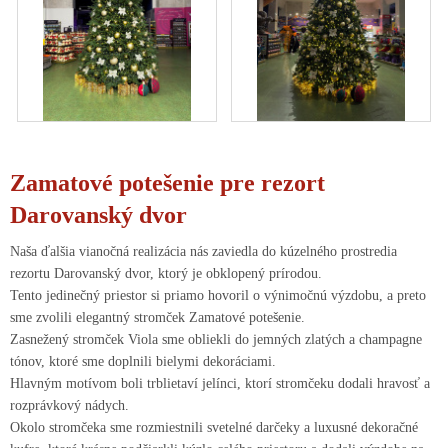
Zamatové potešenie pre rezort
Darovanský dvor
Naša ďalšia vianočná realizácia nás zaviedla do kúzelného prostredia
rezortu Darovanský dvor, ktorý je obklopený prírodou.
Tento jedinečný priestor si priamo hovoril o výnimočnú výzdobu, a preto
sme zvolili elegantný stromček Zamatové potešenie.
Zasnežený stromček Viola sme obliekli do jemných zlatých a champagne
tónov, ktoré sme doplnili bielymi dekoráciami.
Hlavným motívom boli trblietaví jelínci, ktorí stromčeku dodali hravosť a
rozprávkový nádych.
Okolo stromčeka sme rozmiestnili svetelné darčeky a luxusné dekoračné