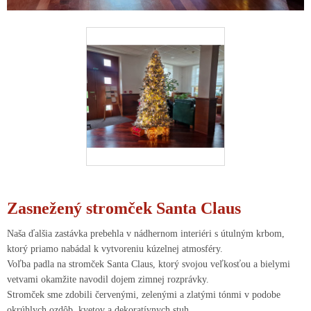
Zasnežený stromček Santa Claus
Naša ďalšia zastávka prebehla v nádhernom interiéri s útulným krbom,
ktorý priamo nabádal k vytvoreniu kúzelnej atmosféry.
Voľba padla na stromček Santa Claus, ktorý svojou veľkosťou a bielymi
vetvami okamžite navodil dojem zimnej rozprávky.
Stromček sme zdobili červenými, zelenými a zlatými tónmi v podobe
okrúhlych ozdôb, kvetov a dekoratívnych stuh.