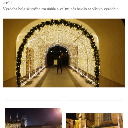
v
areáli.
Výzdoba bola skutočne rozsiahla a veľmi nás bavilo sa všetko vyzdobiť.