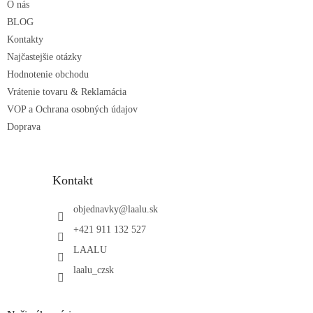
O nás
i
r
e
BLOG
v
k
Kontakty
y
Najčastejšie otázky
v
Hodnotenie obchodu
ý
p
Vrátenie tovaru & Reklamácia
i
VOP a Ochrana osobných údajov
s
Doprava
u
Kontakt
objednavky
@
laalu.sk
+421 911 132 527
LAALU
laalu_czsk