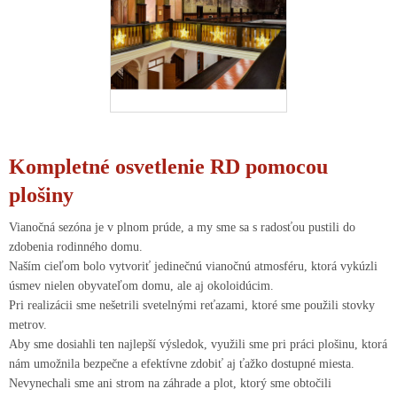
Kompletné osvetlenie RD pomocou
plošiny
Vianočná sezóna je v plnom prúde, a my sme sa s radosťou pustili do
zdobenia rodinného domu.
Naším cieľom bolo vytvoriť jedinečnú vianočnú atmosféru, ktorá vykúzli
úsmev nielen obyvateľom domu, ale aj okoloidúcim.
Pri realizácii sme nešetrili svetelnými reťazami, ktoré sme použili stovky
metrov.
Aby sme dosiahli ten najlepší výsledok, využili sme pri práci plošinu, ktorá
nám umožnila bezpečne a efektívne zdobiť aj ťažko dostupné miesta.
Nevynechali sme ani strom na záhrade a plot, ktorý sme obtočili