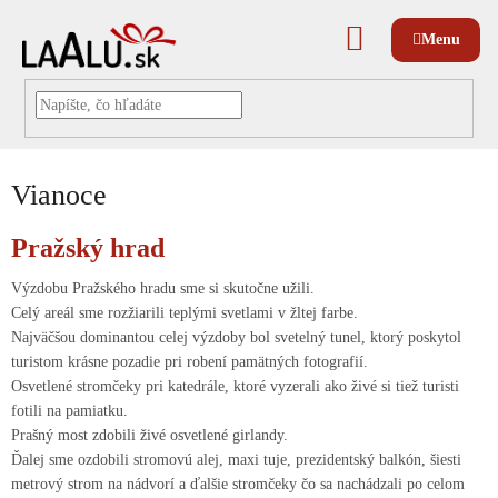
Prejsť
na
NÁKUPNÝ
obsah
KOŠÍK
Vianoce
V
Pražský hrad
ý
p
Výzdobu Pražského hradu sme si skutočne užili.
i
Celý areál sme rozžiarili teplými svetlami v žltej farbe.
s
Najväčšou dominantou celej výzdoby bol svetelný tunel, ktorý poskytol
č
turistom krásne pozadie pri robení pamätných fotografií.
l
Osvetlené stromčeky pri katedrále, ktoré vyzerali ako živé si tiež turisti
á
fotili na pamiatku.
n
Prašný most zdobili živé osvetlené girlandy.
k
Ďalej sme ozdobili stromovú alej, maxi tuje, prezidentský balkón, šiesti
o
metrový strom na nádvorí a ďalšie stromčeky čo sa nachádzali po celom