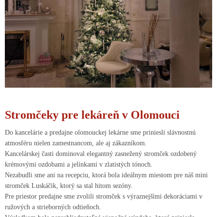
Stromčeky pre lekáreň v Olomouci
Do kancelárie a predajne olomouckej lekárne sme priniesli slávnostnú
atmosféru nielen zamestnancom, ale aj zákazníkom.
Kancelárskej časti dominoval elegantný zasnežený stromček ozdobený
krémovými ozdobami a jelínkami v zlatistých tónoch.
Nezabudli sme ani na recepciu, ktorá bola ideálnym miestom pre náš mini
stromček Luskáčik, ktorý sa stal hitom sezóny.
Pre priestor predajne sme zvolili stromček s výraznejšími dekoráciami v
ružových a strieborných odtieňoch.