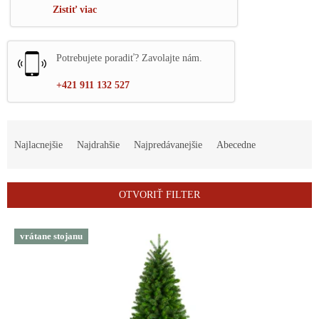
Zistiť viac
Potrebujete poradiť? Zavolajte nám.
+421 911 132 527
R
a
Najlacnejšie
Najdrahšie
Najpredávanejšie
Abecedne
d
e
n
OTVORIŤ FILTER
i
e
V
p
vrátane stojanu
ý
r
p
o
i
d
s
u
p
k