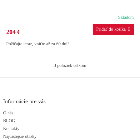
A
R
Skladom
M
204 €
O
Požičajte teraz, vráťte až za 60 dní!
3
položiek celkom
O
v
l
Z
á
á
d
p
a
ä
Informácie pre vás
c
t
i
O nás
i
e
p
e
BLOG
r
Kontakty
v
Najčastejšie otázky
k