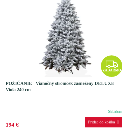
Z
ZADARMO
A
POŽIČANIE - Vianočný stromček zasnežený DELUXE
D
Viola 240 cm
A
R
Skladom
M
194 €