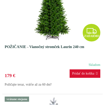
r
t
o
o
d
v
u
k
t
Z
o
ZADARMO
v
A
POŽIČANIE - Vianočný stromček Laurin 240 cm
D
A
Skladom
R
179 €
M
Požičajte teraz, vráťte až za 60 dní!
O
vrátane stojanu