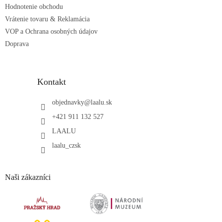
Hodnotenie obchodu
y
v
Vrátenie tovaru & Reklamácia
ý
VOP a Ochrana osobných údajov
p
Doprava
i
s
u
Kontakt
objednavky
@
laalu.sk
+421 911 132 527
LAALU
laalu_czsk
Naši zákazníci