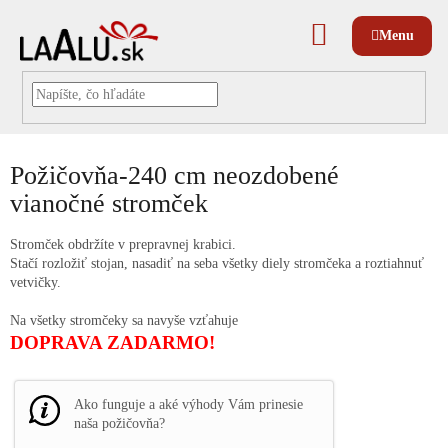
Prejsť
na
NÁKUPNÝ
obsah
KOŠÍK
Požičovňa-240 cm neozdobené
vianočné stromček
Stromček obdržíte v prepravnej krabici.
Stačí rozložiť stojan, nasadiť na seba všetky diely stromčeka a roztiahnuť
vetvičky.
Na všetky stromčeky sa navyše vzťahuje
DOPRAVA ZADARMO!
Ako funguje a aké výhody Vám prinesie
naša požičovňa?