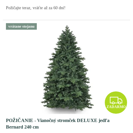
O
Požičajte teraz, vráťte až za 60 dní!
vrátane stojanu
Z
ZADARMO
A
POŽIČANIE - Vianočný stromček DELUXE jedľa
D
Bernard 240 cm