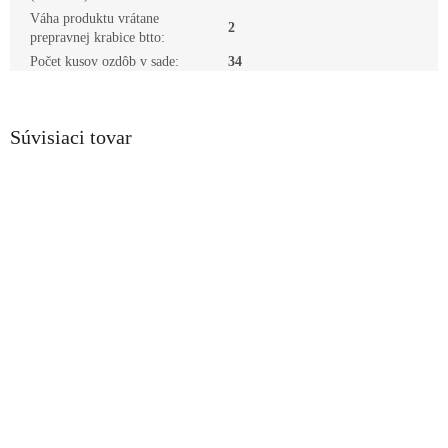
Váha produktu vrátane
2
prepravnej krabice btto
:
Počet kusov ozdôb v sade
:
34
Súvisiaci tovar