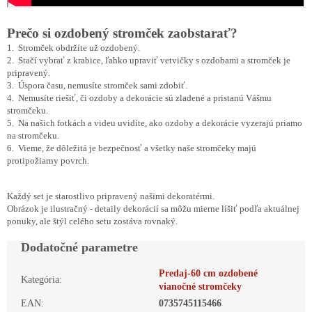
Prečo si ozdobený stromček zaobstarať?
1. Stromček obdržíte už ozdobený.
2. Stačí vybrať z krabice, ľahko upraviť vetvičky s ozdobami a stromček je
pripravený.
3. Úspora času, nemusíte stromček sami zdobiť.
4. Nemusíte riešiť, či ozdoby a dekorácie sú zladené a pristanú Vášmu
stromčeku.
5. Na našich fotkách a videu uvidíte, ako ozdoby a dekorácie vyzerajú priamo
na stromčeku.
6. Vieme, že dôležitá je bezpečnosť a všetky naše stromčeky majú
protipožiarny povrch.
Každý set je starostlivo pripravený našimi dekoratérmi.
Obrázok je ilustračný - detaily dekorácií sa môžu mierne líšiť podľa aktuálnej
ponuky, ale štýl celého setu zostáva rovnaký.
Dodatočné parametre
Predaj-60 cm ozdobené
Kategória
:
vianočné stromčeky
EAN
:
0735745115466