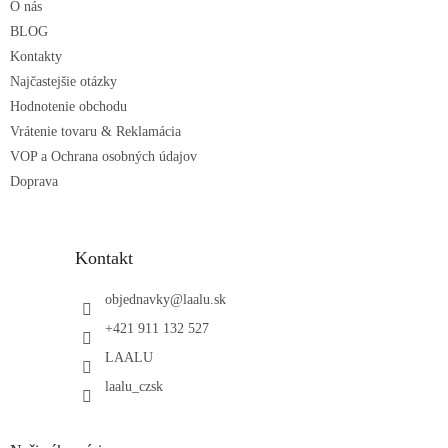
O nás
i
e
BLOG
Kontakty
Najčastejšie otázky
Hodnotenie obchodu
Vrátenie tovaru & Reklamácia
VOP a Ochrana osobných údajov
Doprava
Kontakt
objednavky
@
laalu.sk
+421 911 132 527
LAALU
laalu_czsk