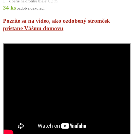
1 x perie na drôtiku bielej 0,3 m
34 ks
ozdob a dekorací
Pozrite sa na video, ako ozdobený stromček
pristane Vášmu domovu