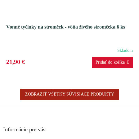
Vonné tyčinky na stromček - vôňa živého stromčeka 6 ks
Skladom
21,90 €
ZOBRAZIŤ VŠETKY SÚVISIACE PRODUKTY
Z
á
p
ä
Informácie pre vás
t