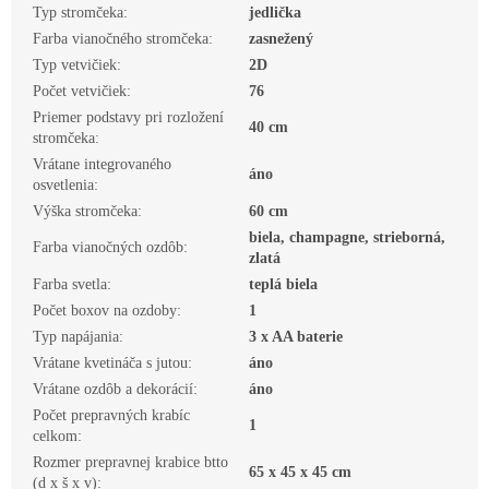
Typ stromčeka
:
jedlička
Farba vianočného stromčeka
:
zasnežený
Typ vetvičiek
:
2D
Počet vetvičiek
:
76
Priemer podstavy pri rozložení
40 cm
stromčeka
:
Vrátane integrovaného
áno
osvetlenia
:
Výška stromčeka
:
60 cm
biela, champagne, strieborná,
Farba vianočných ozdôb
:
zlatá
Farba svetla
:
teplá biela
Počet boxov na ozdoby
:
1
Typ napájania
:
3 x AA baterie
Vrátane kvetináča s jutou
:
áno
Vrátane ozdôb a dekorácií
:
áno
Počet prepravných krabíc
1
celkom
:
Rozmer prepravnej krabice btto
65 x 45 x 45 cm
(d x š x v)
: