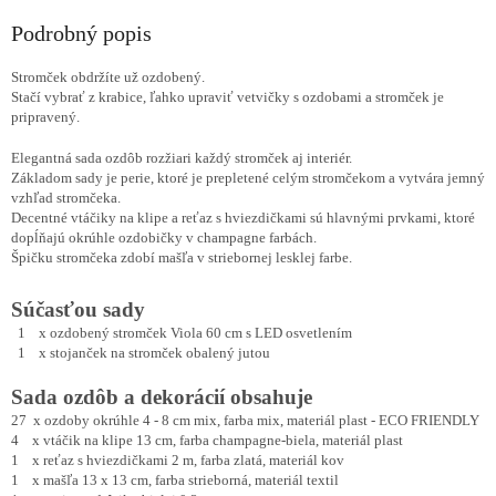
Podrobný popis
Stromček obdržíte už ozdobený.
Stačí vybrať z krabice, ľahko upraviť vetvičky s ozdobami a stromček je
pripravený.
Elegantná sada ozdôb rozžiari každý stromček aj interiér.
Základom sady je perie, ktoré je prepletené celým stromčekom a vytvára jemný
vzhľad stromčeka.
Decentné vtáčiky na klipe a reťaz s hviezdičkami sú hlavnými prvkami, ktoré
dopĺňajú okrúhle ozdobičky v champagne farbách.
Špičku stromčeka zdobí mašľa v striebornej lesklej farbe.
Súčasťou sady
1 x ozdobený stromček Viola 60 cm s LED osvetlením
1 x stojanček na stromček obalený jutou
Sada ozdôb a dekorácií obsahuje
27 x ozdoby okrúhle 4 - 8 cm mix, farba mix, materiál plast - ECO FRIENDLY
4 x vtáčik na klipe 13 cm, farba champagne-biela, materiál plast
1 x reťaz s hviezdičkami 2 m, farba zlatá, materiál kov
1 x mašľa 13 x 13 cm, farba strieborná, materiál textil