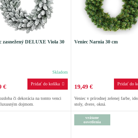
c zasnežený DELUXE Viola 30
Veniec Narnia 30 cm
Skladom
9 €
19,49 €
ozdoba či dekorácia na tomto venci
Veniec v prírodnej zelenej farbe, ide
 luxusným dojmom.
stoly, dvere, okná.
vrátane
osvetlenia