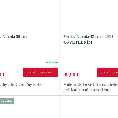
c Narnia 50 cm
Veniec Narnia 45 cm s LED
OSVETLENÍM
Skladom
0 €
39,90 €
uchý zelený vianočný veniec.
Veniec s LED osvetlením na batérie 
perfektnú vianočnú atmosféru.
ZĽAVA 10 %
á výroba
Prihláste sa k odberu a