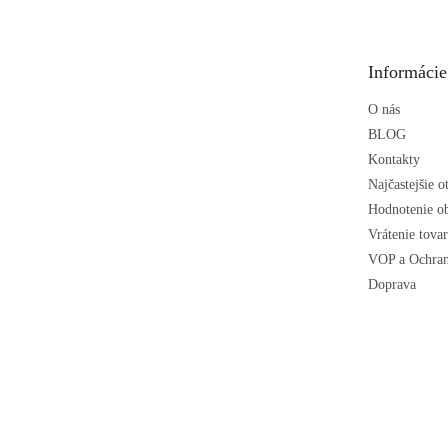
p
ä
t
Informácie
i
e
O nás
BLOG
Kontakty
Najčastejšie o
Hodnotenie o
Vrátenie tova
VOP a Ochran
Doprava