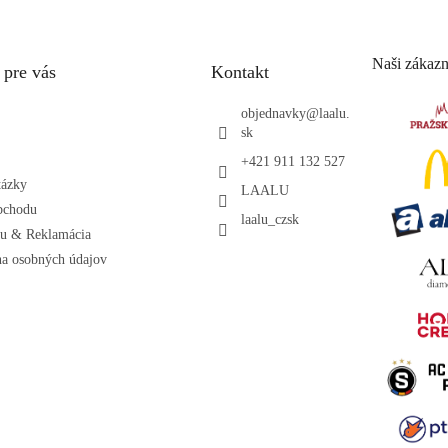
Naši zákazn
 pre vás
Kontakt
objednavky
@
laalu.
sk
+421 911 132 527
tázky
LAALU
bchodu
laalu_czsk
ru & Reklamácia
a osobných údajov