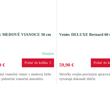
získajte
10 % zľavu
na
Váš prvý nákup.
ec MEDOVÉ VIANOCE 50 cm
Veniec DELUXE Bernard 60
Odoberať novinky
Skladom
Prečítajte si naše
Zásady
spracúvania osobných údajov
9 €
59,90 €
tný vianočný veniec v medovej farbe
Vetvičky svojím precíznym spracov
i jedinečnú vianočnú atmosféru.
vytvárajú dokonalé ihličie.
O
v
l
á
d