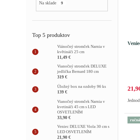
Na sklade
9
Top 5 produktov
Venie
Viánočný stromček Narnia v
květináči 25 cm
11,49 €
Vianočný stromček DELUXE
jedlička Bernard 180 cm
319 €
Úložný box na ozdoby 96 ks
21,9
139 €
Jednod
Vianočný stromček Narnia v
kvetináči 45 cm s LED
OSVETLENÍM
33,90 €
ručn
Veniec DELUXE Viola 30 cm s
LED OSVETLENÍM
21,90 €