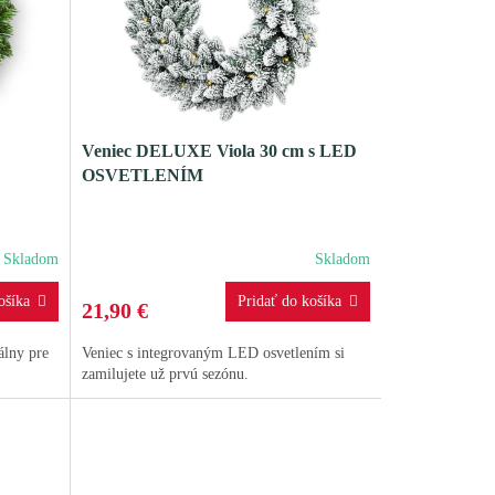
Veniec DELUXE Viola 30 cm s LED
OSVETLENÍM
Skladom
Skladom
21,90 €
álny pre
Veniec s integrovaným LED osvetlením si
zamilujete už prvú sezónu.