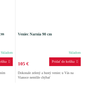
 cm
Veniec Narnia 90 cm
Skladom
Skladom
105 €
aním
Dokonale zelený a hustý veniec u Vás na
Vianoce nemôže chýbať