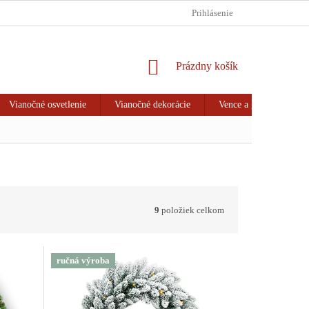
HODNOTENIE OBCHODU
VRÁTENIE TOVARU & REKLAMÁCIA
Prihlásenie
NÁKUPNÝ
Prázdny košík
KOŠÍK
Vianočné osvetlenie
Vianočné dekorácie
Vence a girlandy
9
položiek celkom
ručná výroba