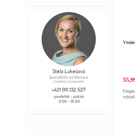
Veni
55,9
Elegan
vykúzl