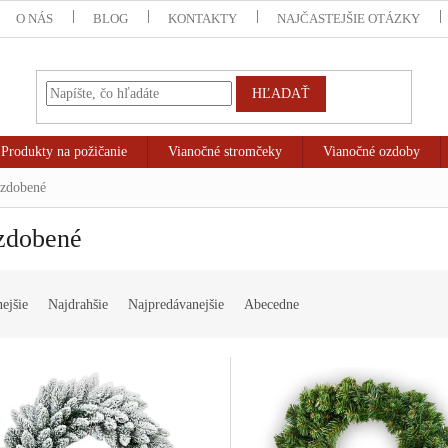
O NÁS
BLOG
KONTAKTY
NAJČASTEJŠIE OTÁZKY
HĽADAŤ
Produkty na požičanie
Vianočné stromčeky
Vianočné ozdoby
zdobené
zdobené
ejšie
Najdrahšie
Najpredávanejšie
Abecedne