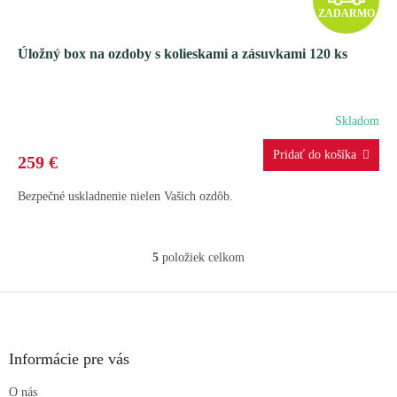
ZADARMO
A
Úložný box na ozdoby s kolieskami a zásuvkami 120 ks
D
A
Skladom
R
259 €
M
Bezpečné uskladnenie nielen Vašich ozdôb.
O
5
položiek celkom
O
v
l
Z
á
á
d
p
a
ä
Informácie pre vás
c
t
i
O nás