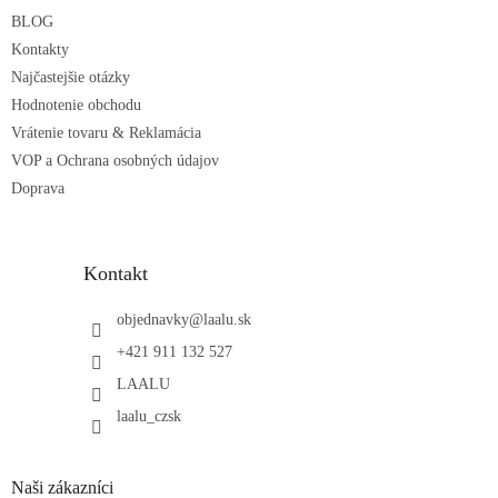
i
e
p
e
BLOG
r
Kontakty
v
Najčastejšie otázky
k
Hodnotenie obchodu
y
v
Vrátenie tovaru & Reklamácia
ý
VOP a Ochrana osobných údajov
p
Doprava
i
s
u
Kontakt
objednavky
@
laalu.sk
+421 911 132 527
LAALU
laalu_czsk
Naši zákazníci