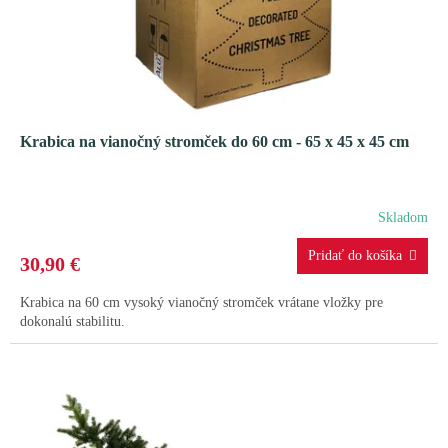
v
u
k
t
o
v
Krabica na vianočný stromček do 60 cm - 65 x 45 x 45 cm
Skladom
30,90 €
Krabica na 60 cm vysoký vianočný stromček vrátane vložky pre
dokonalú stabilitu.