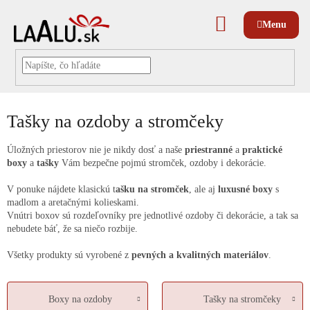
Prejsť
na
NÁKUPNÝ
obsah
KOŠÍK
Tašky na ozdoby a stromčeky
Úložných priestorov nie je nikdy dosť a naše
priestranné
a
praktické
boxy
a
tašky
Vám bezpečne pojmú stromček, ozdoby i dekorácie.
V ponuke nájdete klasickú t
ašku na stromček
, ale aj
luxusné boxy
s
madlom a aretačnými kolieskami.
Vnútri boxov sú rozdeľovníky pre jednotlivé ozdoby či dekorácie, a tak sa
nebudete báť, že sa niečo rozbije.
Všetky produkty sú vyrobené z
pevných a kvalitných materiálov
.
Boxy na ozdoby
Tašky na stromčeky