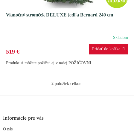
ZADARMO
A
Vianočný stromček DELUXE jedľa Bernard 240 cm
D
A
Skladom
R
519 €
M
Produkt si môžete požičať aj v našej POŽIČOVNI.
O
2
položiek celkom
O
v
l
Z
á
á
d
p
a
ä
Informácie pre vás
c
t
i
O nás
i
e