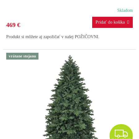
A
Skladom
R
469 €
M
Produkt si môžete aj zapožičať v našej POŽIČOVNI.
O
vrátane stojanu
Z