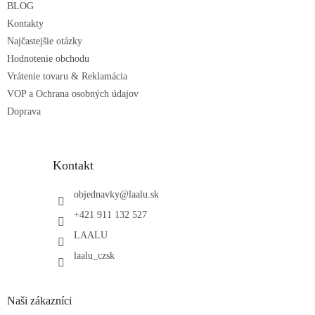
p
e
BLOG
r
Kontakty
v
Najčastejšie otázky
k
Hodnotenie obchodu
y
v
Vrátenie tovaru & Reklamácia
ý
VOP a Ochrana osobných údajov
p
Doprava
i
s
u
Kontakt
objednavky
@
laalu.sk
+421 911 132 527
LAALU
laalu_czsk
Naši zákazníci