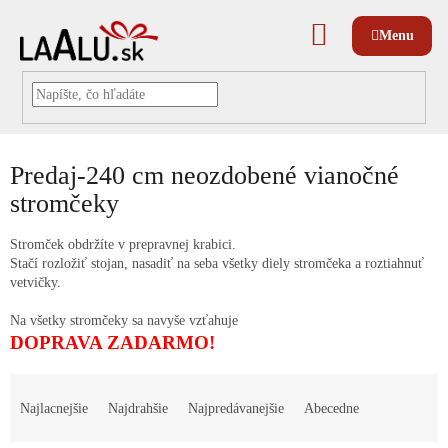
Prejsť
na
NÁKUPNÝ
obsah
KOŠÍK
Predaj-240 cm neozdobené vianočné
stromčeky
Stromček obdržíte v prepravnej krabici.
Stačí rozložiť stojan, nasadiť na seba všetky diely stromčeka a roztiahnuť
vetvičky.
Na všetky stromčeky sa navyše vzťahuje
DOPRAVA ZADARMO!
R
a
Najlacnejšie
Najdrahšie
Najpredávanejšie
Abecedne
d