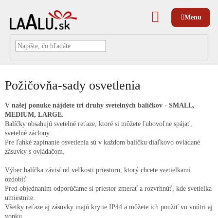
Prejsť
na
NÁKUPNÝ
obsah
KOŠÍK
Požičovňa-sady osvetlenia
V našej ponuke nájdete tri druhy svetelných balíčkov - SMALL,
MEDIUM, LARGE
.
Balíčky obsahujú svetelné reťaze, ktoré si môžete ľubovoľne spájať,
svetelné záclony.
Pre ľahké zapínanie osvetlenia sú v každom balíčku diaľkovo ovládané
zásuvky s ovládačom.
Výber balíčka závisí od veľkosti priestoru, ktorý chcete svetielkami
ozdobiť.
Pred objednaním odporúčame si priestor zmerať a rozvrhnúť, kde svetielka
umiestnite.
Všetky reťaze aj zásuvky majú krytie IP44 a môžete ich použiť vo vnútri aj
vonku.