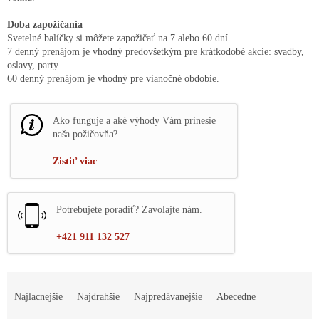
Doba zapožičania
Svetelné balíčky si môžete zapožičať na 7 alebo 60 dní.
7 denný prenájom je vhodný predovšetkým pre krátkodobé akcie: svadby,
oslavy, party.
60 denný prenájom je vhodný pre vianočné obdobie.
Ako funguje a aké výhody Vám prinesie
naša požičovňa?
Zistiť viac
Potrebujete poradiť? Zavolajte nám.
+421 911 132 527
R
a
Najlacnejšie
Najdrahšie
Najpredávanejšie
Abecedne
d