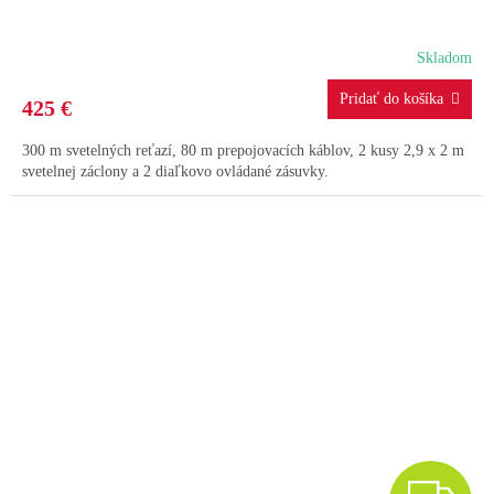
A
Skladom
R
425 €
M
300 m svetelných reťazí, 80 m prepojovacích káblov, 2 kusy 2,9 x 2 m
O
svetelnej záclony a 2 diaľkovo ovládané zásuvky.
Z