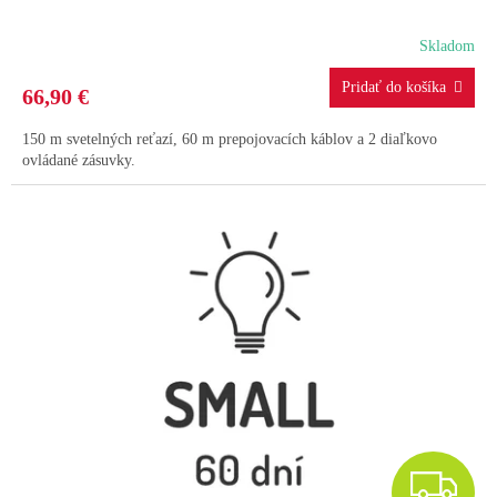
A
Skladom
R
66,90 €
M
150 m svetelných reťazí, 60 m prepojovacích káblov a 2 diaľkovo
O
ovládané zásuvky.
Z