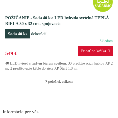
ZADARMO
A
POŽIČANIE - Sada 40 ks: LED hviezda svetelná TEPLÁ
D
BIELA ​​30 x 32 cm - spojovacia
A
Sada 40 ks
dekorácií
R
Skladom
M
549 €
O
40 LED hviezd s teplým bielym svetlom, 30 predlžovacích káblov XP 2
m, 2 predlžovacie káble do siete XP Štart 1,8 m.
7
položiek celkom
O
v
l
Z
á
á
d
p
a
ä
Informácie pre vás
c
t