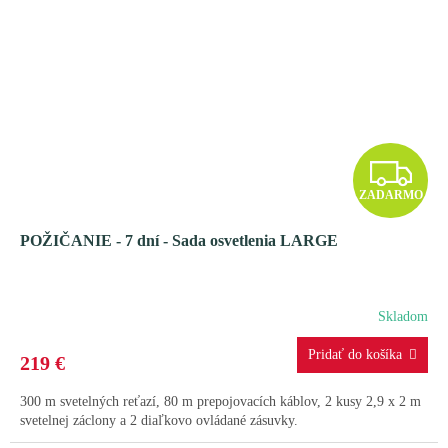
Z
ZADARMO
A
POŽIČANIE - 7 dní - Sada osvetlenia LARGE
D
A
Skladom
R
219 €
M
300 m svetelných reťazí, 80 m prepojovacích káblov, 2 kusy 2,9 x 2 m
O
svetelnej záclony a 2 diaľkovo ovládané zásuvky.