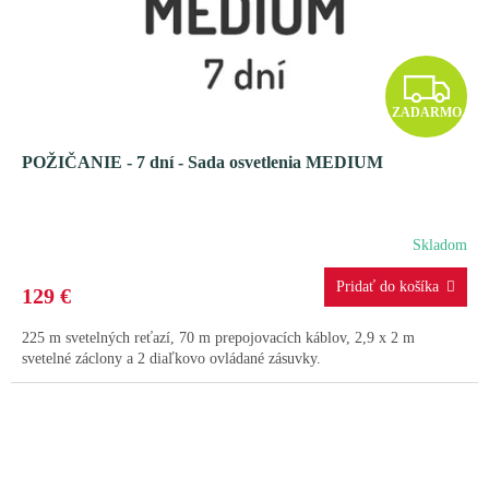
Z
ZADARMO
A
POŽIČANIE - 7 dní - Sada osvetlenia MEDIUM
D
A
Skladom
R
129 €
M
225 m svetelných reťazí, 70 m prepojovacích káblov, 2,9 x 2 m
O
svetelné záclony a 2 diaľkovo ovládané zásuvky.