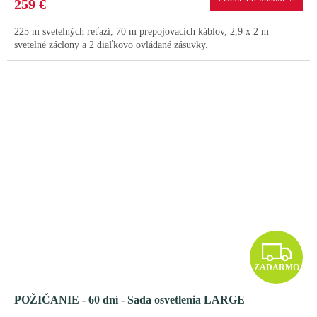
259 €
M
225 m svetelných reťazí, 70 m prepojovacích káblov, 2,9 x 2 m
O
svetelné záclony a 2 diaľkovo ovládané zásuvky.
Z
ZADARMO
A
POŽIČANIE - 60 dní - Sada osvetlenia LARGE
D