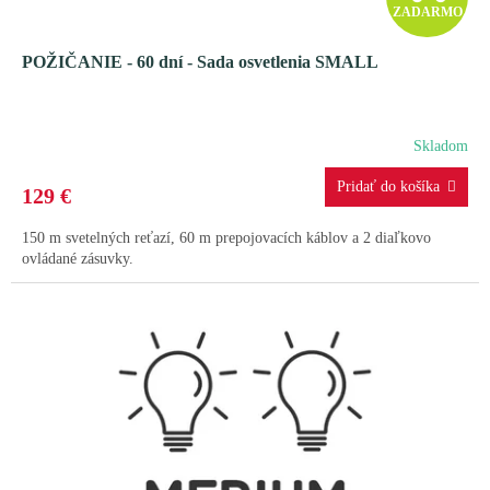
ZADARMO
A
POŽIČANIE - 60 dní - Sada osvetlenia SMALL
D
A
Skladom
R
129 €
M
150 m svetelných reťazí, 60 m prepojovacích káblov a 2 diaľkovo
O
ovládané zásuvky.