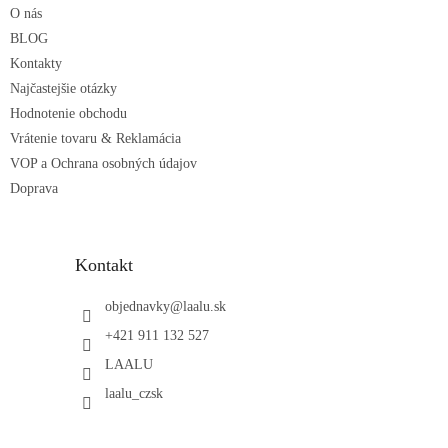
i
O nás
i
e
p
e
BLOG
r
Kontakty
v
Najčastejšie otázky
k
Hodnotenie obchodu
y
v
Vrátenie tovaru & Reklamácia
ý
VOP a Ochrana osobných údajov
p
Doprava
i
s
u
Kontakt
objednavky
@
laalu.sk
+421 911 132 527
LAALU
laalu_czsk