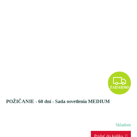
Z
ZADARMO
A
POŽIČANIE - 60 dní - Sada osvetlenia MEDIUM
D
A
Skladom
R