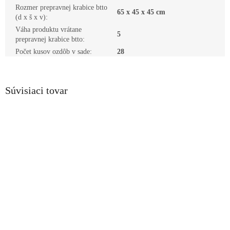
Rozmer prepravnej krabice btto
65 x 45 x 45 cm
(d x š x v)
:
Váha produktu vrátane
5
prepravnej krabice btto
:
Počet kusov ozdôb v sade
:
28
Súvisiaci tovar