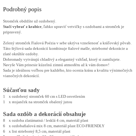
Podrobný popis
Stromček obdržíte už ozdobený.
Stačí vybrať z krabice
, ľahko upraviť vetvičky s ozdobami a stromček je
pripravený.
Zelený stromček Fialová Poézia v sebe ukrýva vznešenosť a kráľovský pôvab.
Táto štýlová sada dekorácií kombinuje fialové mašle, strieborné dekorácie a
zlaté okrúhle ozdoby.
Dohromady vytvárajú chladivý a elegantný vzhľad, ktorý si zamilujete.
Navyše Vám prinesie kúzelnú zimnú atmosféru až k vám domov!
Sada je ideálnou voľbou pre každého, kto ocenia krásu a kvalitu výnimočných
vianočných dekorácií.
Súčasťou sady
1 x ozdobený stromček 60 cm s LED osvetlením
1 x stojanček na stromček obalený jutou
Sada ozdôb a dekorácií obsahuje
8 x ozdoba zlatámatná / lesklá 4 cm, materiál plast
6 x ozdobafialová mix 8 cm, materiál plast ECO-FRIENDLY
6 x list strieborný 8,5 cm, materiál plast