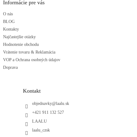
ä
Informácie pre vás
t
O nás
i
e
BLOG
Kontakty
Najčastejšie otázky
Hodnotenie obchodu
Vrátenie tovaru & Reklamácia
VOP a Ochrana osobných údajov
Doprava
Kontakt
objednavky
@
laalu.sk
+421 911 132 527
LAALU
laalu_czsk