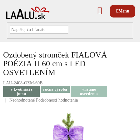
Prejsť
na
NÁKUPNÝ
obsah
KOŠÍK
Ozdobený stromček FIALOVÁ
POÉZIA II 60 cm s LED
OSVETLENÍM
LAU-2408-OZM-60B
v kvetináči s
ručná výroba
vrátane
jutou
osvetlenia
Priemerné
Neohodnotené
Podrobnosti hodnotenia
hodnotenie
produktu
je
0,0
z
5