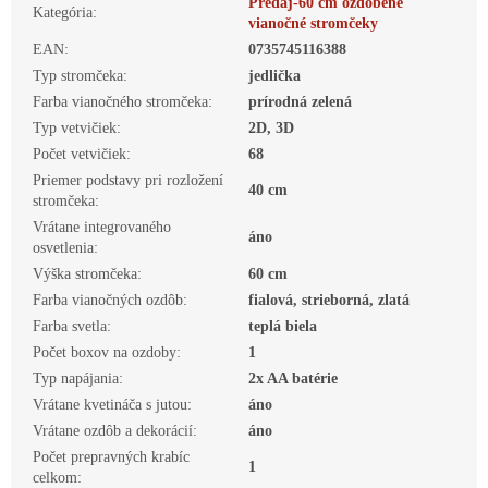
Predaj-60 cm ozdobené
Kategória
:
vianočné stromčeky
EAN
:
0735745116388
Typ stromčeka
:
jedlička
Farba vianočného stromčeka
:
prírodná zelená
Typ vetvičiek
:
2D, 3D
Počet vetvičiek
:
68
Priemer podstavy pri rozložení
40 cm
stromčeka
:
Vrátane integrovaného
áno
osvetlenia
:
Výška stromčeka
:
60 cm
Farba vianočných ozdôb
:
fialová, strieborná, zlatá
Farba svetla
:
teplá biela
Počet boxov na ozdoby
:
1
Typ napájania
:
2x AA batérie
Vrátane kvetináča s jutou
:
áno
Vrátane ozdôb a dekorácií
:
áno
Počet prepravných krabíc
1
celkom
: