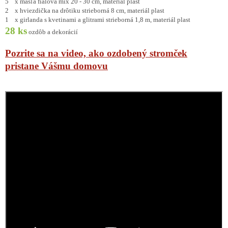
5 x mašľa fialová mix 20 - 30 cm, materiál plast
2 x hviezdička na drôtiku strieborná 8 cm, materiál plast
1 x girlanda s kvetinami a glitrami strieborná 1,8 m, materiál plast
28 ks
ozdôb a dekorácií
Pozrite sa na video, ako ozdobený stromček
pristane Vášmu domovu