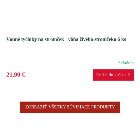
Vonné tyčinky na stromček - vôňa živého stromčeka 6 ks
Skladom
21,90 €
ZOBRAZIŤ VŠETKY SÚVISIACE PRODUKTY
Z
á
p