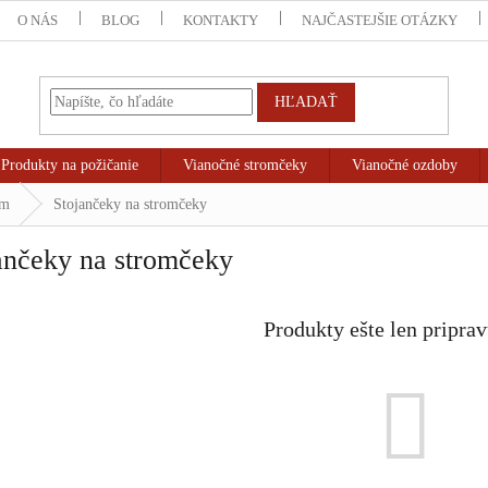
O NÁS
BLOG
KONTAKTY
NAJČASTEJŠIE OTÁZKY
HĽADAŤ
Produkty na požičanie
Vianočné stromčeky
Vianočné ozdoby
om
Stojančeky na stromčeky
ančeky na stromčeky
Produkty ešte len pripra