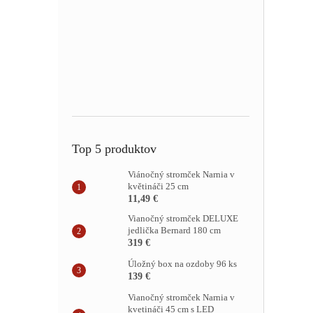
Top 5 produktov
Viánočný stromček Narnia v
květináči 25 cm
11,49 €
Vianočný stromček DELUXE
jedlička Bernard 180 cm
319 €
Úložný box na ozdoby 96 ks
139 €
Vianočný stromček Narnia v
kvetináči 45 cm s LED