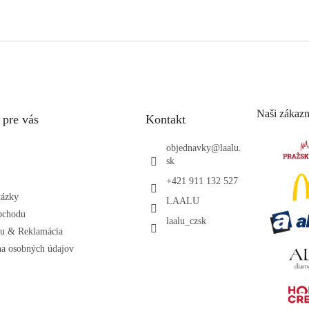
Naši zákazn
 pre vás
Kontakt
objednavky
@
laalu.
sk
+421 911 132 527
tázky
LAALU
bchodu
laalu_czsk
ru & Reklamácia
a osobných údajov