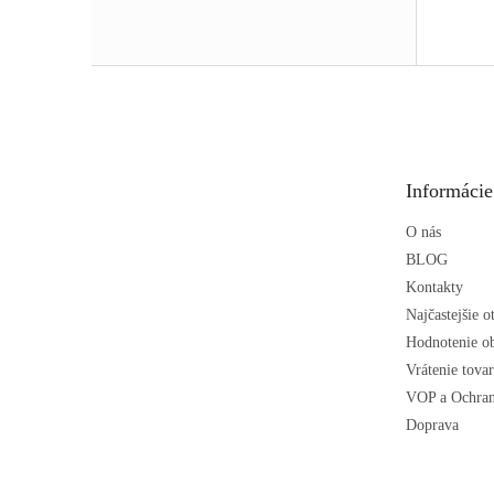
Z
á
p
ä
t
Informácie
i
e
O nás
BLOG
Kontakty
Najčastejšie o
Hodnotenie o
Vrátenie tova
VOP a Ochran
Doprava