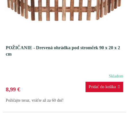
o
d
v
u
k
t
o
v
POŽIČANIE - Drevená ohrádka pod stromček 90 x 20 x 2
cm
Skladom
8,99 €
Požičajte teraz, vráťte až za 60 dní!