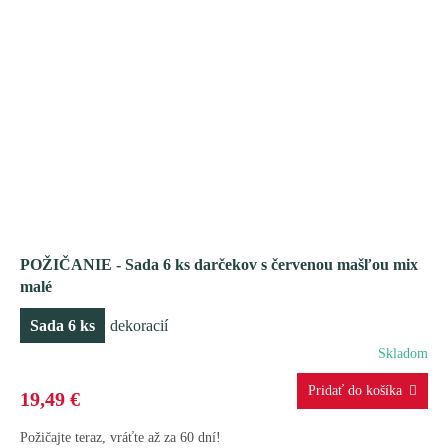
POŽIČANIE - Sada 6 ks darčekov s červenou mašľou mix
malé
Sada 6 ks
dekoracií
Skladom
19,49 €
Požičajte teraz, vráťte až za 60 dní!