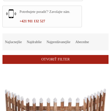
Potrebujete poradiť? Zavolajte nám.
+421 911 132 527
R
a
Najlacnejšie
Najdrahšie
Najpredávanejšie
Abecedne
d
e
n
OTVORIŤ FILTER
i
e
V
p
ý
r
p
o
i
d
s
u
p
k
r
t
o