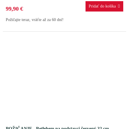
99,90 €
Požičajte teraz, vráťte až za 60 dní!
POŽIČANIE - Betlehem na podstavci červený 32 cm