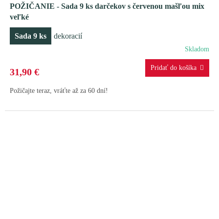
POŽIČANIE - Sada 9 ks darčekov s červenou mašľou mix
veľké
Sada 9 ks
dekoracií
Skladom
31,90 €
Požičajte teraz, vráťte až za 60 dní!