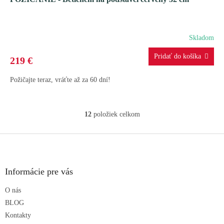
Skladom
219 €
Požičajte teraz, vráťte až za 60 dní!
12
položiek celkom
O
v
l
Z
á
á
d
p
a
ä
Informácie pre vás
c
t
i
O nás
i
e
p
e
BLOG
r
Kontakty
v