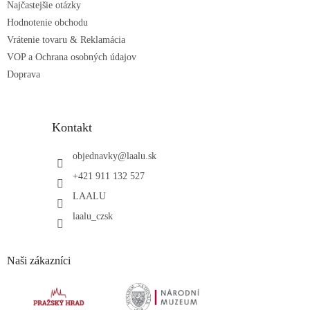
Najčastejšie otázky
k
Hodnotenie obchodu
y
v
Vrátenie tovaru & Reklamácia
ý
VOP a Ochrana osobných údajov
p
Doprava
i
s
u
Kontakt
objednavky
@
laalu.sk
+421 911 132 527
LAALU
laalu_czsk
Naši zákazníci