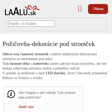
Prejsť
na
NÁKUPNÝ
obsah
KOŠÍK
Požičovňa-dekorácie pod stromček
Oživte svoj vianočný stromček
s našimi nádhernými dekoráciami
určenými na umiestnenie pod neho!
Naše
luxusné deky
a
koberčeky
nielen zakryjú stojan stromčeka, ale tiež
dodajú celkovému priestoru útulný a pohodlný vzhľad.
V ponuke aj strieborné a zlaté
LED darčeky
, ktoré Vám budú pripomínať
blížiace sa Vianoce a sviatky.
Ako funguje a aké výhody Vám prinesie
naša požičovňa?
Zistiť viac