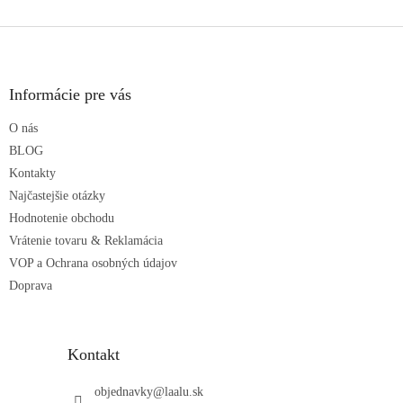
v
l
Z
á
á
d
p
a
ä
Informácie pre vás
c
t
i
O nás
i
e
p
e
BLOG
r
Kontakty
v
Najčastejšie otázky
k
Hodnotenie obchodu
y
v
Vrátenie tovaru & Reklamácia
ý
VOP a Ochrana osobných údajov
p
Doprava
i
s
u
Kontakt
objednavky
@
laalu.sk