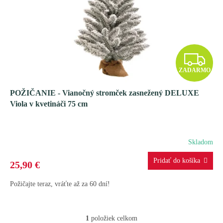
t
o
o
d
v
u
k
t
Z
o
ZADARMO
v
A
POŽIČANIE - Vianočný stromček zasnežený DELUXE
D
Viola v kvetináči 75 cm
A
R
Skladom
M
25,90 €
O
Požičajte teraz, vráťte až za 60 dní!
1
položiek celkom
O