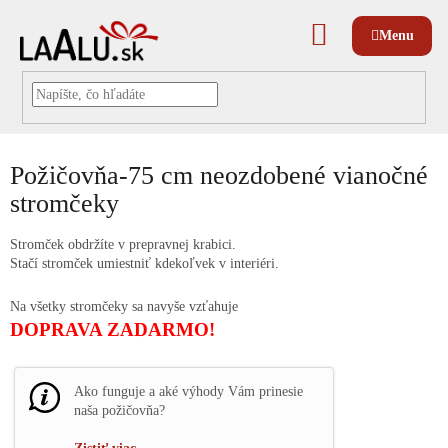
Prejsť
na
NÁKUPNÝ
obsah
KOŠÍK
Požičovňa-75 cm neozdobené vianočné
stromčeky
Stromček obdržíte v prepravnej krabici.
Stačí stromček umiestniť kdekoľvek v interiéri.
Na všetky stromčeky sa navyše vzťahuje
DOPRAVA ZADARMO!
Ako funguje a aké výhody Vám prinesie
naša požičovňa?