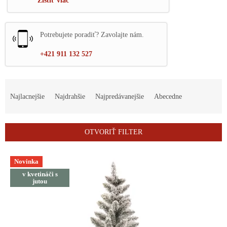
Zistiť viac
Potrebujete poradiť? Zavolajte nám.
+421 911 132 527
R
a
Najlacnejšie
Najdrahšie
Najpredávanejšie
Abecedne
d
e
n
OTVORIŤ FILTER
i
e
V
p
Novinka
ý
r
v kvetináči s
p
jutou
o
i
d
s
u
p
k
r