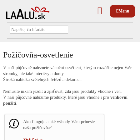
Prejsť
na
NÁKUPNÝ
obsah
KOŠÍK
Požičovňa-osvetlenie
V naší půjčovně naleznete vánoční osvětlení, kterým rozzáříte nejen Vaše
stromky, ale také interiéry a domy.
Široká nabídka světelných řetězů a dekorací.
Nemusíte nikam jezdit a zjišťovat, zda jsou produkty vhodné i ven.
V naší půjčovně nabízíme produkty, které jsou vhodné i pro
venkovní
použití
.
Ako funguje a aké výhody Vám prinesie
naša požičovňa?
Zistiť viac