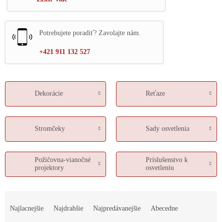
Potrebujete poradiť? Zavolajte nám.
+421 911 132 527
Dekorácie
Reťaze
Stromčeky
Sady osvetlenia
Požičovna-vianočné
Príslušenstvo k
projektory
osvetleniu
R
a
Najlacnejšie
Najdrahšie
Najpredávanejšie
Abecedne
d