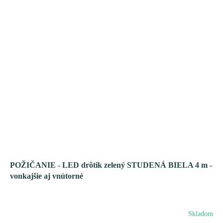
POŽIČANIE - LED drôtik zelený STUDENÁ BIELA ​​4 m -
vonkajšie aj vnútorné
Skladom