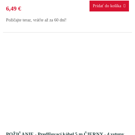
6,49 €
Požičajte teraz, vráťte až za 60 dní!
POŽIČANIE - Predlžovací kábel 5 m ČIERNY - 4 vstupy