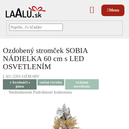
Prejsť
na
NÁKUPNÝ
obsah
KOŠÍK
Ozdobený stromček SOBIA
NÁDIELKA 60 cm s LED
OSVETLENÍM
LAU-2201-OZM-60V
v kvetináči s
ručná výroba
vrátane
jutou
osvetlenia
Priemerné
Neohodnotené
Podrobnosti hodnotenia
hodnotenie
produktu
je
0,0
z
5