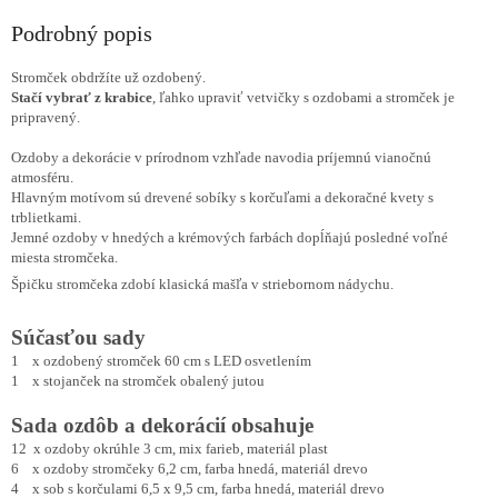
Podrobný popis
Stromček obdržíte už ozdobený.
Stačí vybrať z krabice
, ľahko upraviť vetvičky s ozdobami a stromček je
pripravený.
Ozdoby a dekorácie v prírodnom vzhľade navodia príjemnú vianočnú
atmosféru.
Hlavným motívom sú drevené sobíky s korčuľami a dekoračné kvety s
trblietkami.
Jemné ozdoby v hnedých a krémových farbách dopĺňajú posledné voľné
miesta stromčeka.
Špičku stromčeka zdobí klasická mašľa v striebornom nádychu.
Súčasťou sady
1 x ozdobený stromček 60 cm s LED osvetlením
1 x stojanček na stromček obalený jutou
Sada ozdôb a dekorácií obsahuje
12 x ozdoby okrúhle 3 cm, mix farieb, materiál plast
6 x ozdoby stromčeky 6,2 cm, farba hnedá, materiál drevo
4 x sob s korčulami 6,5 x 9,5 cm, farba hnedá, materiál drevo