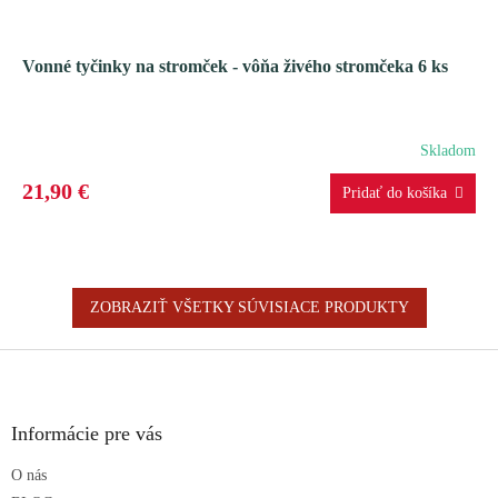
Vonné tyčinky na stromček - vôňa živého stromčeka 6 ks
Skladom
21,90 €
ZOBRAZIŤ VŠETKY SÚVISIACE PRODUKTY
Z
á
p
ä
Informácie pre vás
t
O nás
i