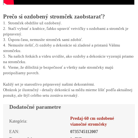
Prečo si ozdobený stromček zaobstarať?
1. Stromček obdržíte už ozdobený.
2. Stačí vybrať z krabice, ľahko upraviť vetvičky s ozdobami a stromček je
pripravený.
3. Úspora času, nemusíte stromček sami zdobiť.
4. Nemusíte riešiť, či ozdoby a dekorácie sú zladené a pristanú Vášmu
stromčeku.
5. Na našich fotkách a videu uvidíte, ako ozdoby a dekorácie vyzerajú priamo
na stromčeku.
6. Vieme, že dôležitá je bezpečnosť a všetky naše stromčeky majú
protipožiarny povrch.
Každý set je starostlivo pripravený našimi dekoratérmi.
Obrázok je ilustračný - detaily dekorácií sa môžu mierne líšiť podľa aktuálnej
ponuky, ale štýl celého setu zostáva rovnaký.
Dodatočné parametre
Predaj-60 cm ozdobené
Kategória
:
vianočné stromčeky
EAN
:
0735745112007