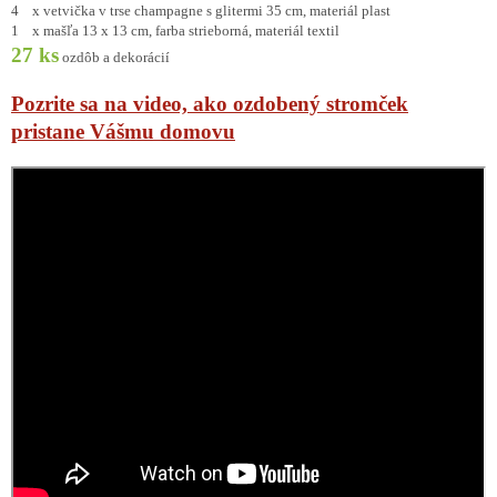
4 x vetvička v trse champagne s glitermi 35 cm, materiál plast
1 x mašľa 13 x 13 cm, farba strieborná, materiál textil
27 ks
ozdôb a dekorácií
Pozrite sa na video, ako ozdobený stromček
pristane Vášmu domovu