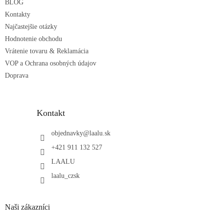
e
BLOG
Kontakty
Najčastejšie otázky
Hodnotenie obchodu
Vrátenie tovaru & Reklamácia
VOP a Ochrana osobných údajov
Doprava
Kontakt
objednavky
@
laalu.sk
+421 911 132 527
LAALU
laalu_czsk
Naši zákazníci