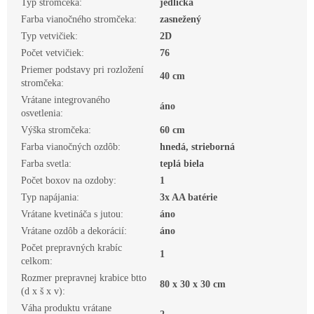
Typ stromčeka
:
jedlička
Farba vianočného stromčeka
:
zasnežený
Typ vetvičiek
:
2D
Počet vetvičiek
:
76
Priemer podstavy pri rozložení
40 cm
stromčeka
:
Vrátane integrovaného
áno
osvetlenia
:
Výška stromčeka
:
60 cm
Farba vianočných ozdôb
:
hnedá, strieborná
Farba svetla
:
teplá biela
Počet boxov na ozdoby
:
1
Typ napájania
:
3x AA batérie
Vrátane kvetináča s jutou
:
áno
Vrátane ozdôb a dekorácií
:
áno
Počet prepravných krabíc
1
celkom
:
Rozmer prepravnej krabice btto
80 x 30 x 30 cm
(d x š x v)
:
Váha produktu vrátane