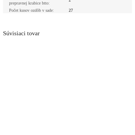
2
prepravnej krabice btto
:
Počet kusov ozdôb v sade
:
27
Súvisiaci tovar