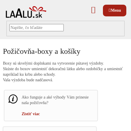
Prejsť
na
NÁKUPNÝ
obsah
KOŠÍK
Požičovňa-boxy a košíky
Boxy sú skvelými doplnkami na vytvorenie pútavej výzdoby.
Skúste do boxov umiestniť dekoračnú látku alebo ozdobičky a umiestniť
napríklad ku krbu alebo schody.
Vaša výzdoba bude nadčasová.
Ako funguje a aké výhody Vám prinesie
naša požičovňa?
Zistiť viac