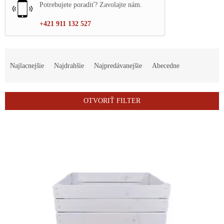
Potrebujete poradiť? Zavolajte nám.
+421 911 132 527
R
a
Najlacnejšie
Najdrahšie
Najpredávanejšie
Abecedne
d
e
n
OTVORIŤ FILTER
i
e
V
p
ý
r
p
o
i
d
s
u
p
k
r
t
o
o
d
v
u