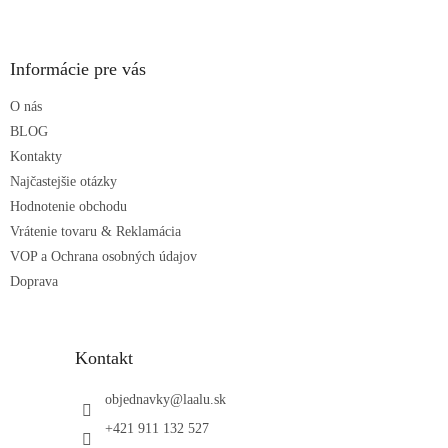
l
Z
á
á
d
p
a
ä
Informácie pre vás
c
t
i
O nás
i
e
p
e
BLOG
r
Kontakty
v
Najčastejšie otázky
k
Hodnotenie obchodu
y
v
Vrátenie tovaru & Reklamácia
ý
VOP a Ochrana osobných údajov
p
Doprava
i
s
u
Kontakt
objednavky
@
laalu.sk
+421 911 132 527