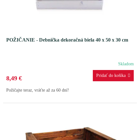
k
t
o
v
POŽIČANIE - Debnička dekoračná biela 40 x 50 x 30 cm
Skladom
8,49 €
Požičajte teraz, vráťte až za 60 dní!