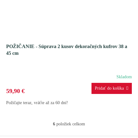
POŽIČANIE - Súprava 2 kusov dekoračných kufrov 38 a
45 cm
Skladom
59,90 €
Požičajte teraz, vráťte až za 60 dní!
6
položiek celkom
O
v