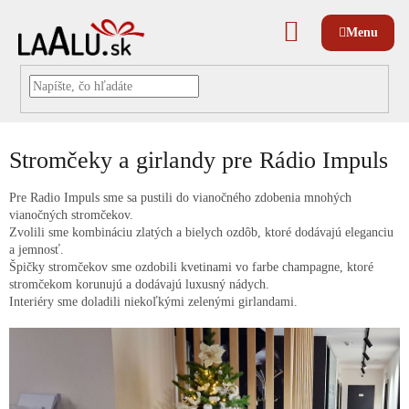
Prejsť
na
NÁKUPNÝ
obsah
KOŠÍK
Stromčeky a girlandy pre Rádio Impuls
Pre Radio Impuls sme sa pustili do vianočného zdobenia mnohých
vianočných stromčekov.
Zvolili sme kombináciu zlatých a bielych ozdôb, ktoré dodávajú eleganciu
a jemnosť.
Špičky stromčekov sme ozdobili kvetinami vo farbe champagne, ktoré
stromčekom korunujú a dodávajú luxusný nádych.
Interiéry sme doladili niekoľkými zelenými girlandami.