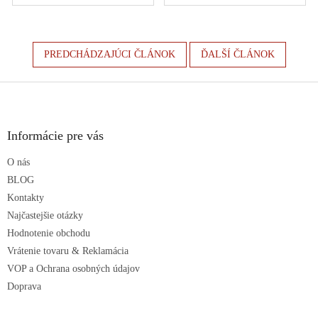
PREDCHÁDZAJÚCI ČLÁNOK
ĎALŠÍ ČLÁNOK
Z
á
p
ä
Informácie pre vás
t
O nás
i
e
BLOG
Kontakty
Najčastejšie otázky
Hodnotenie obchodu
Vrátenie tovaru & Reklamácia
VOP a Ochrana osobných údajov
Doprava