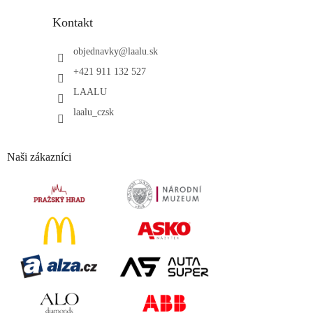
Kontakt
objednavky
@
laalu.sk
+421 911 132 527
LAALU
laalu_czsk
Naši zákazníci