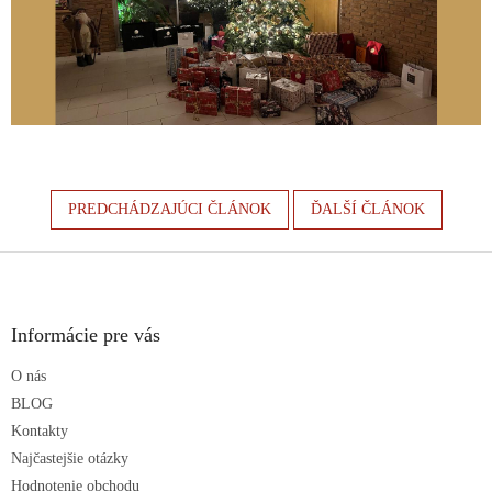
PREDCHÁDZAJÚCI ČLÁNOK
ĎALŠÍ ČLÁNOK
Z
á
p
ä
Informácie pre vás
t
O nás
i
e
BLOG
Kontakty
Najčastejšie otázky
Hodnotenie obchodu