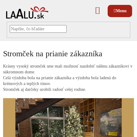
Prejsť
na
NÁKUPNÝ
obsah
KOŠÍK
Stromček na prianie zákazníka
Krásny vysoký stromček sme mali možnosť nazdobiť nášmu zákazníkovi v
súkromnom dome.
Celá výzdoba bola na prianie zákazníka a výzdoba bola ladená do
krémových a teplých tónov.
Stromček aj darčeky urobili radosť celej rodine.