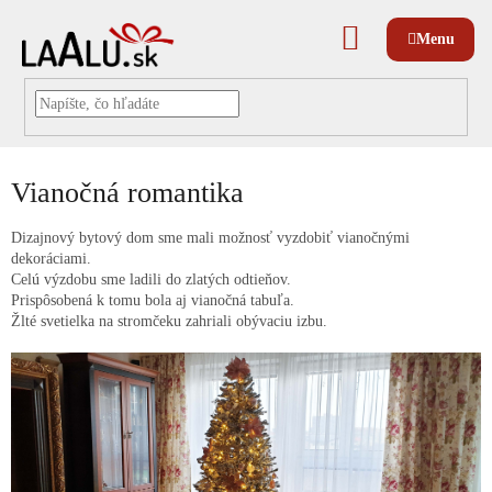
Prejsť
na
NÁKUPNÝ
obsah
KOŠÍK
Vianočná romantika
Dizajnový bytový dom sme mali možnosť vyzdobiť vianočnými
dekoráciami.
Celú výzdobu sme ladili do zlatých odtieňov.
Prispôsobená k tomu bola aj vianočná tabuľa.
Žlté svetielka na stromčeku zahriali obývaciu izbu.