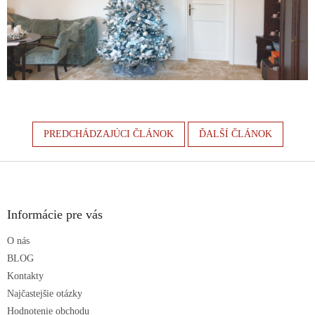
PREDCHÁDZAJÚCI ČLÁNOK
ĎALŠÍ ČLÁNOK
Z
á
p
ä
Informácie pre vás
t
O nás
i
e
BLOG
Kontakty
Najčastejšie otázky
Hodnotenie obchodu