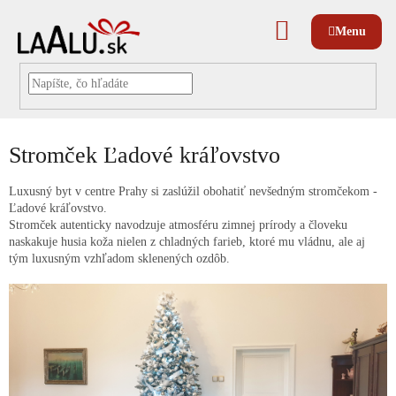
Prejsť
na
NÁKUPNÝ
obsah
KOŠÍK
Stromček Ľadové kráľovstvo
Luxusný byt v centre Prahy si zaslúžil obohatiť nevšedným stromčekom -
Ľadové kráľovstvo.
Stromček autenticky navodzuje atmosféru zimnej prírody a človeku
naskakuje husia koža nielen z chladných farieb, ktoré mu vládnu, ale aj
tým luxusným vzhľadom sklenených ozdôb.