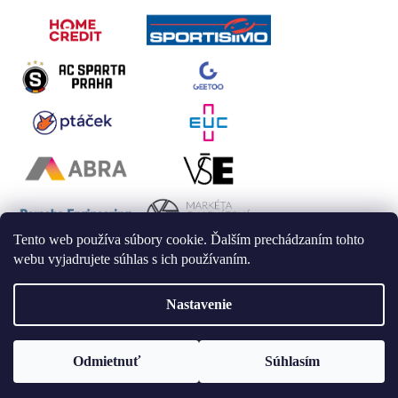
Tento web používa súbory cookie. Ďalším prechádzaním tohto
webu vyjadrujete súhlas s ich používaním.
Nastavenie
Vytvoril Shoptet
Odmietnuť
Súhlasím
Copyright 2026
LAALU
. Všetky práva vyhradené.