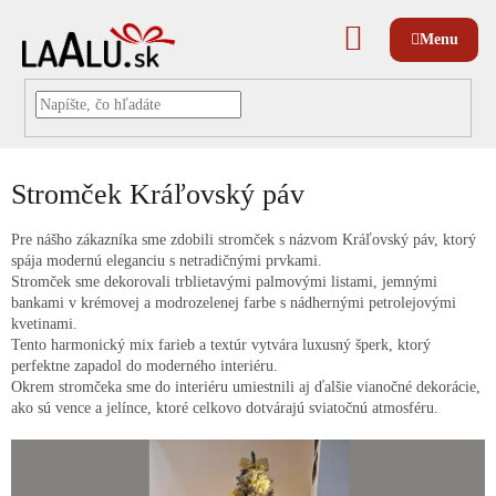
Prejsť
na
NÁKUPNÝ
obsah
KOŠÍK
Stromček Kráľovský páv
Pre nášho zákazníka sme zdobili stromček s názvom Kráľovský páv, ktorý
spája modernú eleganciu s netradičnými prvkami.
Stromček sme dekorovali trblietavými palmovými listami, jemnými
bankami v krémovej a modrozelenej farbe s nádhernými petrolejovými
kvetinami.
Tento harmonický mix farieb a textúr vytvára luxusný šperk, ktorý
perfektne zapadol do moderného interiéru.
Okrem stromčeka sme do interiéru umiestnili aj ďalšie vianočné dekorácie,
ako sú vence a jelínce, ktoré celkovo dotvárajú sviatočnú atmosféru.