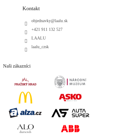
Kontakt
objednavky
@
laalu.sk
+421 911 132 527
LAALU
laalu_czsk
Naši zákazníci