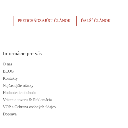
PREDCHÁDZAJÚCI ČLÁNOK
ĎALŠÍ ČLÁNOK
Z
á
p
ä
Informácie pre vás
t
O nás
i
e
BLOG
Kontakty
Najčastejšie otázky
Hodnotenie obchodu
Vrátenie tovaru & Reklamácia
VOP a Ochrana osobných údajov
Doprava