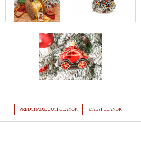
PREDCHÁDZAJÚCI ČLÁNOK
ĎALŠÍ ČLÁNOK
Z
á
p