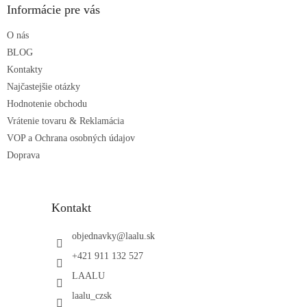
ä
Informácie pre vás
t
O nás
i
e
BLOG
Kontakty
Najčastejšie otázky
Hodnotenie obchodu
Vrátenie tovaru & Reklamácia
VOP a Ochrana osobných údajov
Doprava
Kontakt
objednavky
@
laalu.sk
+421 911 132 527
LAALU
laalu_czsk