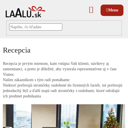
Prejsť
na
NÁKUPNÝ
obsah
KOŠÍK
Recepcia
Recepcia je prvým miestom, kam vstúpia Vaši klienti, návštevy aj
zamestnanci, a preto je dôležité, aby vyzerala reprezentatívne aj v čase
Vianoc.
Našim zákazníkom s tým radi pomáhame.
Niektorí preferujú stromčeky ozdobené do firemných farieb, iní preferujú
jednoduchý štýl a ďalší majú radi stromčeky s ozdobami, ktoré odrážajú
ich predmet podnikania.