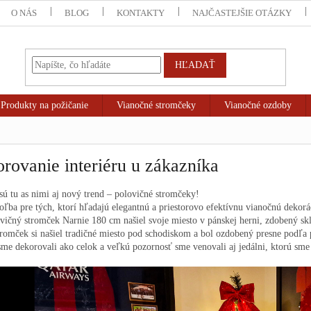
O NÁS
BLOG
KONTAKTY
NAJČASTEJŠIE OTÁZKY
HĽADAŤ
Produkty na požičanie
Vianočné stromčeky
Vianočné ozdoby
rovanie interiéru u zákazníka
sú tu as nimi aj nový trend – polovičné stromčeky!
oľba pre tých, ktorí hľadajú elegantnú a priestorovo efektívnu vianočnú dekorá
vičný stromček Narnie 180 cm našiel svoje miesto v pánskej herni, zdobený s
romček si našiel tradičné miesto pod schodiskom a bol ozdobený presne podľa 
 sme dekorovali ako celok a veľkú pozornosť sme venovali aj jedálni, ktorú sme 