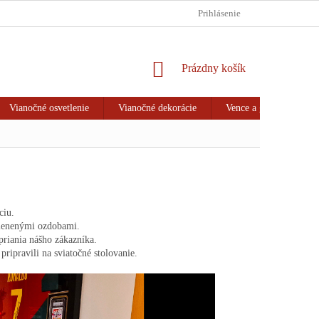
HODNOTENIE OBCHODU
VRÁTENIE TOVARU & REKLAMÁCIA
Prihlásenie
NÁKUPNÝ
Prázdny košík
KOŠÍK
Vianočné osvetlenie
Vianočné dekorácie
Vence a girlandy
ciu.
klenenými ozdobami.
priania nášho zákazníka.
pripravili na sviatočné stolovanie.