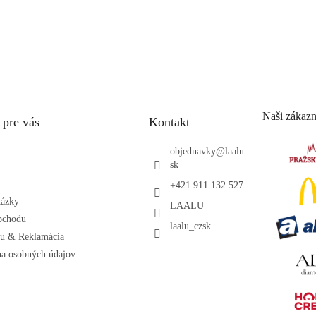
Naši zákazn
 pre vás
Kontakt
objednavky
@
laalu.
sk
+421 911 132 527
tázky
LAALU
bchodu
laalu_czsk
ru & Reklamácia
a osobných údajov