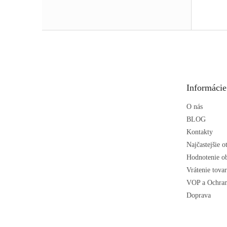
Z
á
p
ä
t
Informácie
i
e
O nás
BLOG
Kontakty
Najčastejšie o
Hodnotenie o
Vrátenie tova
VOP a Ochran
Doprava