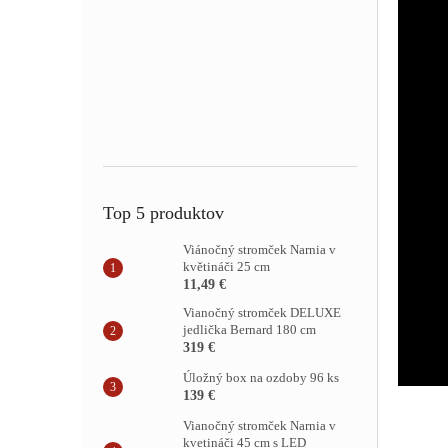
Top 5 produktov
Viánočný stromček Narnia v
květináči 25 cm
11,49 €
Vianočný stromček DELUXE
jedlička Bernard 180 cm
319 €
Úložný box na ozdoby 96 ks
139 €
Vianočný stromček Narnia v
kvetináči 45 cm s LED