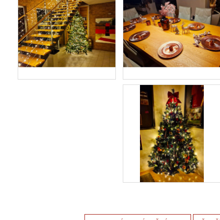
ZĽAVA 10 %
Prihláste sa k odberu a
získajte
10 % zľavu
na
Váš prvý nákup.
Odoberať novinky