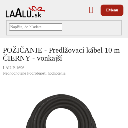
Prejsť
na
NÁKUPNÝ
obsah
KOŠÍK
POŽIČANIE - Predlžovací kábel 10 m
ČIERNY - vonkajší
LAU-P-1696
Priemerné
Neohodnotené
Podrobnosti hodnotenia
hodnotenie
produktu
je
0,0
z
5
hviezdičiek.