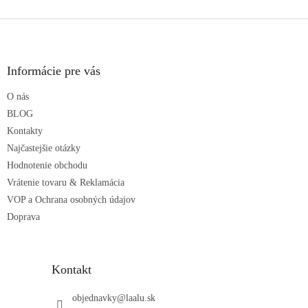
Z
á
p
ä
Informácie pre vás
t
O nás
i
e
BLOG
Kontakty
Najčastejšie otázky
Hodnotenie obchodu
Vrátenie tovaru & Reklamácia
VOP a Ochrana osobných údajov
Doprava
Kontakt
objednavky
@
laalu.sk