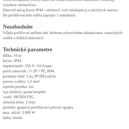
vysokou odolnosťou.
Zároveň má aj krytie IP44 - odolnosť voči striekajúcej z okolitých smerov.
Do predlžovacieho kábla zapojíte 1 zariadenie.
Nezabudnite
Vďaka požičovni môžete dať zbohom celoročnému skladovaniu vianočných
ozdôb a ďalších dekorácií.
Technické parametre
dĺžka: 10 m
krytie: IP44
napätie/prúd: 250 V~/16 A max.
počet zásuviek: 1× 2P + PE, IP44,
predajný obal: 1 ks, PP (PE) sáčok
prierez vodiča: 1,5 mm²
tepelná poistka: nie
typ izolácie: guma/neoprén
vodič: H07RN-F3G
záručná doba: 2 roky
produkt: gumový predlžovací prívod–spojka
max. záťaž: 3 680 W
farba: čierna