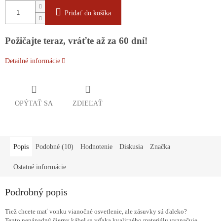
Pridať do košíka
Požičajte teraz, vráťte až za 60 dní!
Detailné informácie
OPÝTAŤ SA
ZDIEĽAŤ
Popis
Podobné (10)
Hodnotenie
Diskusia
Značka
Ostatné informácie
Podrobný popis
Tiež chcete mať vonku vianočné osvetlenie, ale zásuvky sú ďaleko?
Tento nenápadný čierny kábel sa vďaka kvalitného materiálu vyznačuje