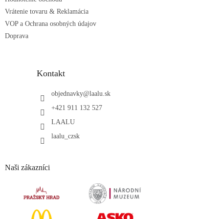
Vrátenie tovaru & Reklamácia
VOP a Ochrana osobných údajov
Doprava
Kontakt
objednavky
@
laalu.sk
+421 911 132 527
LAALU
laalu_czsk
Naši zákazníci