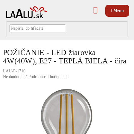
Prejsť
na
NÁKUPNÝ
obsah
KOŠÍK
POŽIČANIE - LED žiarovka
4W(40W), E27 - TEPLÁ BIELA - číra
LAU-P-1710
Priemerné
Neohodnotené
Podrobnosti hodnotenia
hodnotenie
produktu
je
0,0
z
5
hviezdičiek.