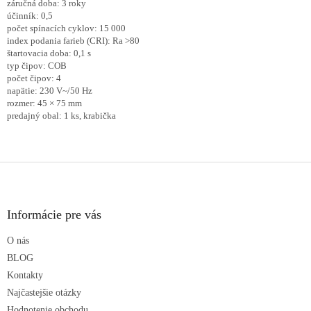
záručná doba: 3 roky
účinník: 0,5
počet spínacích cyklov: 15 000
index podania farieb (CRI): Ra >80
štartovacia doba: 0,1 s
typ čipov: COB
počet čipov: 4
napätie: 230 V~/50 Hz
rozmer: 45 × 75 mm
predajný obal: 1 ks, krabička
Z
á
p
ä
Informácie pre vás
t
O nás
i
e
BLOG
Kontakty
Najčastejšie otázky
Hodnotenie obchodu