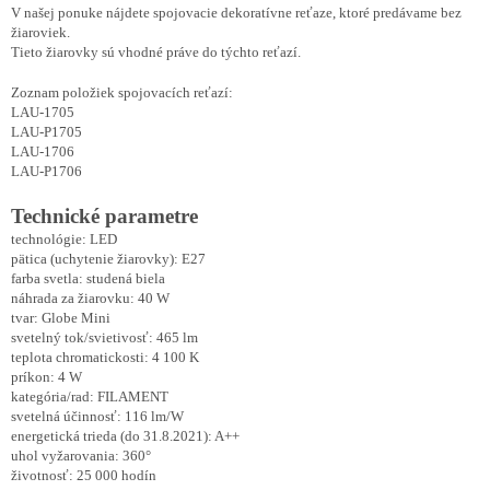
V našej ponuke nájdete spojovacie dekoratívne reťaze, ktoré predávame bez
žiaroviek.
Tieto žiarovky sú vhodné práve do týchto reťazí.
Zoznam položiek spojovacích reťazí:
LAU-1705
LAU-P1705
LAU-1706
LAU-P1706
Technické parametre
technológie: LED
pätica (uchytenie žiarovky): E27
farba svetla: studená biela
náhrada za žiarovku: 40 W
tvar: Globe Mini
svetelný tok/svietivosť: 465 lm
teplota chromatickosti: 4 100 K
príkon: 4 W
kategória/rad: FILAMENT
svetelná účinnosť: 116 lm/W
energetická trieda (do 31.8.2021): A++
uhol vyžarovania: 360°
životnosť: 25 000 hodín