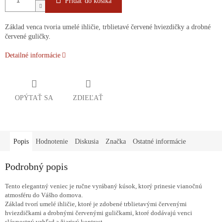
Pridať do košíka
Základ venca tvoria umelé ihličie, trblietavé červené hviezdičky a drobné
červené guličky.
Detailné informácie
OPÝTAŤ SA
ZDIEĽAŤ
Popis
Hodnotenie
Diskusia
Značka
Ostatné informácie
Podrobný popis
Tento elegantný veniec je ručne vyrábaný kúsok, ktorý prinesie vianočnú
atmosféru do Vášho domova.
Základ tvorí umelé ihličie, ktoré je zdobené trblietavými červenými
hviezdičkami a drobnými červenými guličkami, ktoré dodávajú venci
slávnostný vzhľad a žiarivý kontrast.