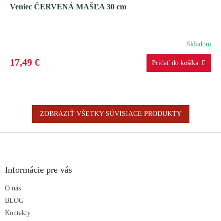
Veniec ČERVENÁ MAŠĽA 30 cm
Skladom
17,49 €
ZOBRAZIŤ VŠETKY SÚVISIACE PRODUKTY
Z
á
p
ä
Informácie pre vás
t
O nás
i
e
BLOG
Kontakty