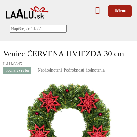
Prejsť
na
NÁKUPNÝ
obsah
KOŠÍK
Veniec ČERVENÁ HVIEZDA 30 cm
LAU-6345
Priemerné
ručná výroba
Neohodnotené
Podrobnosti hodnotenia
hodnotenie
produktu
je
0,0
z
5
hviezdičiek.