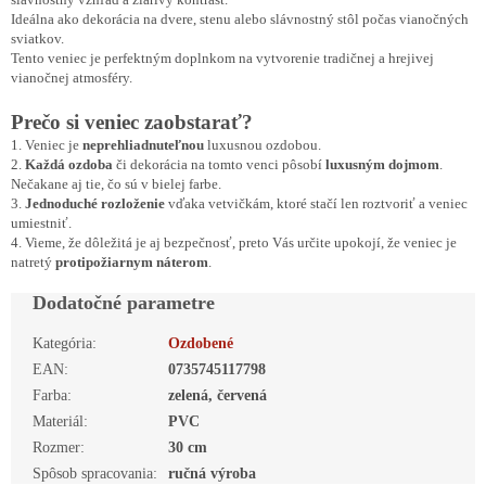
Ideálna ako dekorácia na dvere, stenu alebo slávnostný stôl počas vianočných
sviatkov.
Tento veniec je perfektným doplnkom na vytvorenie tradičnej a hrejivej
vianočnej atmosféry.
Prečo si veniec zaobstarať?
1. Veniec je
neprehliadnuteľnou
luxusnou ozdobou.
2.
Každá ozdoba
či dekorácia na tomto venci pôsobí
luxusným dojmom
.
Nečakane aj tie, čo sú v bielej farbe.
3.
Jednoduché rozloženie
vďaka vetvičkám, ktoré stačí len roztvoriť a veniec
umiestniť.
4. Vieme, že dôležitá je aj bezpečnosť, preto Vás určite upokojí, že veniec je
natretý
protipožiarnym náterom
.
Dodatočné parametre
Kategória
:
Ozdobené
EAN
:
0735745117798
Farba
:
zelená, červená
Materiál
:
PVC
Rozmer
:
30 cm
Spôsob spracovania
:
ručná výroba