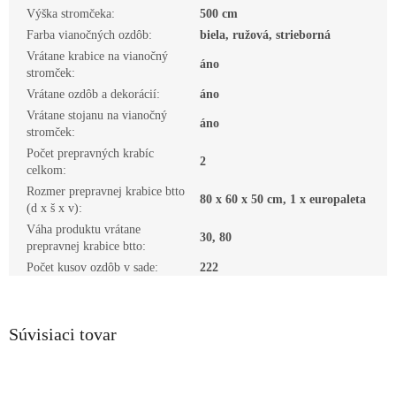
Výška stromčeka
:
500 cm
Farba vianočných ozdôb
:
biela, ružová, strieborná
Vrátane krabice na vianočný
áno
stromček
:
Vrátane ozdôb a dekorácií
:
áno
Vrátane stojanu na vianočný
áno
stromček
:
Počet prepravných krabíc
2
celkom
:
Rozmer prepravnej krabice btto
80 x 60 x 50 cm, 1 x europaleta
(d x š x v)
:
Váha produktu vrátane
30, 80
prepravnej krabice btto
:
Počet kusov ozdôb v sade
:
222
Súvisiaci tovar