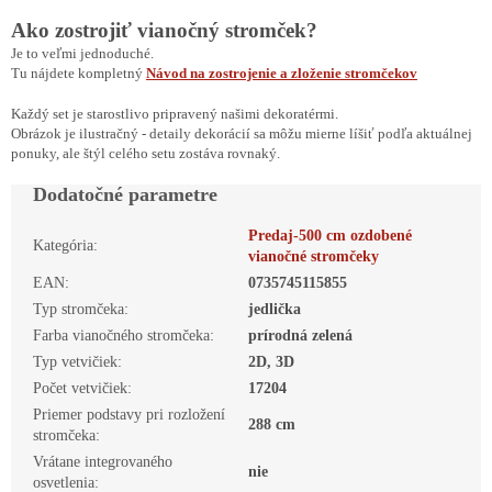
Ako zostrojiť vianočný stromček?
Je to veľmi jednoduché.
Tu nájdete kompletný
Návod na zostrojenie a zloženie stromčekov
Každý set je starostlivo pripravený našimi dekoratérmi.
Obrázok je ilustračný - detaily dekorácií sa môžu mierne líšiť podľa aktuálnej
ponuky, ale štýl celého setu zostáva rovnaký.
Dodatočné parametre
Predaj-500 cm ozdobené
Kategória
:
vianočné stromčeky
EAN
:
0735745115855
Typ stromčeka
:
jedlička
Farba vianočného stromčeka
:
prírodná zelená
Typ vetvičiek
:
2D, 3D
Počet vetvičiek
:
17204
Priemer podstavy pri rozložení
288 cm
stromčeka
:
Vrátane integrovaného
nie
osvetlenia
: