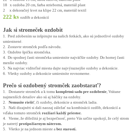
18 x ozdoba 20 cm, farba strieborná, materiál plast
2 x dekoračný kvet na klipe 22 cm, materiál textil
222 ks
ozdôb a dekorácií
Jak si stromeček ozdobit
1. Pred zdobením sa inšpirujte na našich fotkách, ako sú jednotlivé ozdoby
umiestnené.
2. Zostavte stromček podľa návodu.
3. Ozdobte špičku stromčeka.
4. Do spodnej časti stromčeka umiestnite najväčšie ozdoby. Do hornej časti
menšie ozdoby.
5. Na najviac viditeľné miesta dajte najvýraznejšie ozdoby a dekorácie.
6. Všetky ozdoby a dekorácie umiestnite rovnomerne.
Prečo si ozdobený stromček zaobstarať?
1. Dostanete stromček a k tomu
kompletnú sadu pre ozdobenie
, Vrátane
najmenších detailov ako sú aj háčiky na ozdoby.
2.
Nemusíte riešiť
, či ozdoby, dekorácie a stromček ladia.
3. Naši dizajnéri si dali naozaj záležať na kombinácii ozdôb, dekorácií a
vďaka tomuto stromček
rozžiari každý
priestor.
4
. Vieme, že dôležitá je aj bezpečnosť, preto Vás určite upokojí, že celý strom
je natretý
protipožiarnym náterom.
5. Všetko je na jednom mieste a
bez starostí.