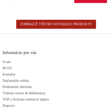
ZOBRAZIŤ VŠETKY SÚVISIACE PRODUKTY
Z
á
p
ä
Informácie pre vás
t
O nás
i
e
BLOG
Kontakty
Najčastejšie otázky
Hodnotenie obchodu
Vrátenie tovaru & Reklamácia
VOP a Ochrana osobných údajov
Doprava