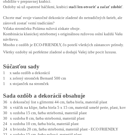
obdržíte v prepravnej krabici.
Ozdoby sú už opatrené háčikmi, krabici
stačí len otvoriť a začať zdobiť
.
Chcete mať svoje vianočné dekorácie zladené do netradičných farieb, ale
zároveň zostať verní tradíciám?
Vďaka stromčeku Polárna ružová získate oboje.
Kombinácia klasickej striebornej s originálnou ružovou oslní každú Vašu
návštevu.
Mnoho z ozdôb je ECO-FRIENDLY, čo poteší všetkých zástancov prírody.
Všetky ozdoby sú perfektne zladené a dodajú Vašej izbe pocit luxusu.
Súčasťou sady
1 x sada ozdôb a dekorácií
1 x zelený stromček Bernard 500 cm
1 x stojanček na stromček
Sada ozdôb a dekorácií obsahuje
36 x dekoračný list s glittermi 44 cm, farba biela, materiál plast
36 x vtáčik na klipe, farba biela 5 x 15 cm, materiál umelé perie, plast, kov
30 x ozdoba 15 cm, farba strieborná, materiál plast
30 x ozdoba 8 cm, farba strieborná, materiál plast
24 x ozdoba 10 cm, farba biela, materiál plast
24 x hviezda 20 cm, farba strieborná, materiál plast - ECO FRIENDLY
22 x ozdoba 15 cm, farba ružová, materiál plast