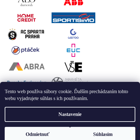
Tento web používa súbory cookie. Ďalším prechádzaním tohto
webu vyjadrujete súhlas s ich používaním.
Nastavenie
Vytvoril Shoptet
Odmietnuť
Súhlasím
Copyright 2026
LAALU
. Všetky práva vyhradené.