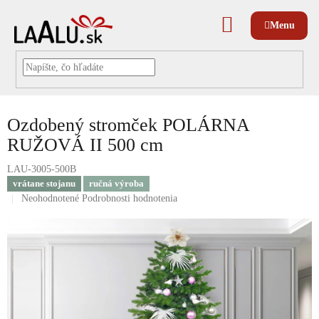
Prejsť
na
NÁKUPNÝ
obsah
KOŠÍK
Ozdobený stromček POLÁRNA
RUŽOVÁ II 500 cm
LAU-3005-500B
vrátane stojanu
ručná výroba
Priemerné
Neohodnotené
Podrobnosti hodnotenia
hodnotenie
produktu
je
0,0
z
5
hviezdičiek.