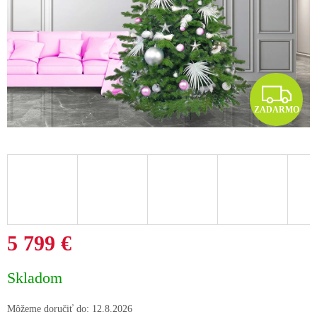
Z
ZADARMO
A
D
A
R
M
5 799 €
O
Jednotková
Skladom
cena:
Môžeme doručiť do:
12.8.2026