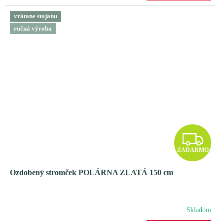
vrátane stojanu
ručná výroba
Z
ZADARMO
A
Ozdobený stromček POLÁRNA ZLATÁ 150 cm
D
A
Skladom