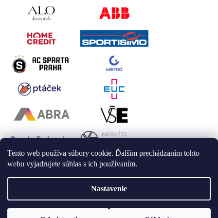
Tento web používa súbory cookie. Ďalším prechádzaním tohto
webu vyjadrujete súhlas s ich používaním.
Nastavenie
Vytvoril Shoptet