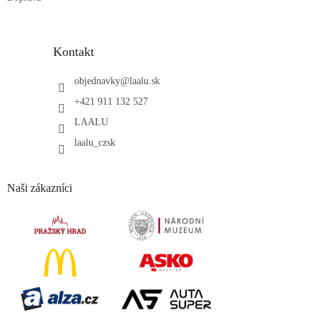
Kontakt
objednavky
@
laalu.sk
+421 911 132 527
LAALU
laalu_czsk
Naši zákazníci