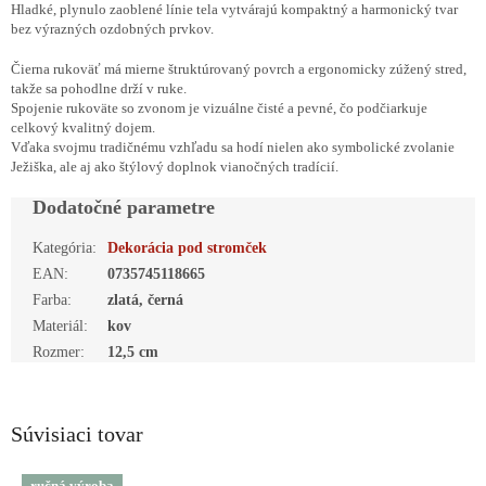
Hladké, plynulo zaoblené línie tela vytvárajú kompaktný a harmonický tvar
bez výrazných ozdobných prvkov.
Čierna rukoväť má mierne štruktúrovaný povrch a ergonomicky zúžený stred,
takže sa pohodlne drží v ruke.
Spojenie rukoväte so zvonom je vizuálne čisté a pevné, čo podčiarkuje
celkový kvalitný dojem.
Vďaka svojmu tradičnému vzhľadu sa hodí nielen ako symbolické zvolanie
Ježiška, ale aj ako štýlový doplnok vianočných tradícií.
Dodatočné parametre
Kategória
:
Dekorácia pod stromček
EAN
:
0735745118665
Farba
:
zlatá, černá
Materiál
:
kov
Rozmer
:
12,5 cm
Súvisiaci tovar
ručná výroba