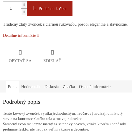
Pridať do košíka
Tradičný zlatý zvonček s čiernou rukoväťou pôsobí elegantne a slávnostne.
Detailné informácie
OPÝTAŤ SA
ZDIEĽAŤ
Popis
Hodnotenie
Diskusia
Značka
Ostatné informácie
Podrobný popis
Tento kovový zvonček vyniká jednoduchým, nadčasovým dizajnom, ktorý
stavia na kontraste zlatého tela a tmavej rukoväte.
Samotný zvon má jemne matný až saténový povrch, vďaka ktorému nepôsobí
prehnane lesklo, ale naopak veľmi vkusne a decentne.