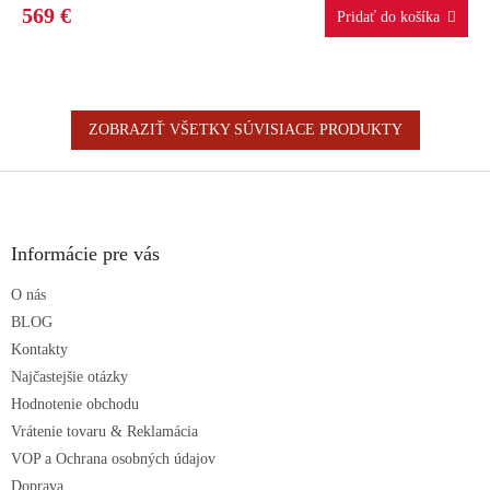
R
569 €
M
O
ZOBRAZIŤ VŠETKY SÚVISIACE PRODUKTY
Z
á
p
ä
Informácie pre vás
t
O nás
i
e
BLOG
Kontakty
Najčastejšie otázky
Hodnotenie obchodu
Vrátenie tovaru & Reklamácia
VOP a Ochrana osobných údajov
Doprava