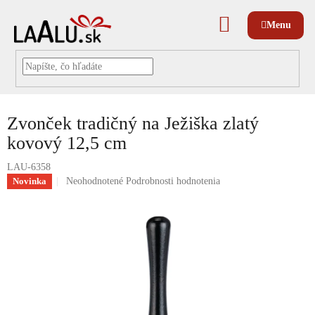
Prejsť
na
NÁKUPNÝ
obsah
KOŠÍK
Zvonček tradičný na Ježiška zlatý
kovový 12,5 cm
LAU-6358
Priemerné
Novinka
Neohodnotené
Podrobnosti hodnotenia
hodnotenie
produktu
je
0,0
z
5
hviezdičiek.