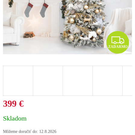
Z
ZADARMO
A
D
A
R
M
399 €
O
Jednotková
Skladom
cena:
Môžeme doručiť do:
12.8.2026