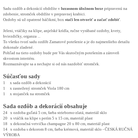
Sadu ozdôb a dekorácií obdržíte v
luxusnom úložnom boxe
pripravenú na
zdobenie, stromček obdržíte v prepravnej krabici.
Ozdoby sú už opatrené háčikmi, box
stačí len otvoriť a začať zdobiť
.
Jeleni, vtáčiky na klipe, anjelské krídla, ručne vyrábané ozdoby, kvety,
hviezdičky, organza ...
To všetko tvorí sadu ozdôb Zamatové potešenie a je do najmenšieho detailu
dokonale zladené.
Pohľad na tieto ozdoby bude pre Vás skutočným potešením a zároveň
skvostom interiéru.
Rozmaznávajte sa a nechajte si od nás nazdobiť stromček.
Súčasťou sady
1 x sada ozdôb a dekorácií
1 x zasnežený stromček Viola 180 cm
1 x stojanček na stromček
Sada ozdôb a dekorácií obsahuje
24 x ozdoba guľatá 5 cm, farba strieborno-zlatá, materiál sklo
20 x vtáčik na klipe s perím 5 x 15 cm, materiál plast
18 x dekoračná vetvička champagne 20 x 80 cm, materiál plast
14 x ozdoba s dekorom 8 cm, farba krémová, materiál sklo - ČESKÁ RUČNÁ
VÝROBA