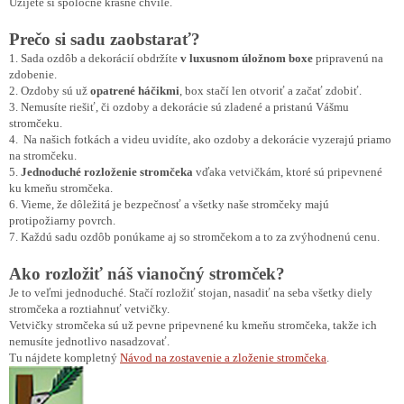
Užijete si spoločne krásne chvíle.
Prečo si sadu zaobstarať?
1. Sada ozdôb a dekorácií obdržíte
v luxusnom úložnom boxe
pripravenú na
zdobenie.
2. Ozdoby sú už
opatrené háčikmi
, box stačí len otvoriť a začať zdobiť.
3. Nemusíte riešiť, či ozdoby a dekorácie sú zladené a pristanú Vášmu
stromčeku.
4. Na našich fotkách a videu uvidíte, ako ozdoby a dekorácie vyzerajú priamo
na stromčeku.
5.
Jednoduché rozloženie stromčeka
vďaka vetvičkám, ktoré sú pripevnené
ku kmeňu stromčeka.
6. Vieme, že dôležitá je bezpečnosť a všetky naše stromčeky majú
protipožiarny povrch.
7. Každú sadu ozdôb ponúkame aj so stromčekom a to za zvýhodnenú cenu.
Ako rozložiť náš vianočný stromček?
Je to veľmi jednoduché. Stačí rozložiť stojan, nasadiť na seba všetky diely
stromčeka a roztiahnuť vetvičky.
Vetvičky stromčeka sú už pevne pripevnené ku kmeňu stromčeka, takže ich
nemusíte jednotlivo nasadzovať.
Tu nájdete kompletný
Návod na zostavenie a zloženie stromčeka
.