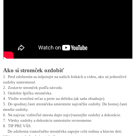
Ako si stromček ozdobiť
1. Pred zdobením sa inšpirujte na našich fotkách a videu, ako sú jednotlivé
ozdoby umiestnené.
2. Zostavte stromček podľa návodu.
3. Ozdobte špičku stromčeka.
4. Vložte svetelnú reťaz a perie na drôtiku (ak sada obsahuje).
5. Do spodnej časti stromčeka umiestnite najväčšie ozdoby. Do hornej časti
menšie ozdoby.
6. Na najviac viditeľné miesta dajte najvýraznejšie ozdoby a dekorácie.
7. Všetky ozdoby a dekorácie umiestnite rovnomerne.
8. TIP PRE VÁS:
Do zdobenia vianočného stromčeka zapojte celú rodinu a hlavne deti.