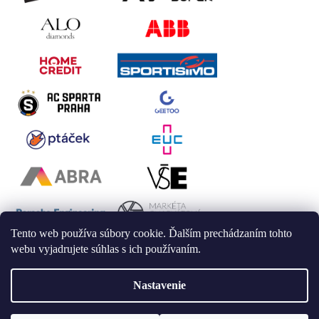
Tento web používa súbory cookie. Ďalším prechádzaním tohto
webu vyjadrujete súhlas s ich používaním.
Nastavenie
Vytvoril Shoptet