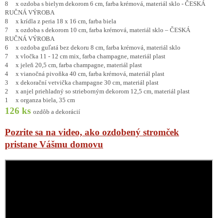
8 x ozdoba s bielym dekorom 6 cm, farba krémová, materiál sklo - ČESKÁ
RUČNÁ VÝROBA
8 x krídla z peria 18 x 16 cm, farba biela
7 x ozdoba s dekorom 10 cm, farba krémová, materiál sklo – ČESKÁ
RUČNÁ VÝROBA
6 x ozdoba guľatá bez dekoru 8 cm, farba krémová, materiál sklo
7 x vločka 11 - 12 cm mix, farba champagne, materiál plast
4 x jeleň 20,5 cm, farba champagne, materiál plast
4 x vianočná pivoňka 40 cm, farba krémová, materiál plast
3 x dekorační vetvička champagne 30 cm, materiál plast
2 x anjel priehladný so strieborným dekorom 12,5 cm, materiál plast
1 x organza biela, 35 cm
126 ks
ozdôb a dekorácií
Pozrite sa na video, ako ozdobený stromček
pristane Vášmu domovu