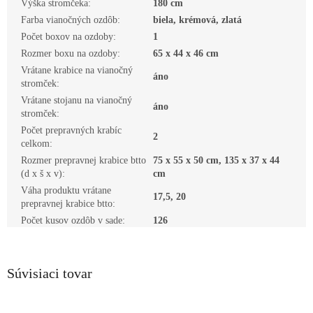
Výška stromčeka
:
180 cm
Farba vianočných ozdôb
:
biela, krémová, zlatá
Počet boxov na ozdoby
:
1
Rozmer boxu na ozdoby
:
65 x 44 x 46 cm
Vrátane krabice na vianočný
áno
stromček
:
Vrátane stojanu na vianočný
áno
stromček
:
Počet prepravných krabíc
2
celkom
:
Rozmer prepravnej krabice btto
75 x 55 x 50 cm, 135 x 37 x 44
(d x š x v)
:
cm
Váha produktu vrátane
17,5, 20
prepravnej krabice btto
:
Počet kusov ozdôb v sade
:
126
Súvisiaci tovar