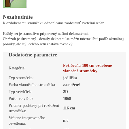
Nezabudnite
K ozdobenému stromčeku odporúčame zaobstarať svetelnú reťaz.
Každý set je starostlivo pripravený našimi dekoratérmi.
Obrázok je ilustračný - detaily dekorácií sa môžu mierne líšiť podľa aktuálnej
ponuky, ale štýl celého setu zostáva rovnaký.
Dodatočné parametre
Požičovňa-180 cm ozdobené
Kategória
:
vianočné stromčeky
Typ stromčeka
:
jedlička
Farba vianočného stromčeka
:
zasnežený
Typ vetvičiek
:
2D
Počet vetvičiek
:
1068
Priemer podstavy pri rozložení
116 cm
stromčeka
:
Vrátane integrovaného
nie
osvetlenia
: