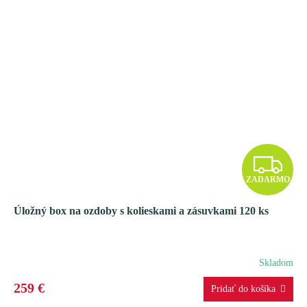
Z
ZADARMO
A
Úložný box na ozdoby s kolieskami a zásuvkami 120 ks
D
A
Skladom
R
259 €