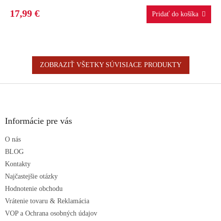
17,99 €
ZOBRAZIŤ VŠETKY SÚVISIACE PRODUKTY
Z
á
p
ä
Informácie pre vás
t
O nás
i
e
BLOG
Kontakty
Najčastejšie otázky
Hodnotenie obchodu
Vrátenie tovaru & Reklamácia
VOP a Ochrana osobných údajov