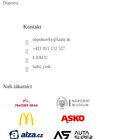
Doprava
Kontakt
objednavky
@
laalu.sk
+421 911 132 527
LAALU
laalu_czsk
Naši zákazníci