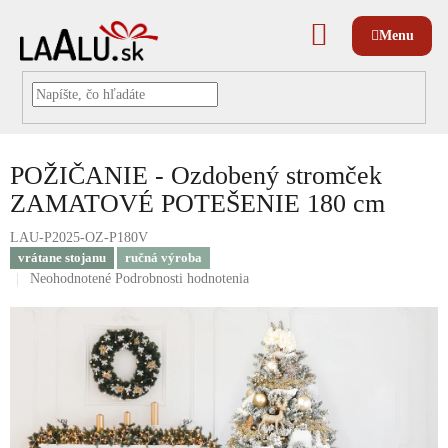
Prejsť
na
NÁKUPNÝ
obsah
KOŠÍK
POŽIČANIE - Ozdobený stromček
ZAMATOVÉ POTEŠENIE 180 cm
LAU-P2025-OZ-P180V
vrátane stojanu
ručná výroba
Priemerné
Neohodnotené
Podrobnosti hodnotenia
hodnotenie
produktu
je
0,0
z
5
hviezdičiek.