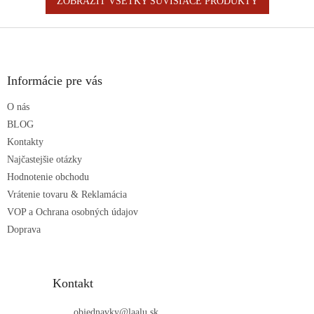
ZOBRAZIŤ VŠETKY SÚVISIACE PRODUKTY
Z
á
p
ä
Informácie pre vás
t
O nás
i
e
BLOG
Kontakty
Najčastejšie otázky
Hodnotenie obchodu
Vrátenie tovaru & Reklamácia
VOP a Ochrana osobných údajov
Doprava
Kontakt
objednavky
@
laalu.sk