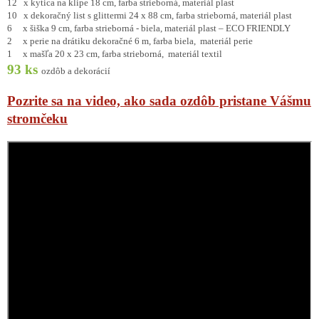
12 x kytica na klipe 18 cm, farba strieborná, materiál plast
10 x dekoračný list s glittermi 24 x 88 cm, farba strieborná, materiál plast
6 x šiška 9 cm, farba strieborná - biela, materiál plast – ECO FRIENDLY
2 x perie na drátiku dekoračné 6 m, farba biela, materiál perie
1 x mašľa 20 x 23 cm, farba strieborná, materiál textil
93 ks
ozdôb a dekorácií
Pozrite sa na video, ako sada ozdôb pristane Vášmu
stromčeku