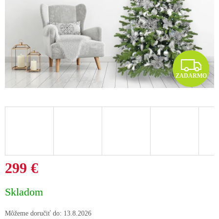
Z
ZADARMO
A
D
A
R
M
299 €
O
Jednotková
Skladom
cena:
Môžeme doručiť do:
13.8.2026