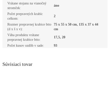
Vrátane stojanu na vianočný
áno
stromček
:
Počet prepravných krabíc
2
celkom
:
Rozmer prepravnej krabice btto
75 x 55 x 50 cm, 135 x 37 x 44
(d x š x v)
:
cm
Váha produktu vrátane
17,5, 20
prepravnej krabice btto
:
Počet kusov ozdôb v sade
:
93
Súvisiaci tovar