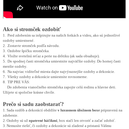
Ako si stromček ozdobiť
1. Pred zdobením sa inšpirujte na našich fotkách a videu, ako sú jednotlivé
ozdoby umiestnené.
2. Zostavte stromček podľa návodu.
3. Ozdobte špičku stromčeka.
4. Vložte svetelnú reťaz a perie na drôtiku (ak sada obsahuje).
5. Do spodnej časti stromčeka umiestnite najväčšie ozdoby. Do hornej časti
menšie ozdoby.
6. Na najviac viditeľné miesta dajte najvýraznejšie ozdoby a dekorácie.
7. Všetky ozdoby a dekorácie umiestnite rovnomerne.
8. TIP PRE VÁS:
Do zdobenia vianočného stromčeka zapojte celú rodinu a hlavne deti.
Užijete si spoločne krásne chvíle.
Prečo si sadu zaobstarať?
1. Sada ozdôb a dekorácií obdržíte
v luxusnom úložnom boxe
pripravenú na
zdobenie.
2. Ozdoby sú už
opatrené háčikmi
, box stačí len otvoriť a začať zdobiť.
3. Nemusíte riešiť, či ozdoby a dekorácie sú zladené a pristanú Vášmu