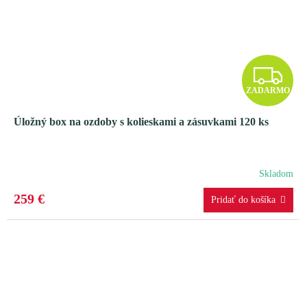
Z
ZADARMO
A
Úložný box na ozdoby s kolieskami a zásuvkami 120 ks
D
A
Skladom
R
259 €
M
O