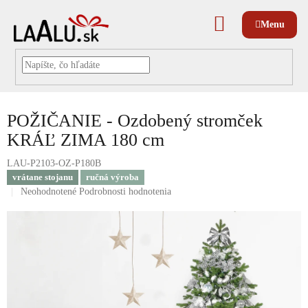
Prejsť
na
NÁKUPNÝ
obsah
KOŠÍK
POŽIČANIE - Ozdobený stromček
KRÁĽ ZIMA 180 cm
LAU-P2103-OZ-P180B
vrátane stojanu
ručná výroba
Priemerné
Neohodnotené
Podrobnosti hodnotenia
hodnotenie
produktu
je
0,0
z
5
hviezdičiek.