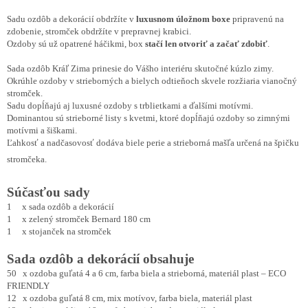
Sadu ozdôb a dekorácií obdržíte v
luxusnom úložnom boxe
pripravenú na
zdobenie, stromček obdržíte v prepravnej krabici.
Ozdoby sú už opatrené háčikmi, box
stačí len otvoriť a začať zdobiť
.
Sada ozdôb Kráľ Zima prinesie do Vášho interiéru skutočné kúzlo zimy.
Okrúhle ozdoby v strieborných a bielych odtieňoch skvele rozžiaria vianočný
stromček.
Sadu dopĺňajú aj luxusné ozdoby s trblietkami a ďalšími motívmi.
Dominantou sú strieborné listy s kvetmi, ktoré dopĺňajú ozdoby so zimnými
motívmi a šiškami.
Ľahkosť a nadčasovosť dodáva biele perie a strieborná mašľa určená na špičku
stromčeka.
Súčasťou sady
1 x sada ozdôb a dekorácií
1 x zelený stromček Bernard 180 cm
1 x stojanček na stromček
Sada ozdôb a dekorácií obsahuje
50 x ozdoba guľatá 4 a 6 cm, farba biela a strieborná, materiál plast – ECO
FRIENDLY
12 x ozdoba guľatá 8 cm, mix motívov, farba biela, materiál plast