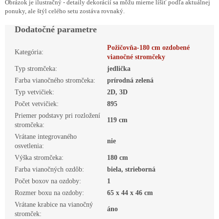
Obrázok je ilustračný - detaily dekorácií sa môžu mierne líšiť podľa aktuálnej
ponuky, ale štýl celého setu zostáva rovnaký.
Dodatočné parametre
Požičovňa-180 cm ozdobené
Kategória
:
vianočné stromčeky
Typ stromčeka
:
jedlička
Farba vianočného stromčeka
:
prírodná zelená
Typ vetvičiek
:
2D, 3D
Počet vetvičiek
:
895
Priemer podstavy pri rozložení
119 cm
stromčeka
:
Vrátane integrovaného
nie
osvetlenia
:
Výška stromčeka
:
180 cm
Farba vianočných ozdôb
:
biela, strieborná
Počet boxov na ozdoby
:
1
Rozmer boxu na ozdoby
:
65 x 44 x 46 cm
Vrátane krabice na vianočný
áno
stromček
: