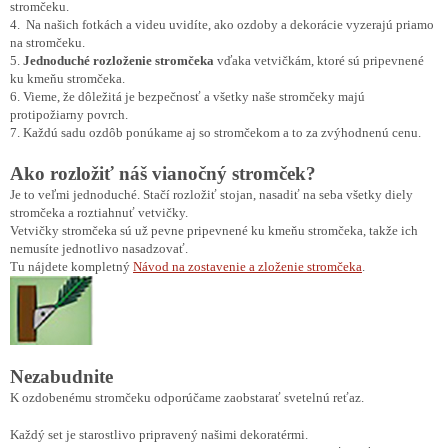
stromčeku.
4. Na našich fotkách a videu uvidíte, ako ozdoby a dekorácie vyzerajú priamo
na stromčeku.
5.
Jednoduché rozloženie stromčeka
vďaka vetvičkám, ktoré sú pripevnené
ku kmeňu stromčeka.
6. Vieme, že dôležitá je bezpečnosť a všetky naše stromčeky majú
protipožiarny povrch.
7. Každú sadu ozdôb ponúkame aj so stromčekom a to za zvýhodnenú cenu.
Ako rozložiť náš vianočný stromček?
Je to veľmi jednoduché. Stačí rozložiť stojan, nasadiť na seba všetky diely
stromčeka a roztiahnuť vetvičky.
Vetvičky stromčeka sú už pevne pripevnené ku kmeňu stromčeka, takže ich
nemusíte jednotlivo nasadzovať.
Tu nájdete kompletný
Návod na zostavenie a zloženie stromčeka
.
Nezabudnite
K ozdobenému stromčeku odporúčame zaobstarať svetelnú reťaz.
Každý set je starostlivo pripravený našimi dekoratérmi.