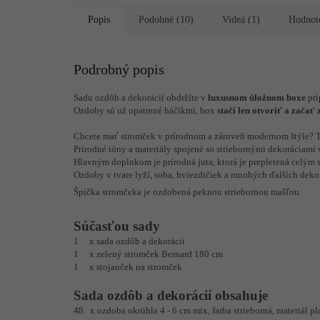
Popis
Podobné (10)
Videá (1)
Hodnot
Podrobný popis
Sadu ozdôb a dekorácií obdržíte v
luxusnom úložnom boxe
pri
Ozdoby sú už opatrené háčikmi, box
stačí len otvoriť a začať
Chcete mať stromček v prírodnom a zároveň modernom štýle? Tu
Prírodné tóny a materiály spojené so striebornými dekoráciami
Hlavným doplnkom je prírodná juta, ktorá je prepletená celým
Ozdoby v tvare lyží, soba, hviezdičiek a mnohých ďalších dekor
Špička stromčeka je ozdobená peknou striebornou mašľou.
Súčasťou sady
1 x sada ozdôb a dekorácií
1 x zelený stromček Bernard 180 cm
1 x stojanček na stromček
Sada ozdôb a dekorácií obsahuje
48 x ozdoba okrúhla 4 - 6 cm mix, farba strieborná, materiál pl