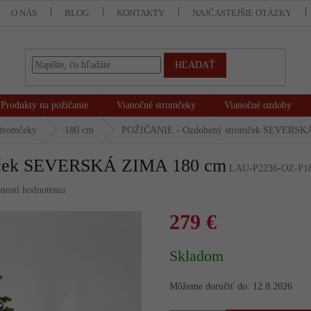
O NÁS
BLOG
KONTAKTY
NAJČASTEJŠIE OTÁZKY
HĽADAŤ
Produkty na požičanie
Vianočné stromčeky
Vianočné ozdoby
stromčeky
180 cm
POŽIČANIE - Ozdobený stromček SEVERSK
mček SEVERSKÁ ZIMA 180 cm
LAU-P2236-OZ-P1
nosti hodnotenia
279 €
Jednotková
Skladom
cena:
Môžeme doručiť do:
12.8.2026