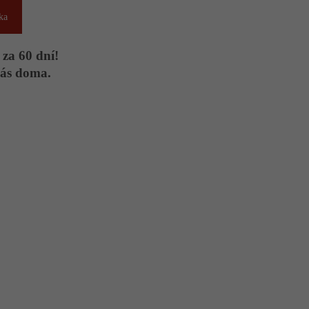
ka
 za 60 dní!
Vás doma.