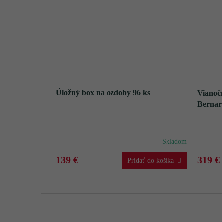
Úložný box na ozdoby 96 ks
Vianoč
Bernar
Skladom
139 €
319 €
Z
á
p