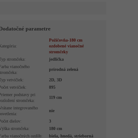
Dodatočné parametre
Požičovňa-180 cm
Kategória
:
ozdobené vianočné
stromčeky
Typ stromčeka
:
jedlička
Farba vianočného
prírodná zelená
stromčeka
:
Typ vetvičiek
:
2D, 3D
Počet vetvičiek
:
895
Priemer podstavy pri
119 cm
rozložení stromčeka
:
Vrátane integrovaného
nie
osvetlenia
:
Počet dielov
:
3
Výška stromčeka
:
180 cm
Farba vianočných ozdôb
:
biela, hnedá, strieborná