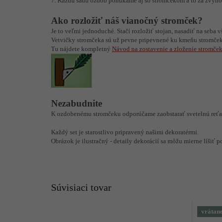
7. Každú sadu ozdôb ponúkame aj so stromčekom a to za zvýh
Ako rozložiť náš vianočný stromček?
Je to veľmi jednoduché. Stačí rozložiť stojan, nasadiť na seba 
Vetvičky stromčeka sú už pevne pripevnené ku kmeňu stromčeka
Tu nájdete kompletný
Návod na zostavenie a zloženie stromče
Nezabudnite
K ozdobenému stromčeku odporúčame zaobstarať svetelnú reťa
Každý set je starostlivo pripravený našimi dekoratérmi.
Obrázok je ilustračný - detaily dekorácií sa môžu mierne líšiť p
Súvisiaci tovar
vrátane