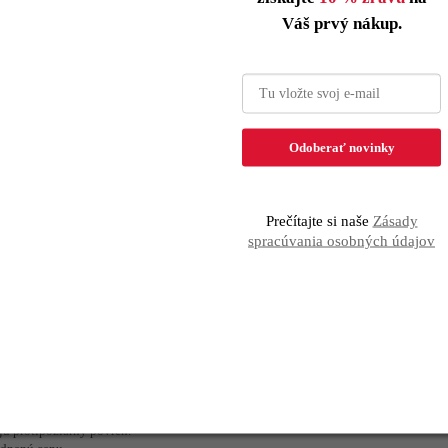
Váš prvý nákup.
sú jednotlivé ozdoby umiestnené.
Odoberať novinky
 hornej časti menšie ozdoby.
Prečítajte si naše
Zásady
ekorácie.
spracúvania osobných údajov
e deti. Užijete si spoločne krásne chvíle.
ripravenú na zdobenie.
ť zdobiť.
ú Vášmu stromčeku.
vyzerajú priamo na stromčeku.
ú pripevnené ku kmeňu stromčeka.
jú protipožiarny povrch.