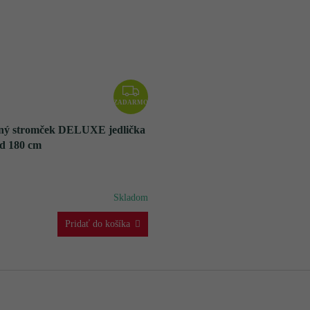
Z
A
ZADARMO
D
ný stromček DELUXE jedlička
A
d 180 cm
R
M
O
Skladom