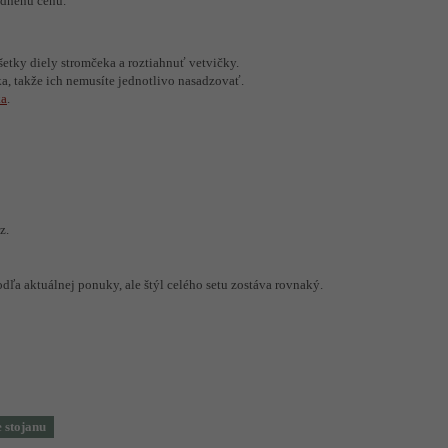
odnenú cenu.
všetky diely stromčeka a roztiahnuť vetvičky.
, takže ich nemusíte jednotlivo nasadzovať.
ka
.
z.
odľa aktuálnej ponuky, ale štýl celého setu zostáva rovnaký.
 stojanu