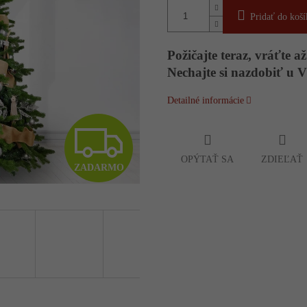
Pridať do koší
Požičajte teraz, vráťte až
Nechajte si nazdobiť u 
Detailné informácie
Z
OPÝTAŤ SA
ZDIEĽAŤ
ZADARMO
A
D
A