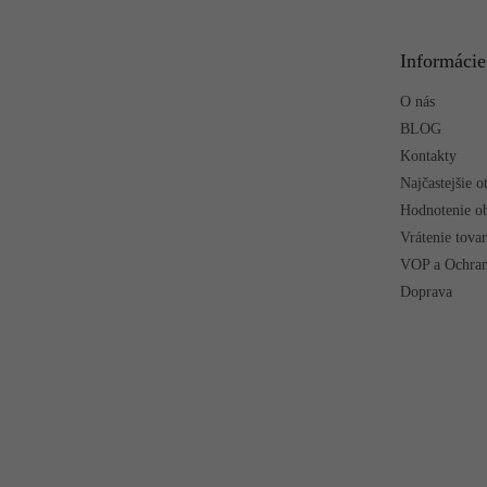
ä
t
Informácie
i
e
O nás
BLOG
Kontakty
Najčastejšie o
Hodnotenie o
Vrátenie tova
VOP a Ochran
Doprava