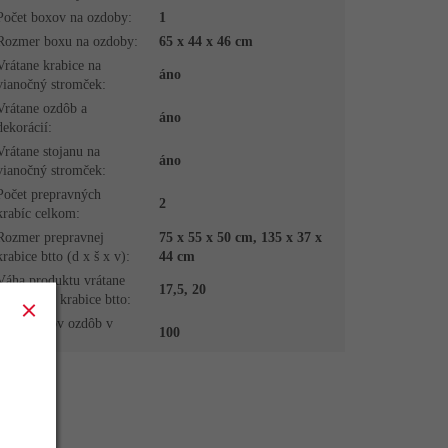
Počet boxov na ozdoby
:
1
Rozmer boxu na ozdoby
:
65 x 44 x 46 cm
Vrátane krabice na
áno
vianočný stromček
:
Vrátane ozdôb a
áno
dekorácií
:
Vrátane stojanu na
áno
vianočný stromček
:
Počet prepravných
2
krabíc celkom
:
Rozmer prepravnej
75 x 55 x 50 cm, 135 x 37 x
krabice btto (d x š x v)
:
44 cm
Váha produktu vrátane
17,5, 20
prepravnej krabice btto
:
Počet kusov ozdôb v
100
sade
: