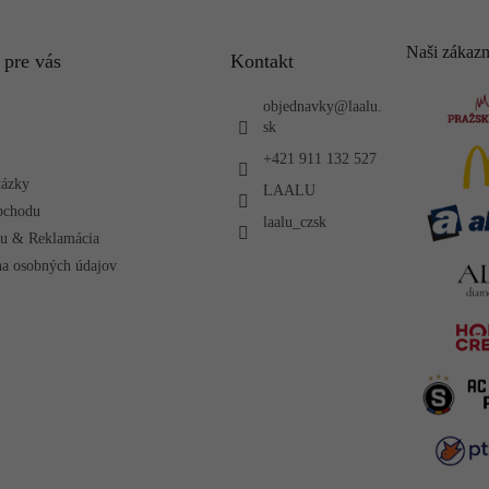
Naši zákazn
 pre vás
Kontakt
objednavky
@
laalu.
sk
+421 911 132 527
tázky
LAALU
bchodu
laalu_czsk
ru & Reklamácia
a osobných údajov