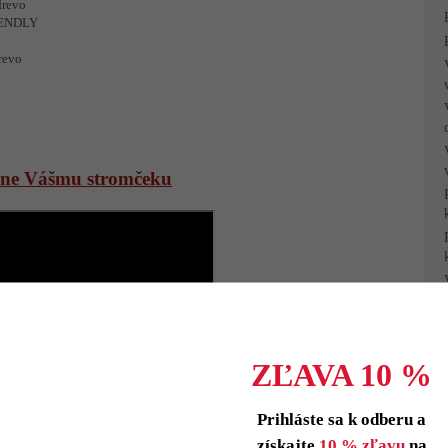
drevo
RIENDLY
revo
tane Vášmu stromčeku
ZĽAVA 10 %
Prihláste sa k odberu a
získajte
10 % zľavu
na