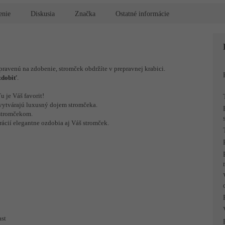
R
enie
Diskusia
Značka
Ostatné informácie
M
pravenú na zdobenie, stromček obdržíte v prepravnej krabici.
O
 zdobiť
.
 je Váš favorit!
 vytvárajú luxusný dojem stromčeka.
 stromčekom.
ácií elegantne ozdobia aj Váš stromček.
ast