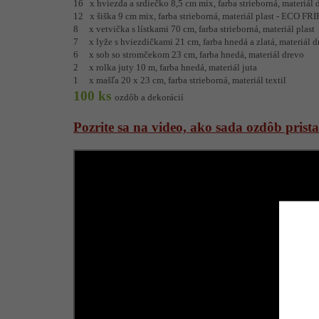
16 x hviezda a srdiečko 8,5 cm mix, farba strieborná, materiál 
12 x šiška 9 cm mix, farba strieborná, materiál plast - ECO F
8 x vetvička s lístkami 70 cm, farba strieborná, materiál plast
7 x lyže s hviezdičkami 21 cm, farba hnedá a zlatá, materiál d
6 x sob so stromčekom 23 cm, farba hnedá, materiál drevo
2 x rolka juty 10 m, farba hnedá, materiál juta
1 x mašľa 20 x 23 cm, farba strieborná, materiál textil
100 ks
ozdôb a dekorácií
Pozrite sa na video, ako sada ozdôb pris