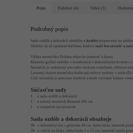
Popis
Podobné (4)
Videá (1)
Hodnote
Podrobný popis
Sadu ozdôb a dekorácií obdržíte
v krabici
pripravenú na zdoben
Ozdoby sú už opatrené háčikmi, krabici
stačí len otvoriť a za
Vďaka stromčeku Polárna objavíte jemnosť a luxus.
Klasické guľaté ozdoby v kombinácii s dekoračnými kvetmi a v
Stromček je ozdobený prevažne bielymi ozdobami, trblietavými
Luxusný dojem stromčeka dodávajú ružové ozdoby v niekoľký
Celý stromček je precízne zladený a bude vytvárať krásnu vian
Súčasťou sady
1 x sada ozdôb a dekorácií
1 x zelený stromček Bernard 360 cm
1 x stojanček na stromček
Sada ozdôb a dekorácií obsahuje
36 x dekoračný list s glittermi 44 cm, farba biela, materiál plas
36 x vtáčik na klipe, farba biela 5 x 15 cm, materiál umelé perie