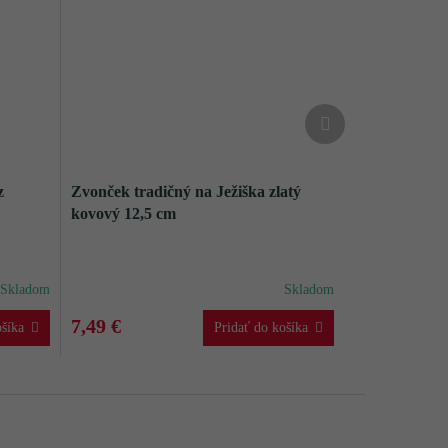
Ďalší
produkt
z
Zvonček tradičný na Ježiška zlatý
kovový 12,5 cm
Skladom
Skladom
7,49 €