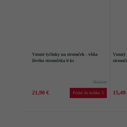
Vonné tyčinky na stromček - vôňa
Vonný s
živého stromčeka 6 ks
stromč
Skladom
21,90 €
15,49
Z
á
p