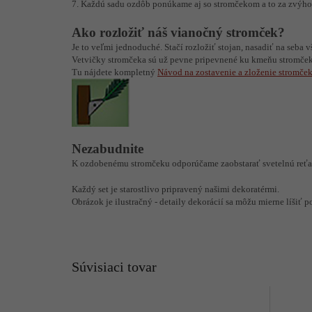
7. Každú sadu ozdôb ponúkame aj so stromčekom a to za zvýh
Ako rozložiť náš vianočný stromček?
Je to veľmi jednoduché. Stačí rozložiť stojan, nasadiť na seba 
Vetvičky stromčeka sú už pevne pripevnené ku kmeňu stromčeka
Tu nájdete kompletný
Návod na zostavenie a zloženie stromče
Nezabudnite
K ozdobenému stromčeku odporúčame zaobstarať svetelnú reťa
Každý set je starostlivo pripravený našimi dekoratérmi.
Obrázok je ilustračný - detaily dekorácií sa môžu mierne líšiť p
Súvisiaci tovar