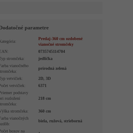
Dodatočné parametre
Predaj-360 cm ozdobené
Kategória
:
vianočné stromčeky
EAN
:
0735745114704
Typ stromčeka
:
jedlička
Farba vianočného
prírodná zelená
stromčeka
:
Typ vetvičiek
:
2D, 3D
Počet vetvičiek
:
6371
Priemer podstavy
pri rozložení
218 cm
stromčeka
:
Výška stromčeka
:
360 cm
Farba vianočných
biela, ružová, strieborná
ozdôb
:
Počet boxov na