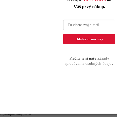
Váš prvý nákup.
sú jednotlivé ozdoby umiestnené.
Odoberať novinky
 hornej časti menšie ozdoby.
Prečítajte si naše
Zásady
ekorácie.
spracúvania osobných údajov
e deti. Užijete si spoločne krásne chvíle.
ripravenú na zdobenie.
ť zdobiť.
ú Vášmu stromčeku.
vyzerajú priamo na stromčeku.
ú pripevnené ku kmeňu stromčeka.
jú protipožiarny povrch.