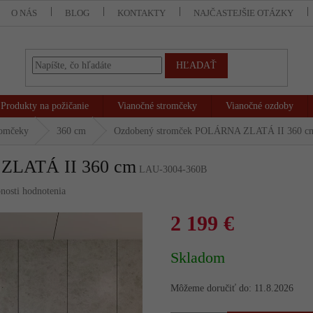
O NÁS
BLOG
KONTAKTY
NAJČASTEJŠIE OTÁZKY
HĽADAŤ
Produkty na požičanie
Vianočné stromčeky
Vianočné ozdoby
romčeky
360 cm
Ozdobený stromček POLÁRNA ZLATÁ II 360 c
ZLATÁ II 360 cm
LAU-3004-360B
nosti hodnotenia
2 199 €
Jednotková
Skladom
cena:
Môžeme doručiť do:
11.8.2026