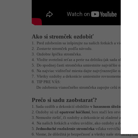
Ako si stromček ozdobiť
1. Pred zdobením sa inšpirujte na našich fotkách a videu, ako 
2. Zostavte stromček podľa návodu.
3. Ozdobte špičku stromčeka.
4. Vložte svetelnú reťaz a perie na drôtiku (ak sada obsahuje).
5. Do spodnej časti stromčeka umiestnite najväčšie ozdoby. Do
6. Na najviac viditeľné miesta dajte najvýraznejšie ozdoby a d
7. Všetky ozdoby a dekorácie umiestnite rovnomerne.
8. TIP PRE VÁS:
Do zdobenia vianočného stromčeka zapojte celú rodinu a hlavn
Prečo si sadu zaobstarať?
1. Sada ozdôb a dekorácií obdržíte
v luxusnom úložnom boxe
p
2. Ozdoby sú už
opatrené háčikmi
, box stačí len otvoriť a zača
3. Nemusíte riešiť, či ozdoby a dekorácie sú zladené a pristan
4. Na našich fotkách a videu uvidíte, ako ozdoby a dekorácie 
5.
Jednoduché rozloženie stromčeka
vďaka vetvičkám, ktoré s
6. Vieme, že dôležitá je bezpečnosť a všetky naše stromčeky ma