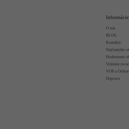
ä
t
Informácie
i
e
O nás
BLOG
Kontakty
Najčastejšie o
Hodnotenie o
Vrátenie tova
VOP a Ochran
Doprava