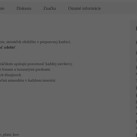
R
nie
Diskusia
Značka
Ostatné informácie
M
ie, stromček obdržíte v prepravnej krabici.
O
čať zdobiť
.
táčikmi upútajú pozornosť každej návštevy.
 listami a luxusnými pierkami.
ch dizajnoch.
očnú atmosféru v každom interiéri.
t
, plast, kov