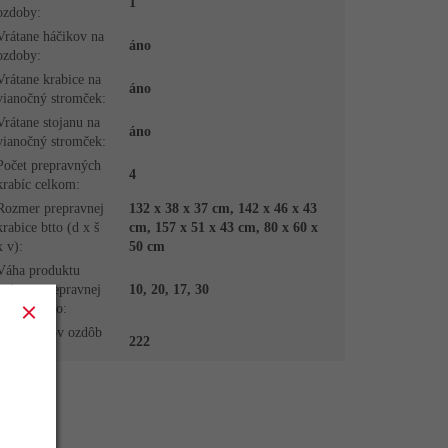
1
ozdoby
:
Vrátane háčikov na
áno
ozdoby
:
Vrátane krabice na
áno
vianočný stromček
:
Vrátane stojanu na
áno
vianočný stromček
:
Počet prepravných
4
krabíc celkom
:
Rozmer prepravnej
132 x 38 x 37 cm, 142 x 46 x 43
krabice btto (d x š
cm, 157 x 51 x 43 cm, 80 x 60 x
x v)
:
50 cm
Váha produktu
vrátane prepravnej
10, 20, 17, 30
krabice btto
:
Počet kusov ozdôb
222
v sade
: