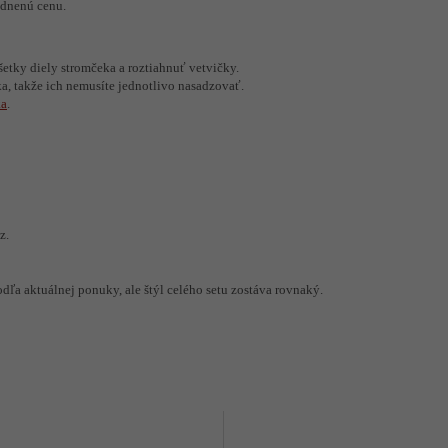
odnenú cenu.
všetky diely stromčeka a roztiahnuť vetvičky.
, takže ich nemusíte jednotlivo nasadzovať.
ka
.
z.
odľa aktuálnej ponuky, ale štýl celého setu zostáva rovnaký.