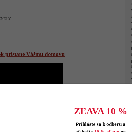
RIENDLY
ček pristane Vášmu domovu
ZĽAVA 10 %
Prihláste sa k odberu a
získajte
10 % zľavu
na