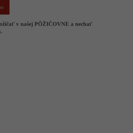
ka
apožičať v našej PÔŽIČOVNE a nechať
.