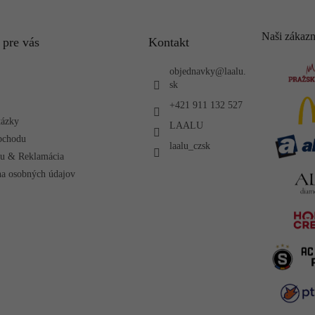
Naši zákazn
 pre vás
Kontakt
objednavky
@
laalu.
sk
+421 911 132 527
tázky
LAALU
bchodu
laalu_czsk
ru & Reklamácia
a osobných údajov