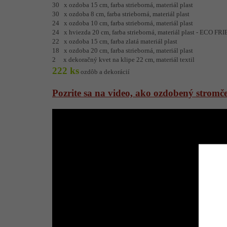
30 x ozdoba 15 cm, farba strieborná, materiál plast
30 x ozdoba 8 cm, farba strieborná, materiál plast
24 x ozdoba 10 cm, farba strieborná, materiál plast
24 x hviezda 20 cm, farba strieborná, materiál plast - ECO F
22 x ozdoba 15 cm, farba zlatá materiál plast
18 x ozdoba 20 cm, farba strieborná, materiál plast
2 x dekoračný kvet na klipe 22 cm, materiál textil
222 ks
ozdôb a dekorácií
Pozrite sa na video, ako ozdobený strom