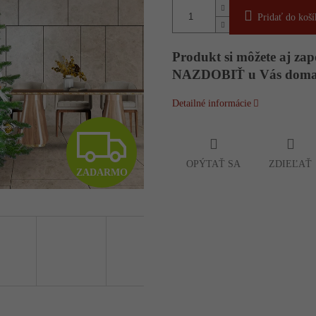
Pridať do koší
Produkt si môžete aj z
NAZDOBIŤ u Vás doma
Detailné informácie
Z
OPÝTAŤ SA
ZDIEĽAŤ
ZADARMO
A
D
A