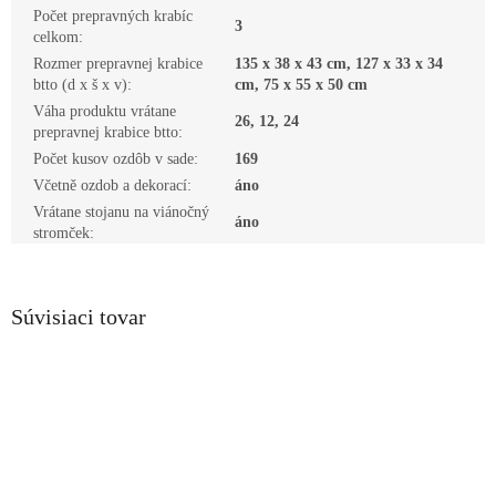
Počet prepravných krabíc
3
celkom
:
Rozmer prepravnej krabice
135 x 38 x 43 cm, 127 x 33 x 34
btto (d x š x v)
:
cm, 75 x 55 x 50 cm
Váha produktu vrátane
26, 12, 24
prepravnej krabice btto
:
Počet kusov ozdôb v sade
:
169
Včetně ozdob a dekorací
:
áno
Vrátane stojanu na viánočný
áno
stromček
:
Súvisiaci tovar