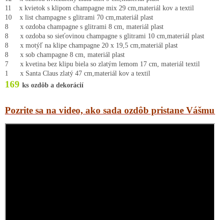
11    x kvietok s klipom champagne mix 29 cm,materiál kov a textil

10    x list champagne s glitrami 70 cm,materiál plast

8      x ozdoba champagne s glitrami 8 cm, materiál plast

8      x ozdoba so sieťovinou champagne s glitrami 10 cm,materiál plast

8      x motýľ na klipe champagne 20 x 19,5 cm,materiál plast

8      x sob champagne 8 cm, materiál plast

7      x kvetina bez klipu biela so zlatým lemom 17 cm, materiál textil

169
ks
 ozdôb a dekorácií
Pozrite sa na video, ako sada ozdôb pristane Vášmu