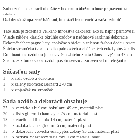
Sadu ozdôb a dekorácií obdržíte v
luxusnom úložnom boxe
pripravenú na
zdobenie.
Ozdoby sú už
opatrené háčikmi
, box stačí
len otvoriť a začať zdobiť
.
Táto sada je zložená z veľkého množstva dekorácií ako sú napr.: palmové listy
V sade nájdete klasické okrúhle ozdoby a nadčasové rastlinné dekorácie.

Dekoračné
champagne listy, spoločne s bielou a zelenou farbou dodajú strom
Špičku stromčeka tvorí skladba palmových a obľúbených eukalyptových listov
Dominantnou ozdobou je postavička zlatého Santa Clausa s výškou 47 cm.

Stromček s touto sadou ozdôb pôsobí sviežo a zároveň veľmi elegantne.
Súčasťou sady
1     x sada ozdôb a dekorácií
1     x zelený stromček Bernard 270 cm
1     x stojanček na stromček
Sada ozdôb a dekorácií obsahuje
27    x vetvička s bielymi bobuľami 49 cm, materiál plast

20    x list s glitermi champagne 75 cm, materiál plast

18    x vtáčik na klipe mix 14 cm,materiál plast

16    x ozdoba biela s glitermi 6 cm, materiál plast

15    x dekoračná vetvička eukalyptus zelený 93 cm, materiál plast

12    x ozdoba hviezdičky zlatá mix 9 cm,materiál plast
