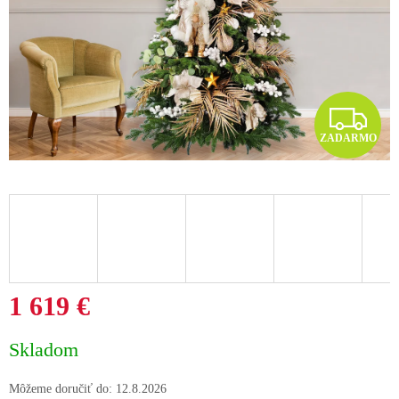
Z
ZADARMO
A
D
A
R
M
1 619 €
O
Jednotková
Skladom
cena:
Môžeme doručiť do:
12.8.2026