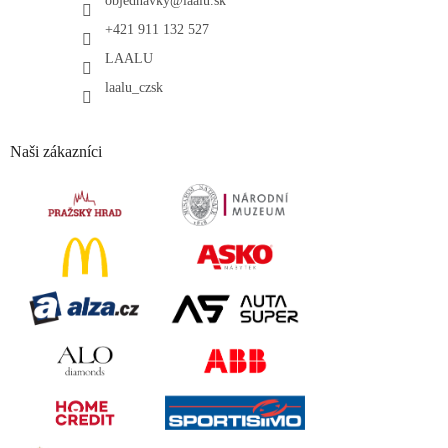
objednavky
@
laalu.sk
+421 911 132 527
LAALU
laalu_czsk
Naši zákazníci