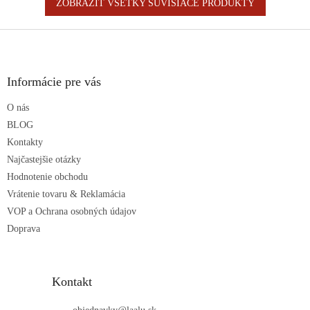
ZOBRAZIŤ VŠETKY SÚVISIACE PRODUKTY
Z
á
p
ä
Informácie pre vás
t
O nás
i
e
BLOG
Kontakty
Najčastejšie otázky
Hodnotenie obchodu
Vrátenie tovaru & Reklamácia
VOP a Ochrana osobných údajov
Doprava
Kontakt