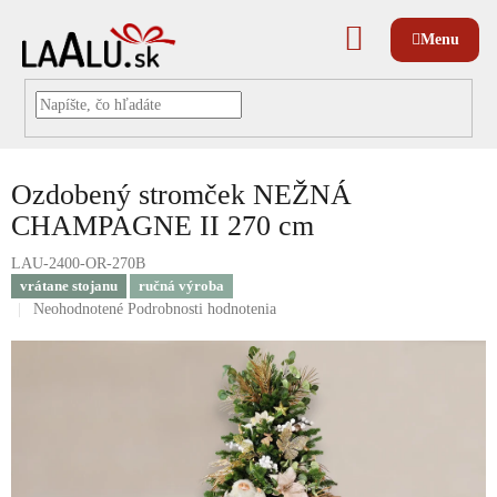
Prejsť
na
NÁKUPNÝ
obsah
KOŠÍK
Ozdobený stromček NEŽNÁ
CHAMPAGNE II 270 cm
LAU-2400-OR-270B
vrátane stojanu
ručná výroba
Priemerné
Neohodnotené
Podrobnosti hodnotenia
hodnotenie
produktu
je
0,0
z
5
hviezdičiek.