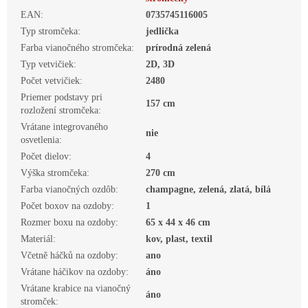
EAN
:
0735745116005
Typ stromčeka
:
jedlička
Farba vianočného stromčeka
:
prírodná zelená
Typ vetvičiek
:
2D, 3D
Počet vetvičiek
:
2480
Priemer podstavy pri
157 cm
rozložení stromčeka
:
Vrátane integrovaného
nie
osvetlenia
:
Počet dielov
:
4
Výška stromčeka
:
270 cm
Farba vianočných ozdôb
:
champagne, zelená, zlatá, bílá
Počet boxov na ozdoby
:
1
Rozmer boxu na ozdoby
:
65 x 44 x 46 cm
Materiál
:
kov, plast, textil
Včetně háčků na ozdoby
:
ano
Vrátane háčikov na ozdoby
:
áno
Vrátane krabice na vianočný
áno
stromček
: