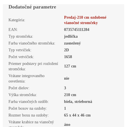
Dodatočné parametre
Predaj-210 cm ozdobené
Kategória
:
vianočné stromčeky
EAN
:
0735745111284
Typ stromčeka
:
jedlička
Farba vianočného stromčeka
:
zasnežený
Typ vetvičiek
:
2D
Počet vetvičiek
:
1658
Priemer podstavy pri rozložení
127 cm
stromčeka
:
Vrátane integrovaného
nie
osvetlenia
:
Počet dielov
:
3
Výška stromčeka
:
210 cm
Farba vianočných ozdôb
:
biela, strieborná
Počet boxov na ozdoby
:
1
Rozmer boxu na ozdoby
:
65 x 44 x 46 cm
Vrátane krabice na vianočný
áno