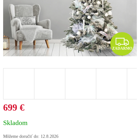
Z
ZADARMO
A
D
A
R
M
699 €
O
Jednotková
Skladom
cena:
Môžeme doručiť do:
12.8.2026