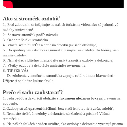
Ako si stromček ozdobiť
1. Pred zdobením sa inšpirujte na našich fotkách a videu, ako sú jednotlivé
ozdoby umiestnené.
2. Zostavte stromček podľa návodu.
3. Ozdobte špičku stromčeka.
4. Vložte svetelnú reťaz a perie na drôtiku (ak sada obsahuje).
5. Do spodnej časti stromčeka umiestnite najväčšie ozdoby. Do hornej časti
menšie ozdoby.
6. Na najviac viditeľné miesta dajte najvýraznejšie ozdoby a dekorácie.
7. Všetky ozdoby a dekorácie umiestnite rovnomerne.
8. TIP PRE VÁS:
Do zdobenia vianočného stromčeka zapojte celú rodinu a hlavne deti.
Užijete si spoločne krásne chvíle.
Prečo si sadu zaobstarať?
1. Sada ozdôb a dekorácií obdržíte
v luxusnom úložnom boxe
pripravenú na
zdobenie.
2. Ozdoby sú už
opatrené háčikmi
, box stačí len otvoriť a začať zdobiť.
3. Nemusíte riešiť, či ozdoby a dekorácie sú zladené a pristanú Vášmu
stromčeku.
4. Na našich fotkách a videu uvidíte, ako ozdoby a dekorácie vyzerajú priamo