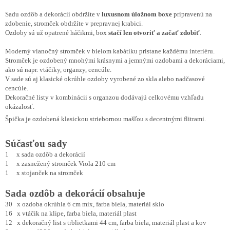
Sadu ozdôb a dekorácií obdržíte v
luxusnom úložnom boxe
pripravenú na
zdobenie, stromček obdržíte v prepravnej krabici.
Ozdoby sú už opatrené háčikmi, box
stačí len otvoriť a začať zdobiť
.
Moderný vianočný stromček v bielom kabátiku pristane každému interiéru.
Stromček je ozdobený mnohými krásnymi a jemnými ozdobami a dekoráciami,
ako sú napr. vtáčiky, organzy, cencúle.
V sade sú aj klasické okrúhle ozdoby vyrobené zo skla alebo nadčasové
cencúle.
Dekoračné listy v kombinácii s organzou dodávajú celkovému vzhľadu
okázalosť.
Špička je ozdobená klasickou striebornou mašľou s decentnými flitrami.
Súčasťou sady
1 x sada ozdôb a dekorácií
1 x zasnežený stromček Viola 210 cm
1 x stojanček na stromček
Sada ozdôb a dekorácií obsahuje
30 x ozdoba okrúhla 6 cm mix, farba biela, materiál sklo
16 x vtáčik na klipe, farba biela, materiál plast
12 x dekoračný list s trblietkami 44 cm, farba biela, materiál plast a kov