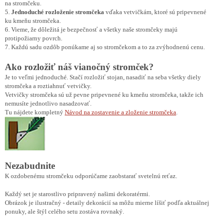
na stromčeku.
5.
Jednoduché rozloženie stromčeka
vďaka vetvičkám, ktoré sú pripevnené
ku kmeňu stromčeka.
6. Vieme, že dôležitá je bezpečnosť a všetky naše stromčeky majú
protipožiarny povrch.
7. Každú sadu ozdôb ponúkame aj so stromčekom a to za zvýhodnenú cenu.
Ako rozložiť náš vianočný stromček?
Je to veľmi jednoduché. Stačí rozložiť stojan, nasadiť na seba všetky diely
stromčeka a roztiahnuť vetvičky.
Vetvičky stromčeka sú už pevne pripevnené ku kmeňu stromčeka, takže ich
nemusíte jednotlivo nasadzovať.
Tu nájdete kompletný
Návod na zostavenie a zloženie stromčeka
.
Nezabudnite
K ozdobenému stromčeku odporúčame zaobstarať svetelnú reťaz.
Každý set je starostlivo pripravený našimi dekoratérmi.
Obrázok je ilustračný - detaily dekorácií sa môžu mierne líšiť podľa aktuálnej
ponuky, ale štýl celého setu zostáva rovnaký.