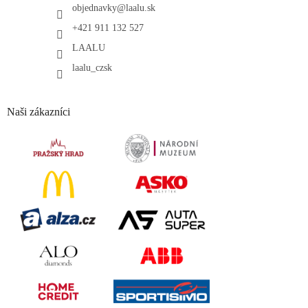
objednavky
@
laalu.sk
+421 911 132 527
LAALU
laalu_czsk
Naši zákazníci