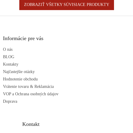
ZOBRAZIŤ VŠETKY SÚVISIACE PRODUKTY
Z
á
p
ä
Informácie pre vás
t
O nás
i
e
BLOG
Kontakty
Najčastejšie otázky
Hodnotenie obchodu
Vrátenie tovaru & Reklamácia
VOP a Ochrana osobných údajov
Doprava
Kontakt