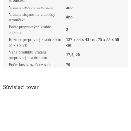
stromček
:
Vrátane ozdôb a dekorácií
:
áno
Vrátane stojanu na vianočný
áno
stromček
:
Počet prepravných krabíc
2
celkom
:
Rozmer prepravnej krabice btto
127 x 33 x 43 cm, 75 x 55 x 50
(d x š x v)
:
cm
Váha produktu vrátane
17,5, 20
prepravnej krabice btto
:
Počet kusov ozdôb v sade
:
70
Súvisiaci tovar