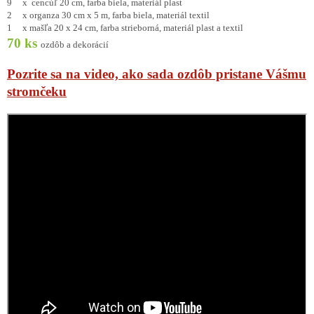
9 x cencúľ 20 cm, farba biela, materiál plast
2 x organza 30 cm x 5 m, farba biela, materiál textil
1 x mašľa 20 x 24 cm, farba strieborná, materiál plast a textil
70 ks
ozdôb a dekorácií
Pozrite sa na video, ako sada ozdôb pristane Vášmu
stromčeku