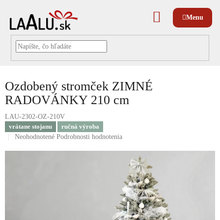
Prejsť
na
NÁKUPNÝ
obsah
KOŠÍK
Ozdobený stromček ZIMNÉ
RADOVÁNKY 210 cm
LAU-2302-OZ-210V
vrátane stojanu
ručná výroba
Priemerné
Neohodnotené
Podrobnosti hodnotenia
hodnotenie
produktu
je
0,0
z
5
hviezdičiek.