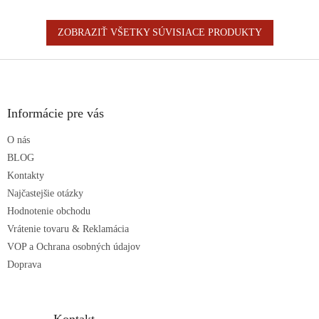
ZOBRAZIŤ VŠETKY SÚVISIACE PRODUKTY
Z
á
p
ä
Informácie pre vás
t
O nás
i
e
BLOG
Kontakty
Najčastejšie otázky
Hodnotenie obchodu
Vrátenie tovaru & Reklamácia
VOP a Ochrana osobných údajov
Doprava
Kontakt