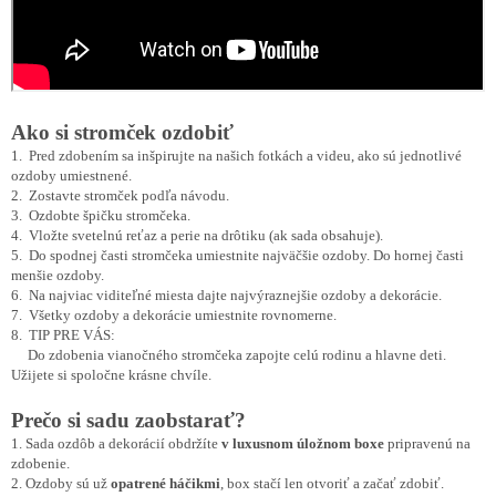
Ako si stromček ozdobiť
1. Pred zdobením sa inšpirujte na našich fotkách a videu, ako sú jednotlivé
ozdoby umiestnené.
2. Zostavte stromček podľa návodu.
3. Ozdobte špičku stromčeka.
4. Vložte svetelnú reťaz a perie na drôtiku (ak sada obsahuje).
5. Do spodnej časti stromčeka umiestnite najväčšie ozdoby. Do hornej časti
menšie ozdoby.
6. Na najviac viditeľné miesta dajte najvýraznejšie ozdoby a dekorácie.
7. Všetky ozdoby a dekorácie umiestnite rovnomerne.
8. TIP PRE VÁS:
Do zdobenia vianočného stromčeka zapojte celú rodinu a hlavne deti.
Užijete si spoločne krásne chvíle.
Prečo si sadu zaobstarať?
1. Sada ozdôb a dekorácií obdržíte
v luxusnom úložnom boxe
pripravenú na
zdobenie.
2. Ozdoby sú už
opatrené háčikmi
, box stačí len otvoriť a začať zdobiť.