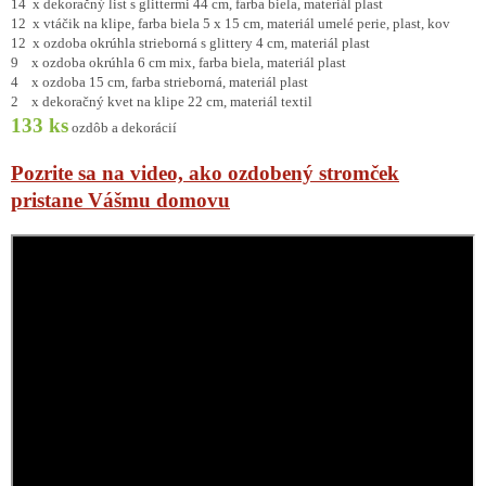
14 x dekoračný list s glittermi 44 cm, farba biela, materiál plast
12 x vtáčik na klipe, farba biela 5 x 15 cm, materiál umelé perie, plast, kov
12 x ozdoba okrúhla strieborná s glittery 4 cm, materiál plast
9 x ozdoba okrúhla 6 cm mix, farba biela, materiál plast
4 x ozdoba 15 cm, farba strieborná, materiál plast
2 x dekoračný kvet na klipe 22 cm, materiál textil
133 ks
ozdôb a dekorácií
Pozrite sa na video, ako ozdobený stromček
pristane Vášmu domovu