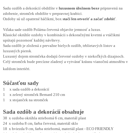
Sadu ozdôb a dekorácií obdržíte v
luxusnom úložnom boxe
pripravenú na
zdobenie, stromček obdržíte v prepravnej krabici.
Ozdoby sú už opatrené háčikmi, box
stačí len otvoriť a začať zdobiť
.
Vďaka sade ozdôb Polárna červená objavíte jemnosť a luxus.
Klasické okrúhle ozdoby v kombinácii s dekoračnými kvetmi a vtáčikmi
upútajú pozornosť každej návštevy.
Sada ozdôb je zložená z prevažne bielych ozdôb, trblietavých listov a
luxusných pierok.
Luxusný dojem stromčeka dodajú červené ozdoby v niekoľkých dizajnoch.
Celý stromček bude precízne zladený a vytvárať krásnu vianočnú atmosféru v
každom interiéri.
Súčasťou sady
1 x sada ozdôb a dekorácií
1 x zelený stromček Bernard 210 cm
1 x stojanček na stromček
Sada ozdôb a dekorácií obsahuje
38 x ozdoba okrúhla strieborná 6 cm, materiál plast
24 x ozdoba 8 cm, farba červená, materiál sklo
18 x hviezda 9 cm, farba strieborná, materiál plast - ECO FRIENDLY