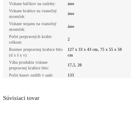
Vrátane háčikov na ozdoby
:
áno
Vrátane krabice na vianočný
áno
stromček
:
Vrátane stojanu na vianočný
áno
stromček
:
Počet prepravných krabíc
2
celkom
:
Rozmer prepravnej krabice btto
127 x 33 x 43 cm, 75 x 55 x 50
(d x š x v)
:
cm
Váha produktu vrátane
17,5, 20
prepravnej krabice btto
:
Počet kusov ozdôb v sade
:
133
Súvisiaci tovar