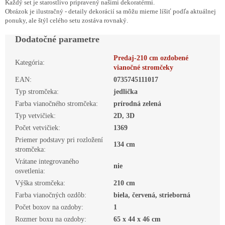
Každý set je starostlivo pripravený našimi dekoratérmi.
Obrázok je ilustračný - detaily dekorácií sa môžu mierne líšiť podľa aktuálnej
ponuky, ale štýl celého setu zostáva rovnaký.
Dodatočné parametre
Predaj-210 cm ozdobené
Kategória
:
vianočné stromčeky
EAN
:
0735745111017
Typ stromčeka
:
jedlička
Farba vianočného stromčeka
:
prírodná zelená
Typ vetvičiek
:
2D, 3D
Počet vetvičiek
:
1369
Priemer podstavy pri rozložení
134 cm
stromčeka
:
Vrátane integrovaného
nie
osvetlenia
:
Výška stromčeka
:
210 cm
Farba vianočných ozdôb
:
biela, červená, strieborná
Počet boxov na ozdoby
:
1
Rozmer boxu na ozdoby
:
65 x 44 x 46 cm