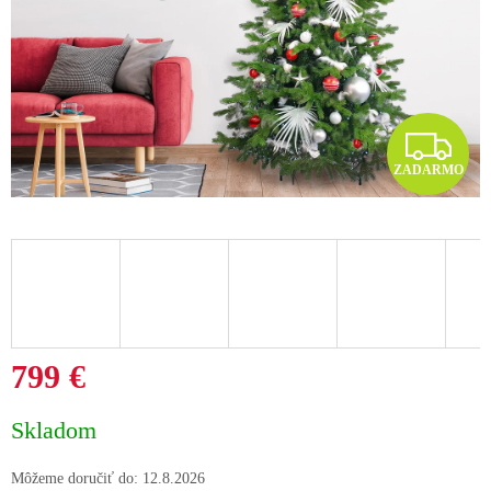
Z
ZADARMO
A
D
A
R
M
799 €
O
Jednotková
Skladom
cena:
Môžeme doručiť do:
12.8.2026