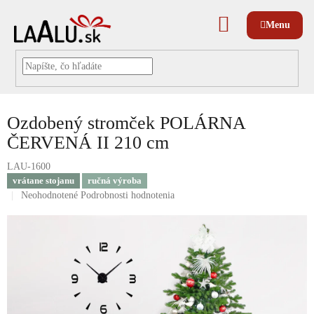
Prejsť
na
NÁKUPNÝ
obsah
KOŠÍK
Ozdobený stromček POLÁRNA
ČERVENÁ II 210 cm
LAU-1600
vrátane stojanu
ručná výroba
Priemerné
Neohodnotené
Podrobnosti hodnotenia
hodnotenie
produktu
je
0,0
z
5
hviezdičiek.