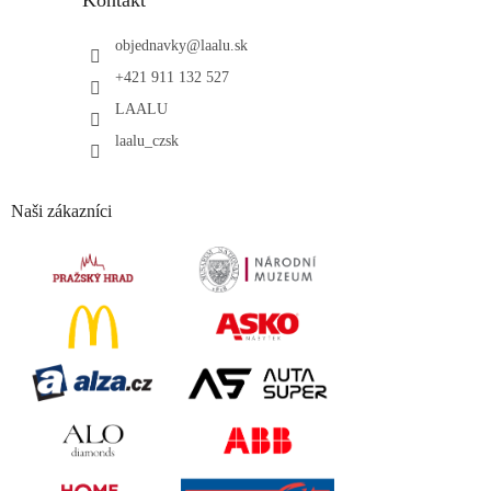
objednavky
@
laalu.sk
+421 911 132 527
LAALU
laalu_czsk
Naši zákazníci