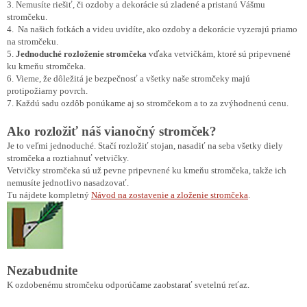
3. Nemusíte riešiť, či ozdoby a dekorácie sú zladené a pristanú Vášmu
stromčeku.
4. Na našich fotkách a videu uvidíte, ako ozdoby a dekorácie vyzerajú priamo
na stromčeku.
5.
Jednoduché rozloženie stromčeka
vďaka vetvičkám, ktoré sú pripevnené
ku kmeňu stromčeka.
6. Vieme, že dôležitá je bezpečnosť a všetky naše stromčeky majú
protipožiarny povrch.
7. Každú sadu ozdôb ponúkame aj so stromčekom a to za zvýhodnenú cenu.
Ako rozložiť náš vianočný stromček?
Je to veľmi jednoduché. Stačí rozložiť stojan, nasadiť na seba všetky diely
stromčeka a roztiahnuť vetvičky.
Vetvičky stromčeka sú už pevne pripevnené ku kmeňu stromčeka, takže ich
nemusíte jednotlivo nasadzovať.
Tu nájdete kompletný
Návod na zostavenie a zloženie stromčeka
.
Nezabudnite
K ozdobenému stromčeku odporúčame zaobstarať svetelnú reťaz.