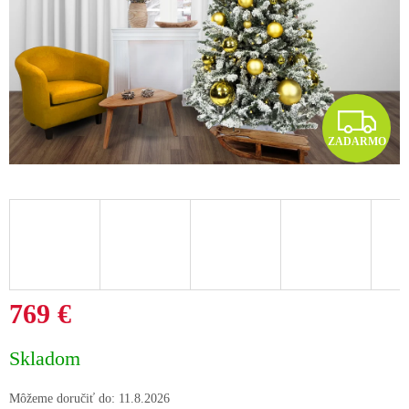
Z
ZADARMO
A
D
A
R
M
769 €
O
Jednotková
Skladom
cena:
Môžeme doručiť do:
11.8.2026