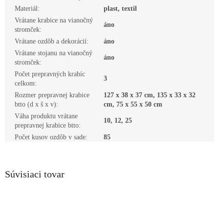
Materiál
:
plast, textil
Vrátane krabice na vianočný
áno
stromček
:
Vrátane ozdôb a dekorácií
:
áno
Vrátane stojanu na vianočný
áno
stromček
:
Počet prepravných krabíc
3
celkom
:
Rozmer prepravnej krabice
127 x 38 x 37 cm, 135 x 33 x 32
btto (d x š x v)
:
cm, 75 x 55 x 50 cm
Váha produktu vrátane
10, 12, 25
prepravnej krabice btto
:
Počet kusov ozdôb v sade
:
85
Súvisiaci tovar