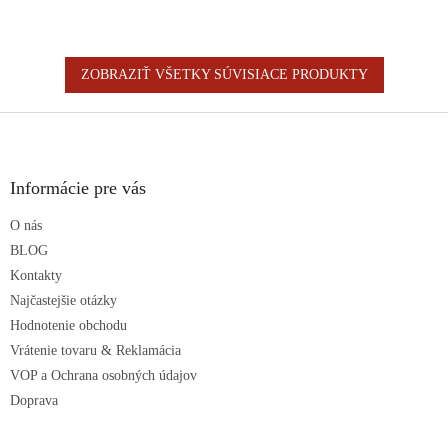
ZOBRAZIŤ VŠETKY SÚVISIACE PRODUKTY
Z
á
p
ä
Informácie pre vás
t
O nás
i
e
BLOG
Kontakty
Najčastejšie otázky
Hodnotenie obchodu
Vrátenie tovaru & Reklamácia
VOP a Ochrana osobných údajov
Doprava