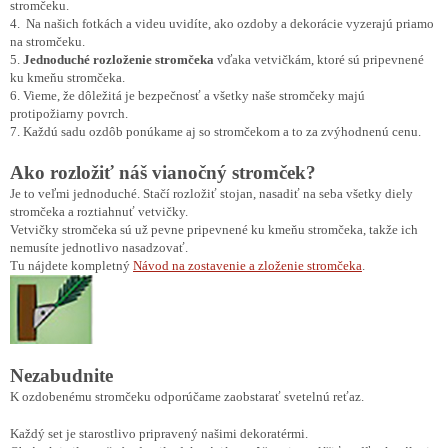
stromčeku.
4. Na našich fotkách a videu uvidíte, ako ozdoby a dekorácie vyzerajú priamo
na stromčeku.
5.
Jednoduché rozloženie stromčeka
vďaka vetvičkám, ktoré sú pripevnené
ku kmeňu stromčeka.
6. Vieme, že dôležitá je bezpečnosť a všetky naše stromčeky majú
protipožiarny povrch.
7. Každú sadu ozdôb ponúkame aj so stromčekom a to za zvýhodnenú cenu.
Ako rozložiť náš vianočný stromček?
Je to veľmi jednoduché. Stačí rozložiť stojan, nasadiť na seba všetky diely
stromčeka a roztiahnuť vetvičky.
Vetvičky stromčeka sú už pevne pripevnené ku kmeňu stromčeka, takže ich
nemusíte jednotlivo nasadzovať.
Tu nájdete kompletný
Návod na zostavenie a zloženie stromčeka
.
Nezabudnite
K ozdobenému stromčeku odporúčame zaobstarať svetelnú reťaz.
Každý set je starostlivo pripravený našimi dekoratérmi.