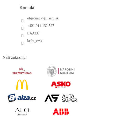
Kontakt
objednavky
@
laalu.sk
+421 911 132 527
LAALU
laalu_czsk
Naši zákazníci