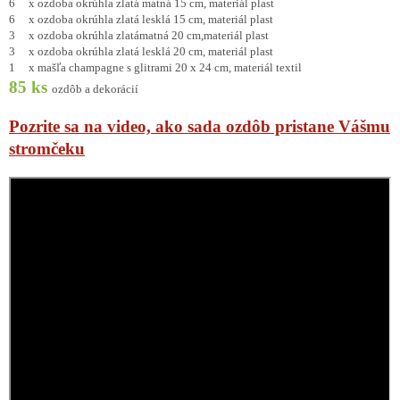
6 x ozdoba
okrúhla zlatá matná 15 cm, materiál plast
6 x ozdoba okrúhla zlatá lesklá 15 cm, materiál plast
3 x ozdoba
okrúhla zlatámatná 20 cm,materiál plast
3 x ozdoba okrúhla zlatá lesklá 20 cm, materiál plast
1 x mašľa champagne s glitrami 20 x 24 cm, materiál textil
85 ks
ozdôb a dekorácií
Pozrite sa na video, ako sada ozdôb pristane Vášmu
stromčeku