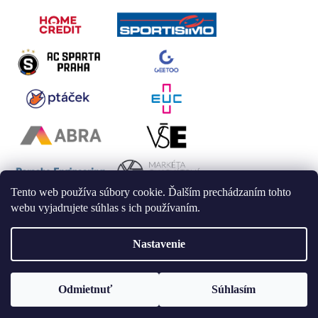
Tento web používa súbory cookie. Ďalším prechádzaním tohto
webu vyjadrujete súhlas s ich používaním.
Nastavenie
Vytvoril Shoptet
Odmietnuť
Súhlasím
Copyright 2026
LAALU
. Všetky práva vyhradené.