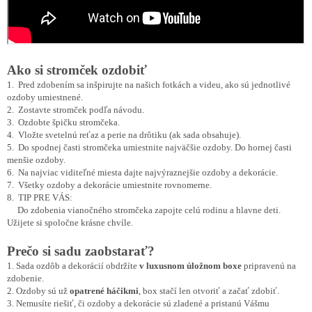
Ako si stromček ozdobiť
1. Pred zdobením sa inšpirujte na našich fotkách a videu, ako sú jednotlivé
ozdoby umiestnené.
2. Zostavte stromček podľa návodu.
3. Ozdobte špičku stromčeka.
4. Vložte svetelnú reťaz a perie na drôtiku (ak sada obsahuje).
5. Do spodnej časti stromčeka umiestnite najväčšie ozdoby. Do hornej časti
menšie ozdoby.
6. Na najviac viditeľné miesta dajte najvýraznejšie ozdoby a dekorácie.
7. Všetky ozdoby a dekorácie umiestnite rovnomerne.
8. TIP PRE VÁS:
Do zdobenia vianočného stromčeka zapojte celú rodinu a hlavne deti.
Užijete si spoločne krásne chvíle.
Prečo si sadu zaobstarať?
1. Sada ozdôb a dekorácií obdržíte
v luxusnom úložnom boxe
pripravenú na
zdobenie.
2. Ozdoby sú už
opatrené háčikmi
, box stačí len otvoriť a začať zdobiť.
3. Nemusíte riešiť, či ozdoby a dekorácie sú zladené a pristanú Vášmu