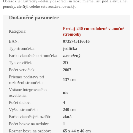
Obrázok je ilustračný - detaily dekorácií sa môžu mierne líšiť podľa aktuálnej
ponuky, ale štýl celého setu zostáva rovnaký.
Dodatočné parametre
Predaj-240 cm ozdobené vianočné
Kategória
:
stromčeky
EAN
:
0735745116616
Typ stromčeka
:
jedlička
Farba vianočného stromčeka
:
zasnežený
Typ vetvičiek
:
2D
Počet vetvičiek
:
2067
Priemer podstavy pri
137 cm
rozložení stromčeka
:
Vrátane integrovaného
nie
osvetlenia
:
Počet dielov
:
4
Výška stromčeka
:
240 cm
Farba vianočných ozdôb
:
zlatá
Počet boxov na ozdoby
:
1
Rozmer boxu na ozdoby
:
65 x 44 x 46 cm