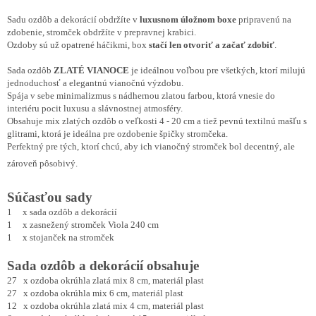
Sadu ozdôb a dekorácií obdržíte v
luxusnom úložnom boxe
pripravenú na
zdobenie, stromček obdržíte v prepravnej krabici.
Ozdoby sú už opatrené háčikmi, box
stačí len otvoriť a začať zdobiť
.
Sada ozdôb
ZLATÉ VIANOCE
je ideálnou voľbou pre všetkých, ktorí milujú
jednoduchosť a elegantnú vianočnú výzdobu.
Spája v sebe minimalizmus s nádhernou zlatou farbou, ktorá vnesie do
interiéru pocit luxusu a slávnostnej atmosféry.
Obsahuje mix zlatých ozdôb o veľkosti 4 - 20 cm a tiež pevnú textilnú mašľu s
glitrami, ktorá je ideálna pre ozdobenie špičky stromčeka.
Perfektný pre tých, ktorí chcú, aby ich vianočný stromček bol decentný, ale
zároveň pôsobivý.
Súčasťou sady
1 x sada ozdôb a dekorácií
1 x zasnežený stromček Viola 240 cm
1 x stojanček na stromček
Sada ozdôb a dekorácií obsahuje
27 x ozdoba
okrúhla zlatá mix 8 cm, materiál plast
27 x ozdoba
okrúhla mix 6 cm, materiál plast
12 x ozdoba
okrúhla zlatá mix 4 cm, materiál plast