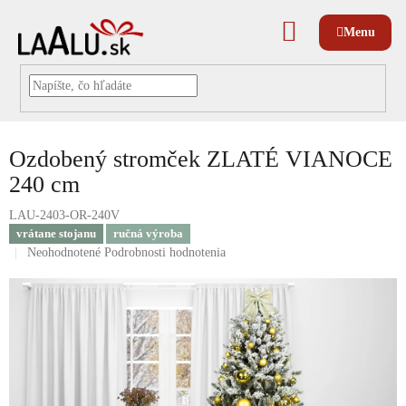
Prejsť
na
NÁKUPNÝ
obsah
KOŠÍK
Ozdobený stromček ZLATÉ VIANOCE
240 cm
LAU-2403-OR-240V
vrátane stojanu
ručná výroba
Priemerné
Neohodnotené
Podrobnosti hodnotenia
hodnotenie
produktu
je
0,0
z
5
hviezdičiek.