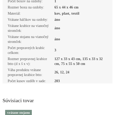
Počet boxov na ozdoby
:
1
Rozmer boxu na ozdoby
:
65 x 44 x 46 cm
Materiál
:
kov, plast, textil
Vrátane háčikov na ozdoby
:
áno
Vrátane krabice na vianočný
áno
stromček
:
Vrátane stojanu na vianočný
áno
stromček
:
Počet prepravných krabíc
3
celkom
:
Rozmer prepravnej krabice
127 x 33 x 43 cm, 135 x 33 x 32
btto (d x š x v)
:
cm, 75 x 55 x 50 cm
Váha produktu vrátane
26, 12, 24
prepravnej krabice btto
:
Počet kusov ozdôb v sade
:
203
Súvisiaci tovar
vrátane stojanu