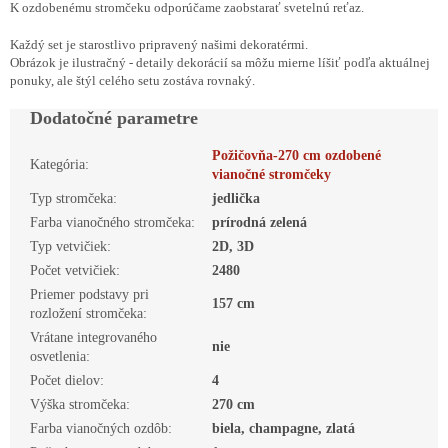
K ozdobenému stromčeku odporúčame zaobstarať svetelnú reťaz.
Každý set je starostlivo pripravený našimi dekoratérmi.
Obrázok je ilustračný - detaily dekorácií sa môžu mierne líšiť podľa aktuálnej
ponuky, ale štýl celého setu zostáva rovnaký.
Dodatočné parametre
Požičovňa-270 cm ozdobené
Kategória
:
vianočné stromčeky
Typ stromčeka
:
jedlička
Farba vianočného stromčeka
:
prírodná zelená
Typ vetvičiek
:
2D, 3D
Počet vetvičiek
:
2480
Priemer podstavy pri
157 cm
rozložení stromčeka
:
Vrátane integrovaného
nie
osvetlenia
:
Počet dielov
:
4
Výška stromčeka
:
270 cm
Farba vianočných ozdôb
:
biela, champagne, zlatá