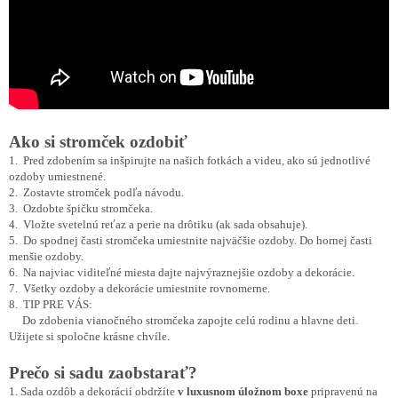
Ako si stromček ozdobiť
1. Pred zdobením sa inšpirujte na našich fotkách a videu, ako sú jednotlivé
ozdoby umiestnené.
2. Zostavte stromček podľa návodu.
3. Ozdobte špičku stromčeka.
4. Vložte svetelnú reťaz a perie na drôtiku (ak sada obsahuje).
5. Do spodnej časti stromčeka umiestnite najväčšie ozdoby. Do hornej časti
menšie ozdoby.
6. Na najviac viditeľné miesta dajte najvýraznejšie ozdoby a dekorácie.
7. Všetky ozdoby a dekorácie umiestnite rovnomerne.
8. TIP PRE VÁS:
Do zdobenia vianočného stromčeka zapojte celú rodinu a hlavne deti.
Užijete si spoločne krásne chvíle.
Prečo si sadu zaobstarať?
1. Sada ozdôb a dekorácií obdržíte
v luxusnom úložnom boxe
pripravenú na