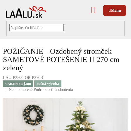
Prejsť
na
NÁKUPNÝ
obsah
KOŠÍK
POŽIČANIE - Ozdobený stromček
SAMETOVÉ POTEŠENIE II 270 cm
zelený
LAU-P2500-OR-P270B
vrátane stojanu
ručná výroba
Priemerné
Neohodnotené
Podrobnosti hodnotenia
hodnotenie
produktu
je
0,0
z
5
hviezdičiek.