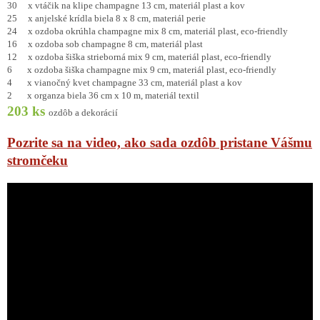
30 x vtáčik na klipe champagne 13 cm, materiál plast a kov
25 x anjelské krídla biela 8 x 8 cm, materiál perie
24 x ozdoba okrúhla champagne mix 8 cm, materiál plast, eco-friendly
16 x ozdoba sob champagne 8 cm, materiál plast
12 x ozdoba šiška strieborná mix 9 cm, materiál plast, eco-friendly
6 x ozdoba šiška champagne mix 9 cm, materiál plast, eco-friendly
4 x vianočný kvet champagne 33 cm, materiál plast a kov
2 x organza biela 36 cm x 10 m, materiál textil
203 ks
ozdôb a dekorácií
Pozrite sa na video, ako sada ozdôb pristane Vášmu
stromčeku