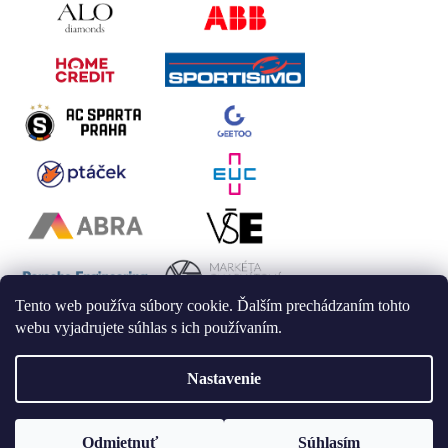
Tento web používa súbory cookie. Ďalším prechádzaním tohto
webu vyjadrujete súhlas s ich používaním.
Nastavenie
Vytvoril Shoptet
Odmietnuť
Súhlasím
Copyright 2026
LAALU
. Všetky práva vyhradené.