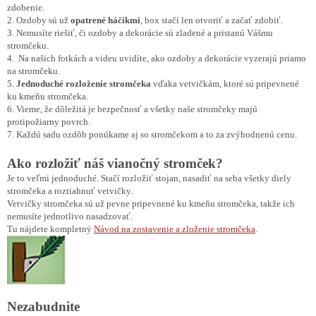
zdobenie.
2. Ozdoby sú už
opatrené háčikmi
, box stačí len otvoriť a začať zdobiť.
3. Nemusíte riešiť, či ozdoby a dekorácie sú zladené a pristanú Vášmu
stromčeku.
4. Na našich fotkách a videu uvidíte, ako ozdoby a dekorácie vyzerajú priamo
na stromčeku.
5.
Jednoduché rozloženie stromčeka
vďaka vetvičkám, ktoré sú pripevnené
ku kmeňu stromčeka.
6. Vieme, že dôležitá je bezpečnosť a všetky naše stromčeky majú
protipožiarny povrch.
7. Každú sadu ozdôb ponúkame aj so stromčekom a to za zvýhodnenú cenu.
Ako rozložiť náš vianočný stromček?
Je to veľmi jednoduché. Stačí rozložiť stojan, nasadiť na seba všetky diely
stromčeka a roztiahnuť vetvičky.
Vetvičky stromčeka sú už pevne pripevnené ku kmeňu stromčeka, takže ich
nemusíte jednotlivo nasadzovať.
Tu nájdete kompletný
Návod na zostavenie a zloženie stromčeka
.
Nezabudnite