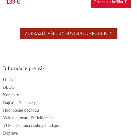
139 €
ZOBRAZIŤ VŠETKY SÚVISIACE PRODUKTY
Z
á
p
ä
Informácie pre vás
t
O nás
i
e
BLOG
Kontakty
Najčastejšie otázky
Hodnotenie obchodu
Vrátenie tovaru & Reklamácia
VOP a Ochrana osobných údajov
Doprava