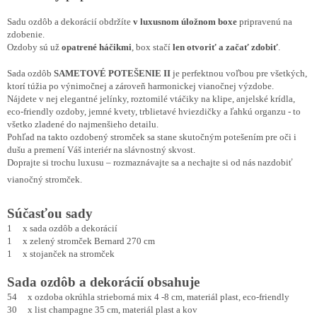
Sadu ozdôb a dekorácií obdržíte
v luxusnom úložnom boxe
pripravenú na
zdobenie.
Ozdoby sú už
opatrené háčikmi
, box stačí
len otvoriť a začať zdobiť
.
Sada ozdôb
SAMETOVÉ POTEŠENIE II
je perfektnou voľbou pre všetkých,
ktorí túžia po výnimočnej a zároveň harmonickej vianočnej výzdobe.
Nájdete v nej elegantné jelínky, roztomilé vtáčiky na klipe, anjelské krídla,
eco-friendly ozdoby, jemné kvety, trblietavé hviezdičky a ľahkú organzu - to
všetko zladené do najmenšieho detailu.
Pohľad na takto ozdobený stromček sa stane skutočným potešením pre oči i
dušu a premení Váš interiér na slávnostný skvost.
Doprajte si trochu luxusu – rozmaznávajte sa a nechajte si od nás nazdobiť
vianočný stromček.
Súčasťou sady
1 x sada ozdôb a dekorácií
1 x zelený stromček Bernard 270 cm
1 x stojanček na stromček
Sada ozdôb a dekorácií obsahuje
54 x ozdoba okrúhla strieborná mix 4 -8 cm, materiál plast, eco-friendly
30 x list champagne 35 cm, materiál plast a kov