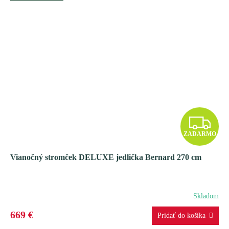
Z
ZADARMO
A
Vianočný stromček DELUXE jedlička Bernard 270 cm
D
A
Skladom
R
669 €