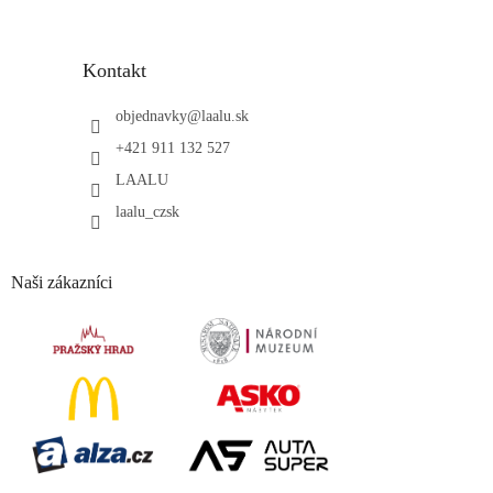
Kontakt
objednavky
@
laalu.sk
+421 911 132 527
LAALU
laalu_czsk
Naši zákazníci