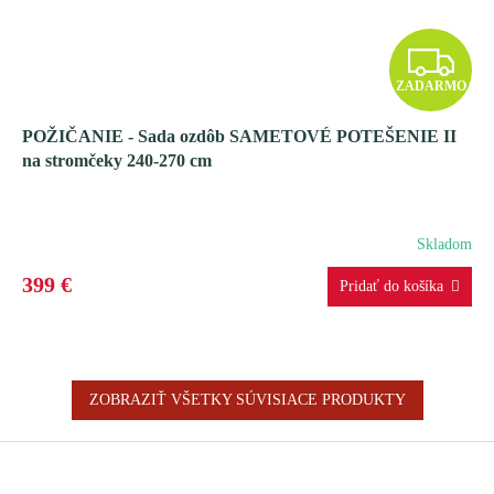
Z
ZADARMO
A
POŽIČANIE - Sada ozdôb SAMETOVÉ POTEŠENIE II
D
na stromčeky 240-270 cm
A
R
Skladom
M
399 €
O
ZOBRAZIŤ VŠETKY SÚVISIACE PRODUKTY
Z
á