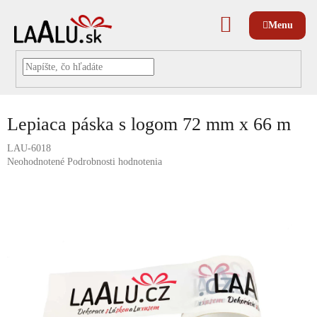
Prejsť
na
NÁKUPNÝ
obsah
KOŠÍK
Lepiaca páska s logom 72 mm x 66 m
LAU-6018
Priemerné
Neohodnotené
Podrobnosti hodnotenia
hodnotenie
produktu
je
0,0
z
5
hviezdičiek.