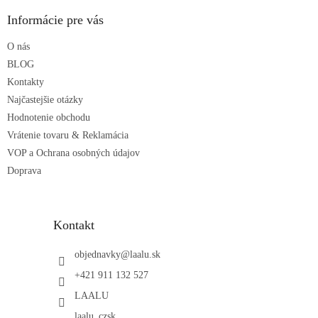
p
ä
Informácie pre vás
t
O nás
i
e
BLOG
Kontakty
Najčastejšie otázky
Hodnotenie obchodu
Vrátenie tovaru & Reklamácia
VOP a Ochrana osobných údajov
Doprava
Kontakt
objednavky
@
laalu.sk
+421 911 132 527
LAALU
laalu_czsk