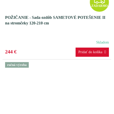
Z
ZADARMO
A
POŽIČANIE - Sada ozdôb SAMETOVÉ POTEŠENIE II
D
na stromčeky 120-210 cm
A
R
Skladom
M
244 €
O
ručná výroba