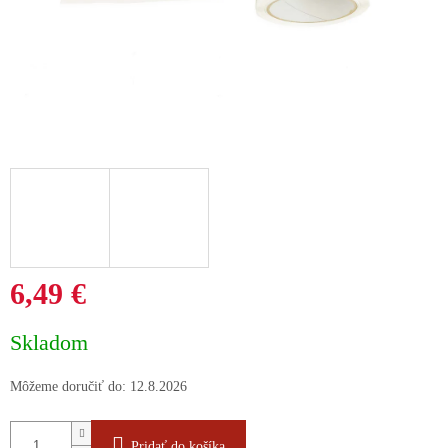
6,49 €
Jednotková
Skladom
cena:
Môžeme doručiť do:
12.8.2026
Pridať do košíka