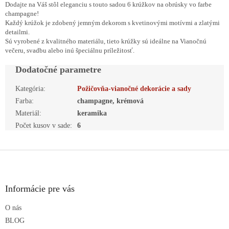
Dodajte na Váš stôl eleganciu s touto sadou 6 krúžkov na obrúsky vo farbe
champagne!
Každý krúžok je zdobený jemným dekorom s kvetinovými motívmi a zlatými
detailmi.
Sú vyrobené z kvalitného materiálu, tieto krúžky sú ideálne na Vianočnú
večeru, svadbu alebo inú špeciálnu príležitosť.
Dodatočné parametre
Kategória
:
Požičovňa-vianočné dekorácie a sady
Farba
:
champagne, krémová
Materiál
:
keramika
Počet kusov v sade
:
6
Z
á
p
ä
Informácie pre vás
t
O nás
i
e
BLOG