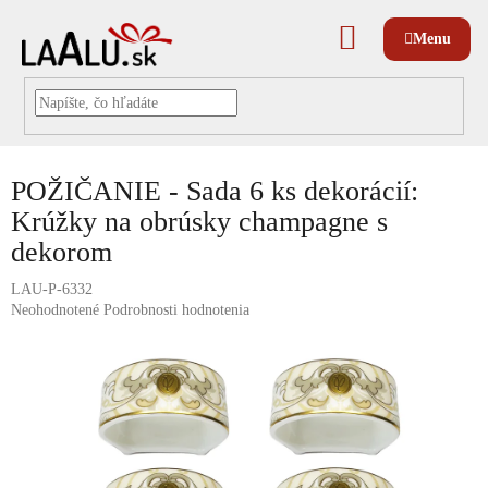
Prejsť
na
NÁKUPNÝ
obsah
KOŠÍK
POŽIČANIE - Sada 6 ks dekorácií:
Krúžky na obrúsky champagne s
dekorom
LAU-P-6332
Priemerné
Neohodnotené
Podrobnosti hodnotenia
hodnotenie
produktu
je
0,0
z
5
hviezdičiek.