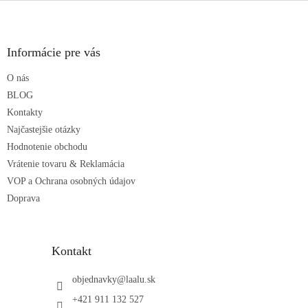
Z
á
p
ä
Informácie pre vás
t
O nás
i
e
BLOG
Kontakty
Najčastejšie otázky
Hodnotenie obchodu
Vrátenie tovaru & Reklamácia
VOP a Ochrana osobných údajov
Doprava
Kontakt
objednavky
@
laalu.sk
+421 911 132 527