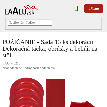
Prejsť
na
NÁKUPNÝ
obsah
KOŠÍK
POŽIČANIE - Sada 13 ks dekorácií:
Dekoračná tácka, obrúsky a behúň na
stôl
LAU-P-6215
Priemerné
Neohodnotené
Podrobnosti hodnotenia
hodnotenie
produktu
je
0,0
z
5
hviezdičiek.