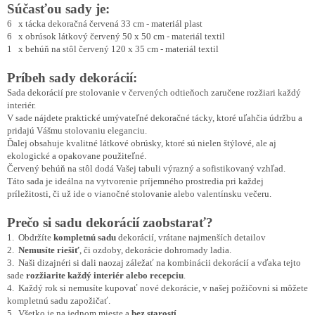
Súčasťou sady je:
6 x tácka dekoračná červená 33 cm - materiál plast
6 x obrúsok látkový červený 50 x 50 cm - materiál textil
1 x behúň na stôl červený 120 x 35 cm - materiál textil
Príbeh sady dekorácií:
Sada dekorácií pre stolovanie v červených odtieňoch zaručene rozžiari každý
interiér.
V sade nájdete praktické umývateľné dekoračné tácky, ktoré uľahčia údržbu a
pridajú Vášmu stolovaniu eleganciu.
Ďalej obsahuje kvalitné látkové obrúsky, ktoré sú nielen štýlové, ale aj
ekologické a opakovane použiteľné.
Červený behúň na stôl dodá Vašej tabuli výrazný a sofistikovaný vzhľad.
Táto sada je ideálna na vytvorenie príjemného prostredia pri každej
príležitosti, či už ide o vianočné stolovanie alebo valentínsku večeru.
Prečo si sadu dekorácií zaobstarať?
1. Obdržíte
kompletnú sadu
dekorácií, vrátane najmenších detailov
2.
Nemusíte riešiť
, či ozdoby, dekorácie dohromady ladia.
3. Naši dizajnéri si dali naozaj záležať na kombinácii dekorácií a vďaka tejto
sade
rozžiarite každý interiér alebo recepciu
.
4. Každý rok si nemusíte kupovať nové dekorácie, v našej požičovni si môžete
kompletnú sadu zapožičať.
5. Všetko je na jednom mieste a
bez starostí
.