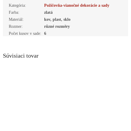
Kategória
:
Požičovňa-vianočné dekorácie a sady
Farba
:
zlatá
Materiál
:
kov, plast, sklo
Rozmer
:
různé rozměry
Počet kusov v sade
:
6
Súvisiaci tovar