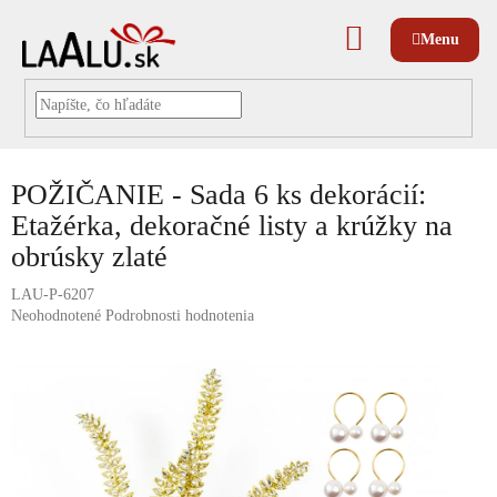
Prejsť
na
NÁKUPNÝ
obsah
KOŠÍK
POŽIČANIE - Sada 6 ks dekorácií:
Etažérka, dekoračné listy a krúžky na
obrúsky zlaté
LAU-P-6207
Priemerné
Neohodnotené
Podrobnosti hodnotenia
hodnotenie
produktu
je
0,0
z
5
hviezdičiek.