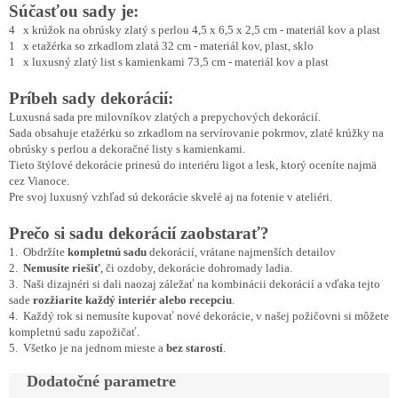
Súčasťou sady je:
4 x krúžok na obrúsky zlatý s perlou 4,5 x 6,5 x 2,5 cm - materiál kov a plast
1 x etažérka so zrkadlom zlatá 32 cm - materiál kov, plast, sklo
1 x luxusný zlatý list s kamienkami 73,5 cm - materiál kov a plast
Príbeh sady dekorácií:
Luxusná sada pre milovníkov zlatých a prepychových dekorácií.
Sada obsahuje etažérku so zrkadlom na servírovanie pokrmov, zlaté krúžky na
obrúsky s perlou a dekoračné listy s kamienkami.
Tieto štýlové dekorácie prinesú do interiéru ligot a lesk, ktorý oceníte najmä
cez Vianoce.
Pre svoj luxusný vzhľad sú dekorácie skvelé aj na fotenie v ateliéri.
Prečo si sadu dekorácií zaobstarať?
1. Obdržíte
kompletnú sadu
dekorácií, vrátane najmenších detailov
2.
Nemusíte riešiť
, či ozdoby, dekorácie dohromady ladia.
3. Naši dizajnéri si dali naozaj záležať na kombinácii dekorácií a vďaka tejto
sade
rozžiarite každý interiér alebo recepciu
.
4. Každý rok si nemusíte kupovať nové dekorácie, v našej požičovni si môžete
kompletnú sadu zapožičať.
5. Všetko je na jednom mieste a
bez starostí
.
Dodatočné parametre