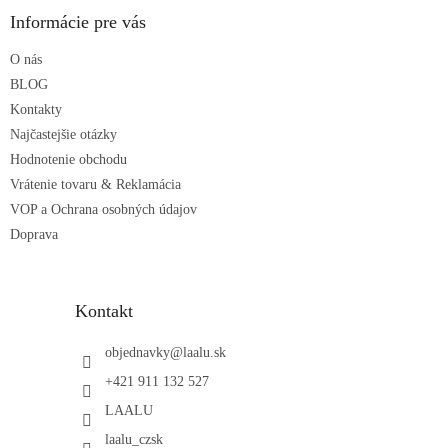
ä
Informácie pre vás
t
O nás
i
e
BLOG
Kontakty
Najčastejšie otázky
Hodnotenie obchodu
Vrátenie tovaru & Reklamácia
VOP a Ochrana osobných údajov
Doprava
Kontakt
objednavky
@
laalu.sk
+421 911 132 527
LAALU
laalu_czsk