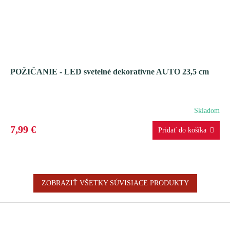
POŽIČANIE - LED svetelné dekoratívne AUTO 23,5 cm
Skladom
7,99 €
ZOBRAZIŤ VŠETKY SÚVISIACE PRODUKTY
Z
á
p