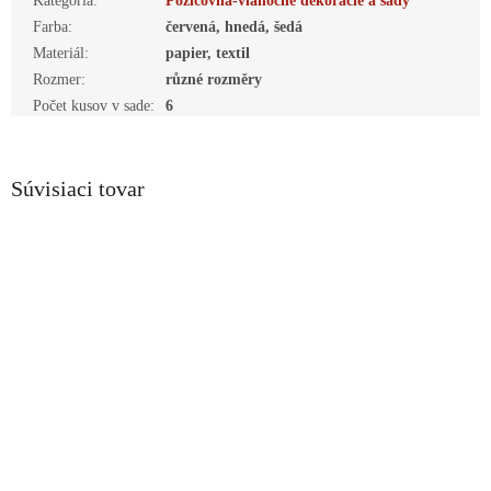
Kategória
:
Požičovňa-vianočné dekorácie a sady
Farba
:
červená, hnedá, šedá
Materiál
:
papier, textil
Rozmer
:
různé rozměry
Počet kusov v sade
:
6
Súvisiaci tovar