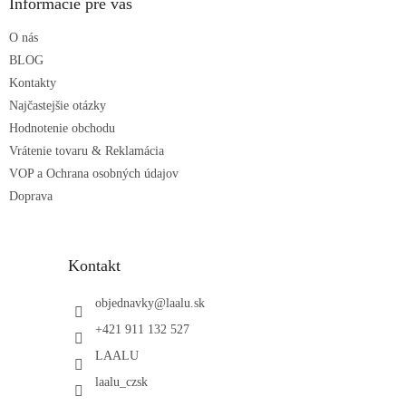
ä
Informácie pre vás
t
O nás
i
e
BLOG
Kontakty
Najčastejšie otázky
Hodnotenie obchodu
Vrátenie tovaru & Reklamácia
VOP a Ochrana osobných údajov
Doprava
Kontakt
objednavky
@
laalu.sk
+421 911 132 527
LAALU
laalu_czsk