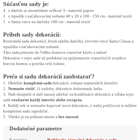
Súčasťou sady je:
4 x darček so stromčekmi veľkosť S - materiál papier
1 x trpaslík s naťahovacími nohami 40 x 20 x 100 - 156 cm - materiál textil
1 x Santa vrece na darčeky 100 cm - materiál textil
Príbeh sady dekorácií:
Roztomilá sada dekorácií, ktorá zahŕňa darčeky, červené vrece Santa Clausa a
trpaslíka s naťahovacími nohami.
Táto sada prinesie do Vášho domova vianočné kúzlo a radosť.
Dekorácie v tejto sade sú perfektné na spríjemnenie vianočných sviatkov
hravou formou a potešia celú rodinu.
Prečo si sadu dekorácií zaobstarať?
1. Obdržíte
kompletnú sadu
dekorácií, vrátane najmenších detailov
2.
Nemusíte riešiť
, či ozdoby, dekorácie dohromady ladia.
3. Naši dizajnéri si dali naozaj záležať na kombinácii dekorácií a vďaka tejto
sade
rozžiarite každý interiér alebo recepciu
.
4. Každý rok si nemusíte kupovať nové dekorácie, v našej požičovni si môžete
kompletnú sadu zapožičať.
5. Všetko je na jednom mieste a
bez starostí
.
Dodatočné parametre