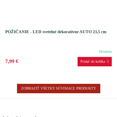
POŽIČANIE - LED svetelné dekoratívne AUTO 23,5 cm
Skladom
7,99 €
ZOBRAZIŤ VŠETKY SÚVISIACE PRODUKTY
Z
á
p