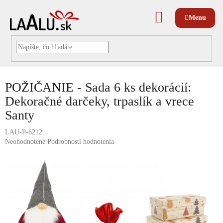
Prejsť
na
NÁKUPNÝ
obsah
KOŠÍK
POŽIČANIE - Sada 6 ks dekorácií:
Dekoračné darčeky, trpaslík a vrece
Santy
LAU-P-6212
Priemerné
Neohodnotené
Podrobnosti hodnotenia
hodnotenie
produktu
je
0,0
z
5
hviezdičiek.