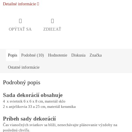
Detailné informácie
OPÝTAŤ SA
ZDIEĽAŤ
Popis
Podobné (10)
Hodnotenie
Diskusia
Značka
Ostatné informácie
Podrobný popis
Sada dekorácií obsahuje
4 x svietnik 6 x 6 x 8 cm, materiál sklo
2 x anjelikovia 33 a 25 cm, materiál keramika
Príbeh sady dekorácií
Čas vianočných sviatkov sa blíži, nenechávajte plánovanie výzdoby na
poslednú chvíľu.