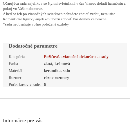
Očarujúca sada anjelikov so štyrmi svietnikmi v čas Vianoc doladí harmóniu a
pokoj vo Vašom domove.
A keď sa ich po vianočných sviatkoch nebudete chcieť vzdať, nemusíte.
Romantické figúrky anjelikov môžu zdobiť Váš domov celoročne.
*sada neobsahuje voľne položené ozdoby
Dodatočné parametre
Kategória
:
Požičovňa-vianočné dekorácie a sady
Farba
:
zlatá, krémová
Materiál
:
keramika, sklo
Rozmer
:
rôzne rozmery
Počet kusov v sade
:
6
Z
á
p
ä
Informácie pre vás
t