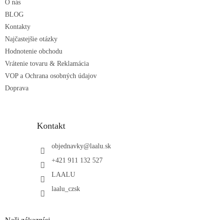
O nás
i
e
BLOG
Kontakty
Najčastejšie otázky
Hodnotenie obchodu
Vrátenie tovaru & Reklamácia
VOP a Ochrana osobných údajov
Doprava
Kontakt
objednavky
@
laalu.sk
+421 911 132 527
LAALU
laalu_czsk