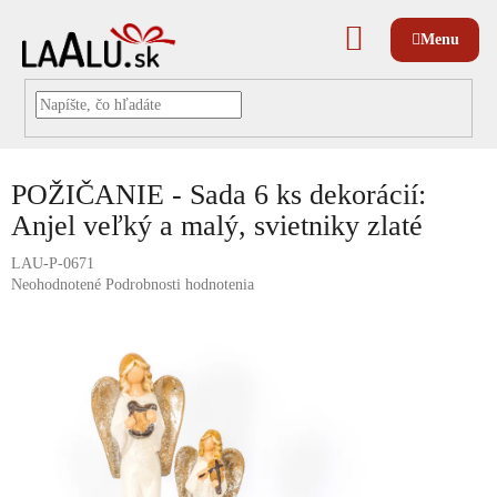
Prejsť
na
NÁKUPNÝ
obsah
KOŠÍK
POŽIČANIE - Sada 6 ks dekorácií:
Anjel veľký a malý, svietniky zlaté
LAU-P-0671
Priemerné
Neohodnotené
Podrobnosti hodnotenia
hodnotenie
produktu
je
0,0
z
5
hviezdičiek.