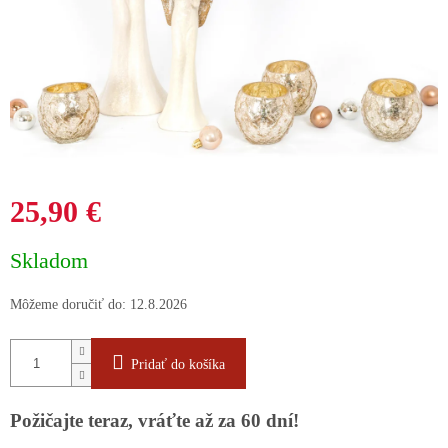
25,90 €
Jednotková
Skladom
cena:
Môžeme doručiť do:
12.8.2026
Pridať do košíka
Požičajte teraz, vráťte až za 60 dní!