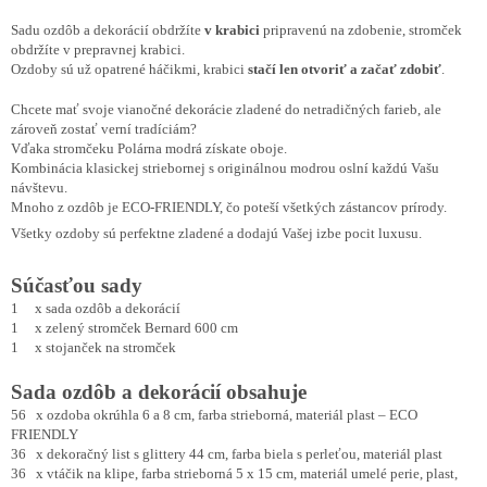
Sadu ozdôb a dekorácií obdržíte
v krabici
pripravenú na zdobenie, stromček
obdržíte v prepravnej krabici.
Ozdoby sú už opatrené háčikmi, krabici
stačí len otvoriť a začať zdobiť
.
Chcete mať svoje vianočné dekorácie zladené do netradičných farieb, ale
zároveň zostať verní tradíciám?
Vďaka stromčeku Polárna modrá získate oboje.
Kombinácia klasickej striebornej s originálnou modrou oslní každú Vašu
návštevu.
Mnoho z ozdôb je ECO-FRIENDLY, čo poteší všetkých zástancov prírody.
Všetky ozdoby sú perfektne zladené a dodajú Vašej izbe pocit luxusu.
Súčasťou sady
1 x sada ozdôb a dekorácií
1 x zelený stromček Bernard 600 cm
1 x stojanček na stromček
Sada ozdôb a dekorácií obsahuje
56 x ozdoba okrúhla 6 a 8 cm, farba strieborná, materiál plast – ECO
FRIENDLY
36 x dekoračný list s glittery 44 cm, farba biela s perleťou, materiál plast
36 x vtáčik na klipe, farba strieborná 5 x 15 cm, materiál umelé perie, plast,