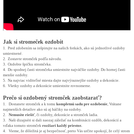
Jak si stromeček ozdobit
1. Pred zdobením sa inšpirujte na našich fotkách, ako sú jednotlivé ozdoby
umiestnené.
2. Zostavte stromček podľa návodu.
3. Ozdobte špičku stromčeka.
4. Do spodnej časti stromčeka umiestnite najväčšie ozdoby. Do hornej časti
menšie ozdoby.
5. Na najviac viditeľné miesta dajte najvýraznejšie ozdoby a dekorácie.
6. Všetky ozdoby a dekorácie umiestnite rovnomerne.
Prečo si ozdobený stromček zaobstarať?
1. Dostanete stromček a k tomu
kompletnú sadu pre ozdobenie
, Vrátane
najmenších detailov ako sú aj háčiky na ozdoby.
2.
Nemusíte riešiť
, či ozdoby, dekorácie a stromček ladia.
3. Naši dizajnéri si dali naozaj záležať na kombinácii ozdôb, dekorácií a
vďaka tomuto stromček
rozžiari každý
priestor.
4
. Vieme, že dôležitá je aj bezpečnosť, preto Vás určite upokojí, že celý strom