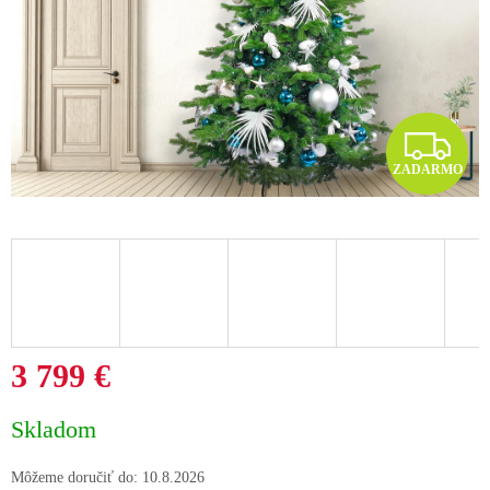
Z
ZADARMO
A
D
A
R
M
3 799 €
O
Jednotková
Skladom
cena:
Môžeme doručiť do:
10.8.2026