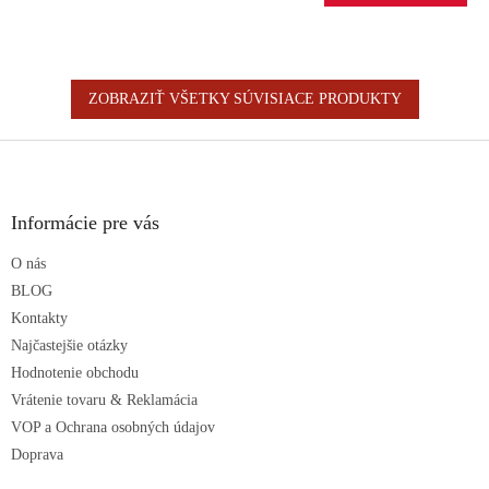
ZOBRAZIŤ VŠETKY SÚVISIACE PRODUKTY
Z
á
p
ä
Informácie pre vás
t
O nás
i
e
BLOG
Kontakty
Najčastejšie otázky
Hodnotenie obchodu
Vrátenie tovaru & Reklamácia
VOP a Ochrana osobných údajov
Doprava