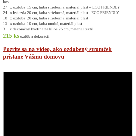
kov
27 x ozdoba 15 cm, farba strieborná, materiál plast – ECO FRIENDLY
24 x hviezda 20 cm, farba strieborná, materiál plast - ECO FRIENDLY
18 x ozdoba 20 cm, farba strieborná, materiál plast
15 x ozdoba 10 cm, farba modrá, materiál plast
3 x dekoračný kvetina na klipe 26 cm, materiál textil
215 ks
ozdôb a dekorácií
Pozrite sa na video, ako ozdobený stromček
pristane Vášmu domovu