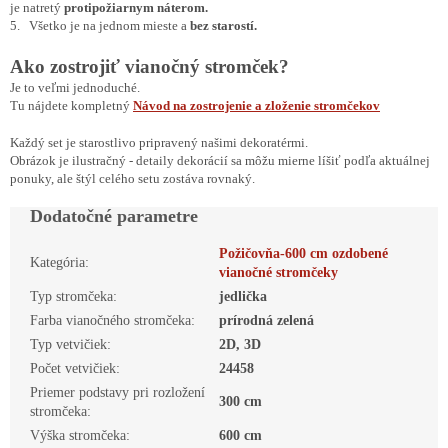
je natretý
protipožiarnym náterom.
5. Všetko je na jednom mieste a
bez starostí.
Ako zostrojiť vianočný stromček?
Je to veľmi jednoduché.
Tu nájdete kompletný
Návod na zostrojenie a zloženie stromčekov
Každý set je starostlivo pripravený našimi dekoratérmi.
Obrázok je ilustračný - detaily dekorácií sa môžu mierne líšiť podľa aktuálnej
ponuky, ale štýl celého setu zostáva rovnaký.
Dodatočné parametre
Požičovňa-600 cm ozdobené
Kategória
:
vianočné stromčeky
Typ stromčeka
:
jedlička
Farba vianočného stromčeka
:
prírodná zelená
Typ vetvičiek
:
2D, 3D
Počet vetvičiek
:
24458
Priemer podstavy pri rozložení
300 cm
stromčeka
:
Výška stromčeka
:
600 cm