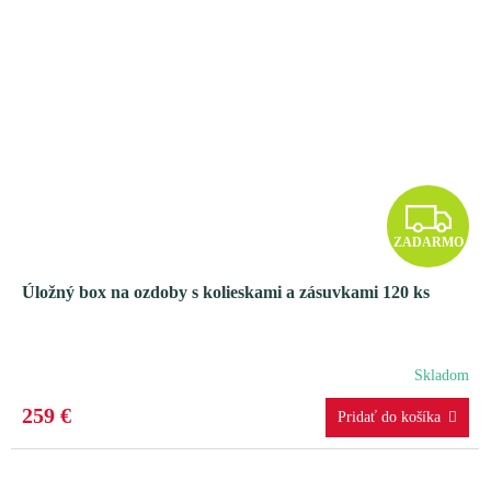
Z
ZADARMO
A
Úložný box na ozdoby s kolieskami a zásuvkami 120 ks
D
A
Skladom
R
259 €
M