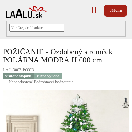
Prejsť
na
NÁKUPNÝ
obsah
KOŠÍK
POŽIČANIE - Ozdobený stromček
POLÁRNA MODRÁ II 600 cm
LAU-3003-P600B
vrátane stojanu
ručná výroba
Priemerné
Neohodnotené
Podrobnosti hodnotenia
hodnotenie
produktu
je
0,0
z
5
hviezdičiek.