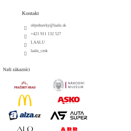
Kontakt
objednavky
@
laalu.sk
+421 911 132 527
LAALU
laalu_czsk
Naši zákazníci