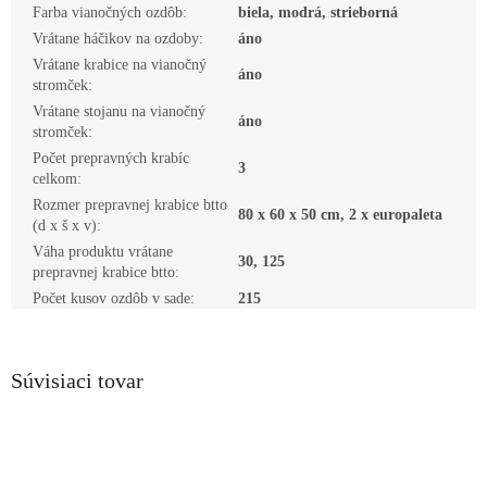
Farba vianočných ozdôb
:
biela, modrá, strieborná
Vrátane háčikov na ozdoby
:
áno
Vrátane krabice na vianočný
áno
stromček
:
Vrátane stojanu na vianočný
áno
stromček
:
Počet prepravných krabíc
3
celkom
:
Rozmer prepravnej krabice btto
80 x 60 x 50 cm, 2 x europaleta
(d x š x v)
:
Váha produktu vrátane
30, 125
prepravnej krabice btto
:
Počet kusov ozdôb v sade
:
215
Súvisiaci tovar