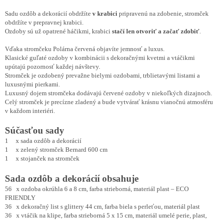
Sadu ozdôb a dekorácií obdržíte
v krabici
pripravenú na zdobenie, stromček
obdržíte v prepravnej krabici.
Ozdoby sú už opatrené háčikmi, krabici
stačí len otvoriť a začať zdobiť
.
Vďaka stromčeku Polárna červená objavíte jemnosť a luxus.
Klasické guľaté ozdoby v kombinácii s dekoračnými kvetmi a vtáčikmi
upútajú pozornosť každej návštevy.
Stromček je ozdobený prevažne bielymi ozdobami, trblietavými listami a
luxusnými pierkami.
Luxusný dojem stromčeka dodávajú červené ozdoby v niekoľkých dizajnoch.
Celý stromček je precízne zladený a bude vytvárať krásnu vianočnú atmosféru
v každom interiéri.
Súčasťou sady
1 x sada ozdôb a dekorácií
1 x zelený stromček Bernard 600 cm
1 x stojanček na stromček
Sada ozdôb a dekorácií obsahuje
56 x ozdoba okrúhla 6 a 8 cm, farba strieborná, materiál plast – ECO
FRIENDLY
36 x dekoračný list s glittery 44 cm, farba biela s perleťou, materiál plast
36 x vtáčik na klipe, farba strieborná 5 x 15 cm, materiál umelé perie, plast,