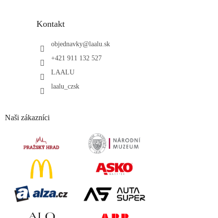
Kontakt
objednavky
@
laalu.sk
+421 911 132 527
LAALU
laalu_czsk
Naši zákazníci