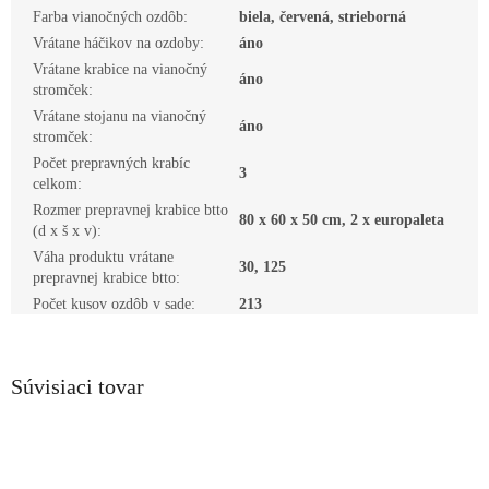
Farba vianočných ozdôb
:
biela, červená, strieborná
Vrátane háčikov na ozdoby
:
áno
Vrátane krabice na vianočný
áno
stromček
:
Vrátane stojanu na vianočný
áno
stromček
:
Počet prepravných krabíc
3
celkom
:
Rozmer prepravnej krabice btto
80 x 60 x 50 cm, 2 x europaleta
(d x š x v)
:
Váha produktu vrátane
30, 125
prepravnej krabice btto
:
Počet kusov ozdôb v sade
:
213
Súvisiaci tovar