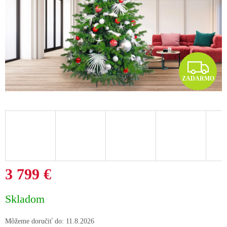
Z
ZADARMO
A
D
A
R
M
3 799 €
O
Jednotková
Skladom
cena:
Môžeme doručiť do:
11.8.2026