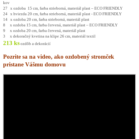
kov
27 x ozdoba 15 cm, farba strieborná, materiál plast – ECO FRIENDLY
24 x hviezda 20 cm, farba strieborná, materiál plast - ECO FRIENDLY
14 x ozdoba 20 cm, farba strieborná, materiál plast
8 x ozdoba 15 cm, farba červená, materiál plast – ECO FRIENDLY
9 x ozdoba 20 cm, farba červená, materiál plast
3 x dekoračný kvetina na klipe 26 cm, materiál textil
213 ks
ozdôb a dekorácií
Pozrite sa na video, ako ozdobený stromček
pristane Vášmu domovu