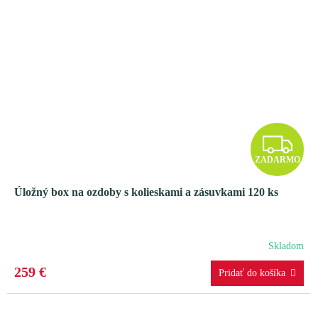
Z
ZADARMO
A
Úložný box na ozdoby s kolieskami a zásuvkami 120 ks
D
A
Skladom
R
259 €
M