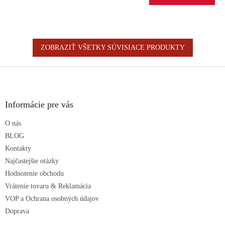
ZOBRAZIŤ VŠETKY SÚVISIACE PRODUKTY
Z
á
p
ä
Informácie pre vás
t
O nás
i
e
BLOG
Kontakty
Najčastejšie otázky
Hodnotenie obchodu
Vrátenie tovaru & Reklamácia
VOP a Ochrana osobných údajov
Doprava