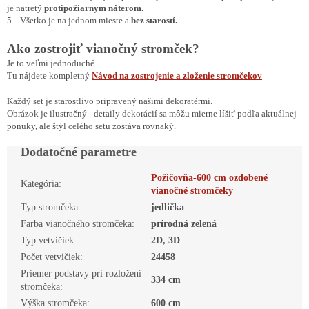
je natretý
protipožiarnym náterom.
5. Všetko je na jednom mieste a
bez starostí.
Ako zostrojiť vianočný stromček?
Je to veľmi jednoduché.
Tu nájdete kompletný
Návod na zostrojenie a zloženie stromčekov
Každý set je starostlivo pripravený našimi dekoratérmi.
Obrázok je ilustračný - detaily dekorácií sa môžu mierne líšiť podľa aktuálnej
ponuky, ale štýl celého setu zostáva rovnaký.
Dodatočné parametre
Požičovňa-600 cm ozdobené
Kategória
:
vianočné stromčeky
Typ stromčeka
:
jedlička
Farba vianočného stromčeka
:
prírodná zelená
Typ vetvičiek
:
2D, 3D
Počet vetvičiek
:
24458
Priemer podstavy pri rozložení
334 cm
stromčeka
:
Výška stromčeka
:
600 cm