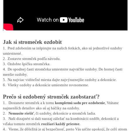
Jak si stromeček ozdobit
1. Pred zdobením sa inšpirujte na našich fotkách, ako sú jednotlivé ozdoby
umiestnené.
2. Zostavte stromček podľa návodu.
3. Ozdobte špičku stromčeka.
4. Do spodnej časti stromčeka umiestnite najväčšie ozdoby. Do hornej časti
menšie ozdoby.
5. Na najviac viditeľné miesta dajte najvýraznejšie ozdoby a dekorácie.
6. Všetky ozdoby a dekorácie umiestnite rovnomerne.
Prečo si ozdobený stromček zaobstarať?
1. Dostanete stromček a k tomu
kompletnú sadu pre ozdobenie
, Vrátane
najmenších detailov ako sú aj háčiky na ozdoby.
2.
Nemusíte riešiť
, či ozdoby, dekorácie a stromček ladia.
3. Naši dizajnéri si dali naozaj záležať na kombinácii ozdôb, dekorácií a
vďaka tomuto stromček
rozžiari každý
priestor.
4
. Vieme, že dôležitá je aj bezpečnosť, preto Vás určite upokojí, že celý strom