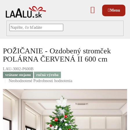
Prejsť
na
NÁKUPNÝ
obsah
KOŠÍK
POŽIČANIE - Ozdobený stromček
POLÁRNA ČERVENÁ II 600 cm
LAU-3002-P600B
vrátane stojanu
ručná výroba
Priemerné
Neohodnotené
Podrobnosti hodnotenia
hodnotenie
produktu
je
0,0
z
5
hviezdičiek.