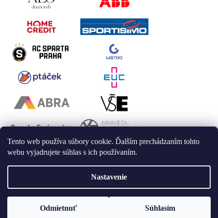
Tento web používa súbory cookie. Ďalším prechádzaním tohto
webu vyjadrujete súhlas s ich používaním.
Nastavenie
Vytvoril Shoptet
Odmietnuť
Súhlasím
Copyright 2026
LAALU
. Všetky práva vyhradené.