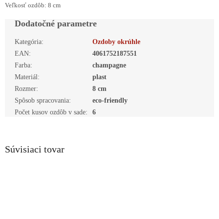
Veľkosť ozdôb: 8 cm
Dodatočné parametre
Kategória
:
Ozdoby okrúhle
EAN
:
4061752187551
Farba
:
champagne
Materiál
:
plast
Rozmer
:
8 cm
Spôsob spracovania
:
eco-friendly
Počet kusov ozdôb v sade
:
6
Súvisiaci tovar