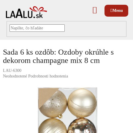
Prejsť
na
NÁKUPNÝ
obsah
KOŠÍK
Sada 6 ks ozdôb: Ozdoby okrúhle s
dekorom champagne mix 8 cm
LAU-6300
Priemerné
Neohodnotené
Podrobnosti hodnotenia
hodnotenie
produktu
je
0,0
z
5
hviezdičiek.