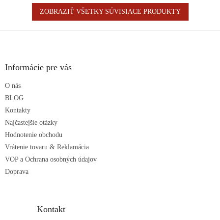
ZOBRAZIŤ VŠETKY SÚVISIACE PRODUKTY
Z
á
p
ä
Informácie pre vás
t
O nás
i
e
BLOG
Kontakty
Najčastejšie otázky
Hodnotenie obchodu
Vrátenie tovaru & Reklamácia
VOP a Ochrana osobných údajov
Doprava
Kontakt