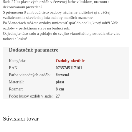
Sada 27 ks plastových ozdôb v červenej farbe v lesklom, matnom a
dekorovanom prevedení.
S priemerom 8 cm budú tieto ozdoby nádherne viditeľné aj z väčšej
vzdialenosti a skvele doplnia ozdoby menších rozmerov.
Po Vianociach môžete ozdoby umiestniť späť do obalu, ktorý udrží Vaše
ozdoby v perfektnom stave na budúci rok.
Objednajte túto sadu a pridajte do svojho vianočného prostredia ešte viac
radosti a lesku!
Dodatočné parametre
Kategória
:
Ozdoby okrúhle
EAN
:
0735745117101
Farba vianočných ozdôb
:
červená
Materiál
:
plast
Rozmer
:
8 cm
Počet kusov ozdôb v sade
:
27
Súvisiaci tovar