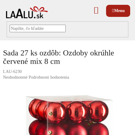
Prejsť
na
NÁKUPNÝ
obsah
KOŠÍK
Sada 27 ks ozdôb: Ozdoby okrúhle
červené mix 8 cm
LAU-6230
Priemerné
Neohodnotené
Podrobnosti hodnotenia
hodnotenie
produktu
je
0,0
z
5
hviezdičiek.