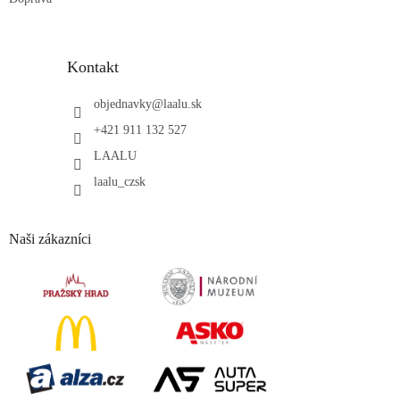
Kontakt
objednavky
@
laalu.sk
+421 911 132 527
LAALU
laalu_czsk
Naši zákazníci