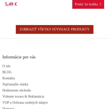
5,49 €
ZOBRAZIŤ VŠETKY SÚVISIACE PRODUKTY
Z
á
p
ä
Informácie pre vás
t
O nás
i
e
BLOG
Kontakty
Najčastejšie otázky
Hodnotenie obchodu
Vrátenie tovaru & Reklamácia
VOP a Ochrana osobných údajov
Doprava