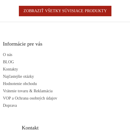
ZOBRAZIŤ VŠETKY SÚVISIACE PRODUKTY
Z
á
p
ä
Informácie pre vás
t
O nás
i
e
BLOG
Kontakty
Najčastejšie otázky
Hodnotenie obchodu
Vrátenie tovaru & Reklamácia
VOP a Ochrana osobných údajov
Doprava
Kontakt