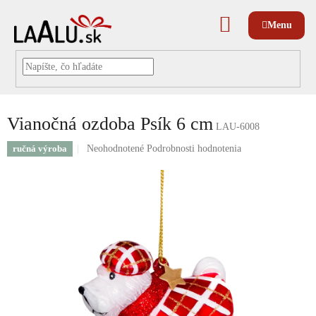
Prejsť
na
NÁKUPNÝ
obsah
KOŠÍK
Vianočná ozdoba Psík 6 cm
LAU-6008
Priemerné
ručná výroba
Neohodnotené
Podrobnosti hodnotenia
hodnotenie
produktu
je
0,0
z
5
hviezdičiek.