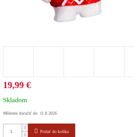
19,99 €
Jednotková
Skladom
cena:
Môžeme doručiť do:
11.8.2026
Pridať do košíka