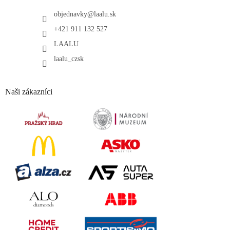
objednavky
@
laalu.sk
+421 911 132 527
LAALU
laalu_czsk
Naši zákazníci