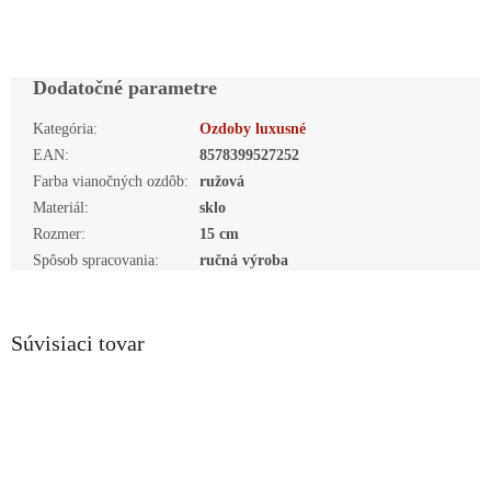
Dodatočné parametre
Kategória
:
Ozdoby luxusné
EAN
:
8578399527252
Farba vianočných ozdôb
:
ružová
Materiál
:
sklo
Rozmer
:
15 cm
Spôsob spracovania
:
ručná výroba
Súvisiaci tovar