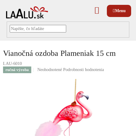
Prejsť
na
NÁKUPNÝ
obsah
KOŠÍK
Vianočná ozdoba Plameniak 15 cm
LAU-6010
Priemerné
ručná výroba
Neohodnotené
Podrobnosti hodnotenia
hodnotenie
produktu
je
0,0
z
5
hviezdičiek.