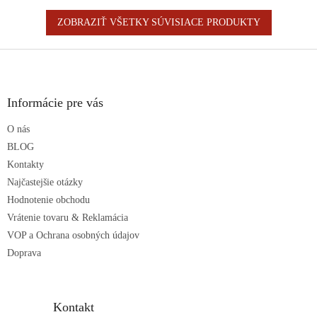
ZOBRAZIŤ VŠETKY SÚVISIACE PRODUKTY
Z
á
p
ä
Informácie pre vás
t
O nás
i
e
BLOG
Kontakty
Najčastejšie otázky
Hodnotenie obchodu
Vrátenie tovaru & Reklamácia
VOP a Ochrana osobných údajov
Doprava
Kontakt